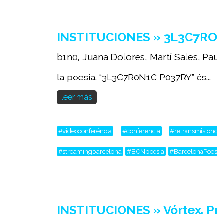
INSTITUCIONES » 3L3C7R
b1n0, Juana Dolores, Martí Sales, Pau
la poesia. “3L3C7R0N1C P037RY” és...
leer más
#videoconferéncia
#conferencia
#retransmisiono
#streamingbarcelona
#BCNpoesia
#BarcelonaPoes
INSTITUCIONES » Vórtex. Pre