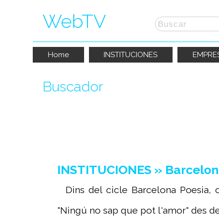
WebTV
Home
INSTITUCIONES
EMPRE
Buscador
La búsqueda por "
BCNpoesia
" ha prod
INSTITUCIONES » Barcelona
Dins del cicle Barcelona Poesia, o
"Ningú no sap que pot l'amor" des del