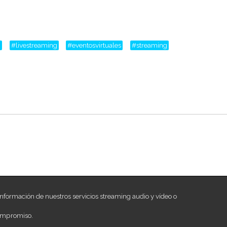
m
#livestreaming
#eventosvirtuales
#streaming
nformación de nuestros servicios streaming audio y vídeo o
ompromiso.