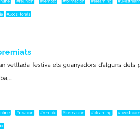
nline
#reunion
#remoto
#formación
#elearning
#livestrea
ia
#JocsFlorals
premiats
n vetllada festiva els guanyadors d’alguns dels p
a,...
nline
#reunion
#remoto
#formación
#elearning
#livestrea
ia