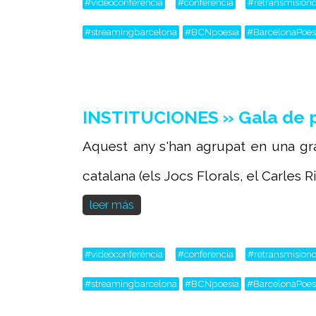
#videoconferéncia
#conferencia
#retransmisiono
#streamingbarcelona
#BCNpoesia
#BarcelonaPoes
INSTITUCIONES » Gala de 
Aquest any s'han agrupat en una gra
catalana (els Jocs Florals, el Carles Rib
leer más
#videoconferéncia
#conferencia
#retransmisiono
#streamingbarcelona
#BCNpoesia
#BarcelonaPoes