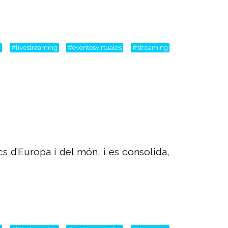
m
#livestreaming
#eventosvirtuales
#streaming
s d’Europa i del món, i es consolida,