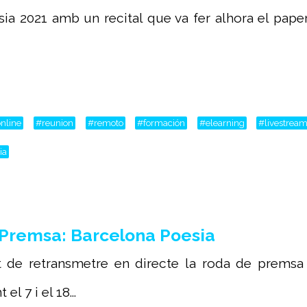
sia 2021 amb un recital que va fer alhora el paper
nline
#reunion
#remoto
#formación
#elearning
#livestrea
ia
Premsa: Barcelona Poesia
 de retransmetre en directe la roda de premsa 
l 7 i el 18...