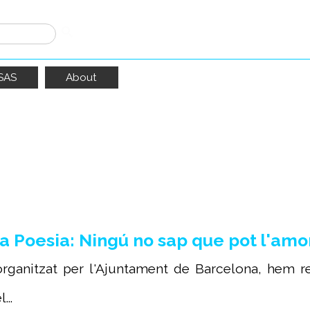
SAS
About
ucido
6
resultados
 Poesia: Ningú no sap que pot l'amo
rganitzat per l'Ajuntament de Barcelona, hem r
...