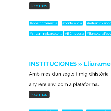
leer más
#videoconferéncia
#conferencia
#retransmisiono
#streamingbarcelona
#BCNpoesia
#BarcelonaPoes
INSTITUCIONES » Lliurament
Amb més d’un segle i mig d’història,
any rere any, com a plataforma...
leer más