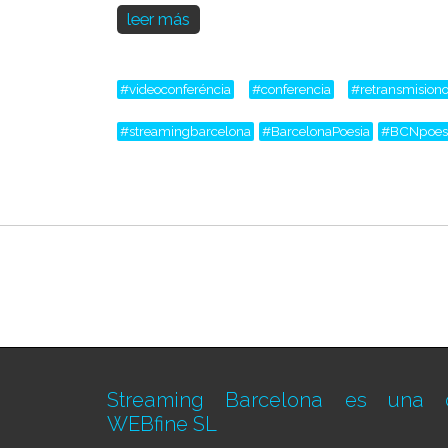
leer más
#videoconferéncia
#conferencia
#retransmisiono
#streamingbarcelona
#BarcelonaPoesia
#BCNpoes
Streaming Barcelona es una d
WEBfine SL