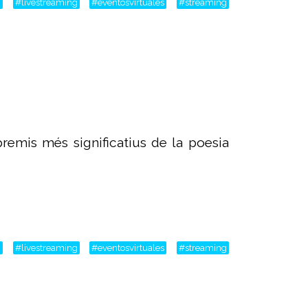
m
#livestreaming
#eventosvirtuales
#streaming
remis més significatius de la poesia
m
#livestreaming
#eventosvirtuales
#streaming