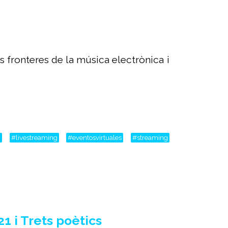
s fronteres de la música electrònica i
m
#livestreaming
#eventosvirtuales
#streaming
1 i Trets poètics