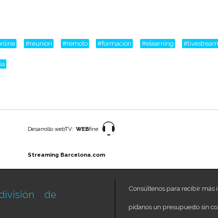
nline
#reunion
#remoto
#formación
#elearning
#livestrea
ia
Desarrollo webTV:
WEB
fine
Streaming Barcelona.com
Consúltenos para recibir más i
ivisión de
pídanos un presupuesto sin c