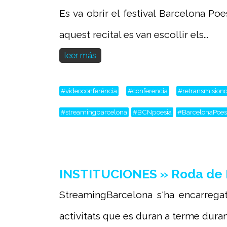
Es va obrir el festival Barcelona Poe
aquest recital es van escollir els...
leer más
#videoconferéncia
#conferencia
#retransmisiono
#streamingbarcelona
#BCNpoesia
#BarcelonaPoes
INSTITUCIONES » Roda de 
StreamingBarcelona s'ha encarregat
activitats que es duran a terme durant e