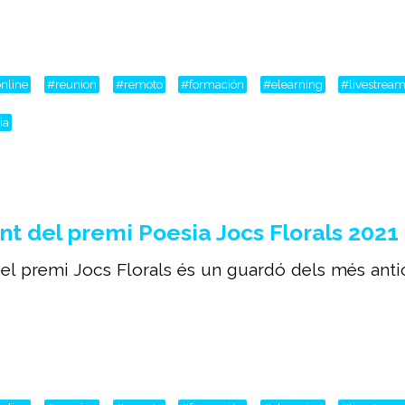
nline
#reunion
#remoto
#formación
#elearning
#livestrea
ia
 del premi Poesia Jocs Florals 2021
 el premi Jocs Florals és un guardó dels més antic