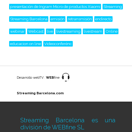
presentación de Ingram Micro de productos Xiaomi
Streaming
Streaming Barcelona
emisión
retransmisión
endirecto
webinar
Webcast
live
livestreaming
livestream
Online
educacion on line
Videoconferénc
Desarrollo webTV:
WEB
fine
Streaming Barcelona.com
Streaming Barcelona es una
división de
WEBfine SL