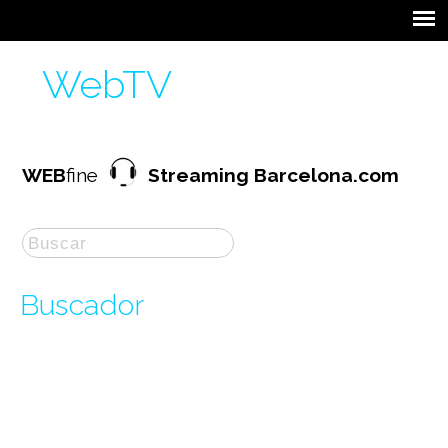
WebTV
WEB
fine
Streaming Barcelona.com
Buscador
La búsqueda por "
WEBcast en directo
" ha
producido
1
resultados