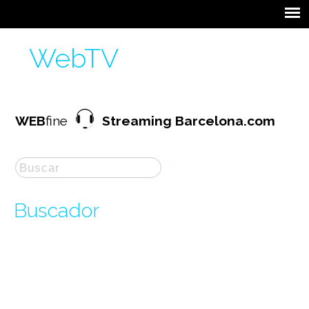
WebTV
WEB
fine
Streaming Barcelona.com
Buscador
La búsqueda por "
jocs on line
" ha producido
1
resultados