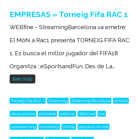
EMPRESAS » Torneig Fifa RAC 1
WEBfine - StreamingBarcelona va emetre:
El MòN a Rac1 presenta TORNEIG FIFA RAC
1. Es busca el millor jugador del FIFA18
Organitza : eSportsandFun. Des de La...
leer más
Torneig Fifa RAC 1
Streaming
Streaming Barcelona
emissió
retransmissió
endirecte
webinar
Webcast
live
livestreaming
livestream
Online
educacio on line