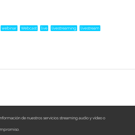
webinar
Webcast
live
livestreaming
livestream
nformación de nuestros servicios streaming audio y vídeo o
ompromiso.