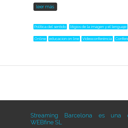
leer más
Política del sentido
litigios de la imagen y el lenguaje
Online
educacion on line
Videoconferéncia
Confer
Streaming Barcelona es una d
WEBfine SL