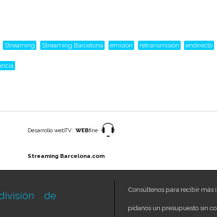
Streaming
Streaming Barcelona
emisión
retransmisión
endirecto
encia
Desarrollo webTV:
WEB
fine
Streaming Barcelona.com
Consúltenos para recibir más i
ivisión de
pídanos un presupuesto sin c