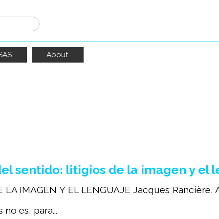
SAS
About
 y el lenguaje
" ha producido
1
resultados
l sentido: litigios de la imagen y el 
 LA IMAGEN Y EL LENGUAJE Jacques Rancière, An
no es, para...