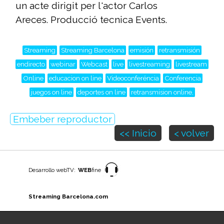
un acte dirigit per l'actor Carlos
Areces. Producció tecnica Events.
Streaming
Streaming Barcelona
emisión
retransmisión
endirecto
webinar
Webcast
live
livestreaming
livestream
Online
educacion on line
Videoconferéncia
Conferencia
juegos on line
deportes on line
retransmision online,
Embeber reproductor
<< Inicio
< volver
Desarrollo webTV:
WEB
fine
Streaming Barcelona.com