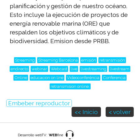
planificación y gestión de nuestro océano.
Esto incluye la ejecución de proyectos de
energía renovable marina (ORE) que
respalden los objetivos climáticos y de
biodiversidad. Emision desde PRBB.
Streaming
Streaming Barcelona
emisión
retransmisión
endirecto
webinar
Webcast
live
livestreaming
livestream
Online
educacion on line
Videoconferéncia
Conferencia
retransmision online,
Embeber reproductor
<< Inicio
< volver
Desarrollo webTV:
WEB
fine