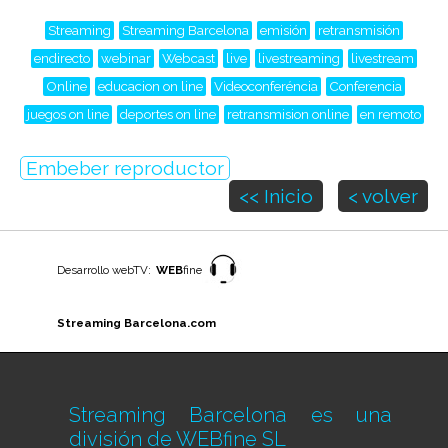
Streaming
Streaming Barcelona
emisión
retransmisión
endirecto
webinar
Webcast
live
livestreaming
livestream
Online
educacion on line
Videoconferéncia
Conferencia
juegos on line
deportes on line
retransmision online
en remoto
Embeber reproductor
<< Inicio
< volver
Desarrollo webTV:
WEB
fine
Streaming Barcelona.com
Streaming Barcelona es una
división de
WEBfine SL