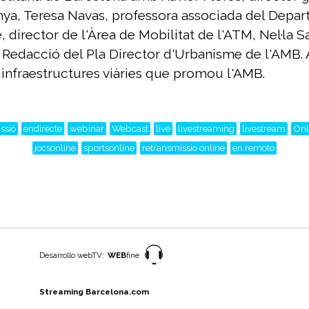
unya, Teresa Navas, professora associada del Depart
, director de l'Àrea de Mobilitat de l'ATM, Nel·la S
e Redacció del Pla Director d'Urbanisme de l'AMB. 
s infraestructures viàries que promou l'AMB.
ssió
endirecte
webinar
Webcast
live
livestreaming
livestream
Onl
jocsonline
sportsonline
retransmissio online
en remoto
Desarrollo webTV:
WEB
fine
Streaming Barcelona.com