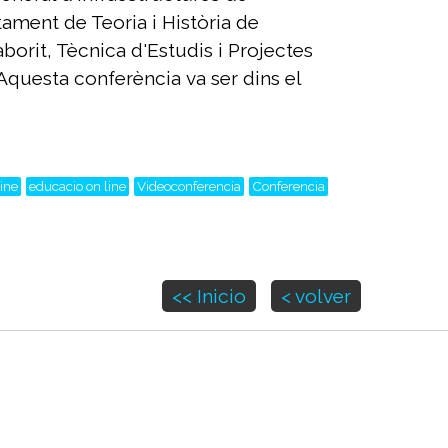
ament de Teoria i Història de
aborit, Tècnica d'Estudis i Projectes
Aquesta conferència va ser dins el
ine
educacio on line
Videoconferencia
Conferencia
<< Inicio
< volver