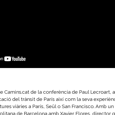
 de Camins.cat de la conferència de Paul Lecroart,
icació del trànsit de París així com la seva experiè
ures viàries a París, Seül o San Francisco. Amb un
olitana de Barcelona amb Xavier Flores, director g