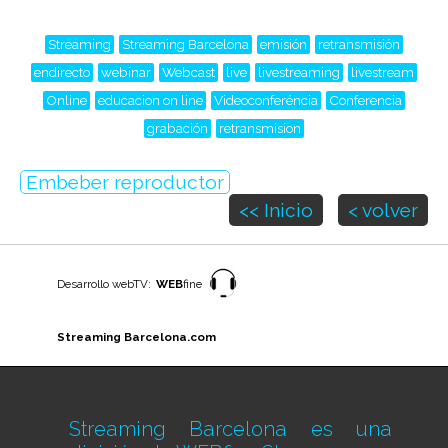
Streaming
Streaming Barcelona
emisión
retransmisión
endirecto
webinar
Webcast
live
livestreaming
livestream
Online
educacion on line
Videoconferéncia
Conferencia
grabación
retransmision
Embeber reproductor
<< Inicio
< volver
Desarrollo webTV:
WEB
fine
Streaming Barcelona.com
Streaming Barcelona es una