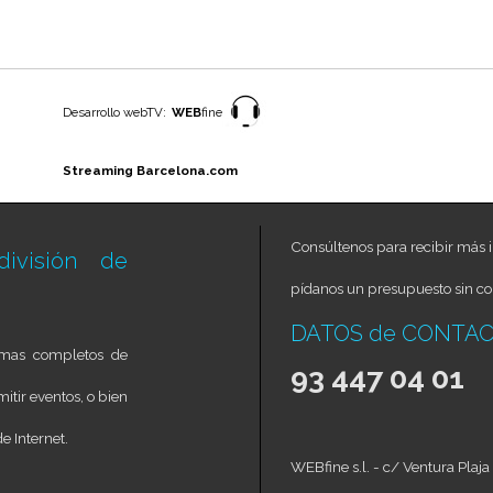
Desarrollo webTV:
WEB
fine
Streaming Barcelona.com
Consúltenos para recibir más i
ivisión de
pídanos un presupuesto sin c
DATOS de CONTA
temas completos de
93 447 04 01
itir eventos, o bien
e Internet.
WEBfine s.l. - c/ Ventura Pl