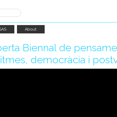
SAS
About
berta Biennal de pensament
itmes, democràcia i postv