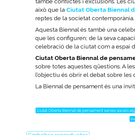
també conflictes i exclusions. Les ci
això que la
Ciutat Oberta
Biennal 
reptes de la societat contemporània
Aquesta Biennal és també una celebrac
que les configuren; de la seva capacit
celebració de la ciutat com a espai d
Ciutat Oberta Biennal de pensam
sobre totes aquestes qüestions. A les 
l’objectiu és obrir el debat sobre le
La Biennal de pensament és una invita
Ciutat Oberta Biennal de pensament xarxes socials alg
li