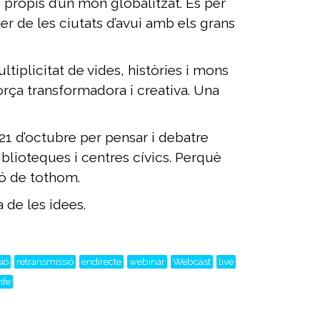
s propis d’un món globalitzat. És per
er de les ciutats d’avui amb els grans
tiplicitat de vides, històries i mons
força transformadora i creativa. Una
 21 d’octubre per pensar i debatre
biblioteques i centres cívics. Perquè
ció de tothom.
 de les idees.
ió
retransmissió
endirecte
webinar
Webcast
live
nfe