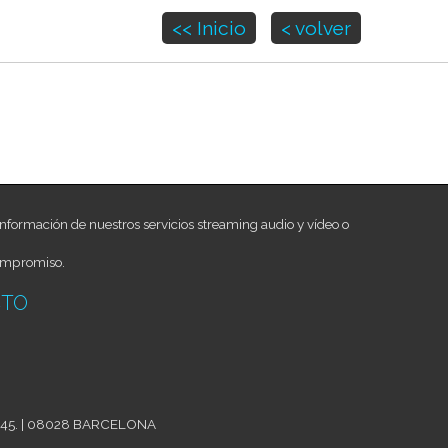
<< Inicio
< volver
nformación de nuestros servicios streaming audio y vídeo o
ompromiso.
CTO
aja 45. | 08028 BARCELONA