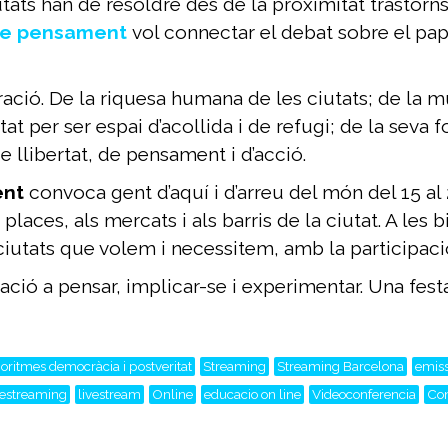
utats han de resoldre des de la proximitat trastorn
de pensament
vol connectar el debat sobre el pap
.
ió. De la riquesa humana de les ciutats; de la mul
at per ser espai d’acollida i de refugi; de la seva 
e llibertat, de pensament i d’acció.
ent
convoca gent d’aquí i d’arreu del món del 15 al
places, als mercats i als barris de la ciutat. A les 
s ciutats que volem i necessitem, amb la participa
ció a pensar, implicar-se i experimentar. Una festa
oritmes democràcia i postveritat
Streaming
Streaming Barcelona
emiss
vestreaming
livestream
Online
educacio on line
Videoconferencia
Co