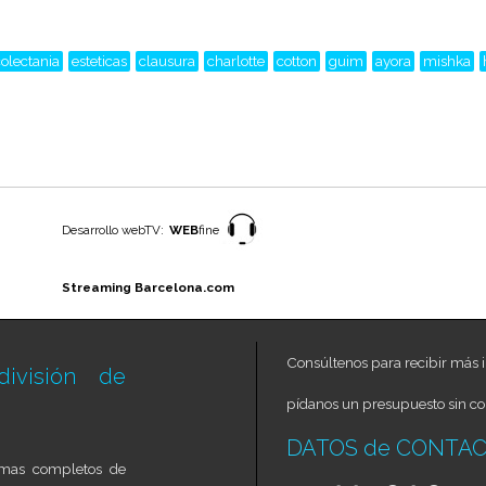
olectania
esteticas
clausura
charlotte
cotton
guim
ayora
mishka
Desarrollo webTV:
WEB
fine
Streaming Barcelona.com
Consúltenos para recibir más i
ivisión de
pídanos un presupuesto sin c
DATOS de CONTA
temas completos de