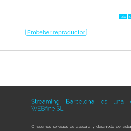
foto
c
Embeber reproductor
Streaming Barcelona es una d
WEBfine SL
Ofrecemos servicios de asesoría y desarrollo de sis