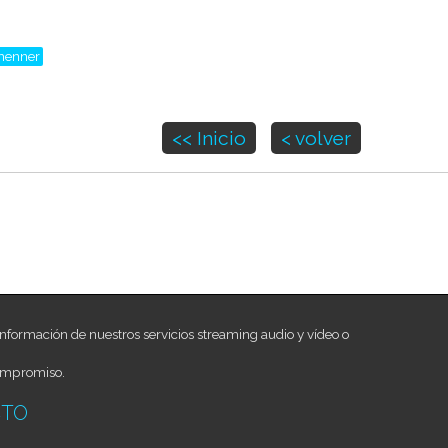
henner
<< Inicio
< volver
nformación de nuestros servicios streaming audio y vídeo o
ompromiso.
CTO