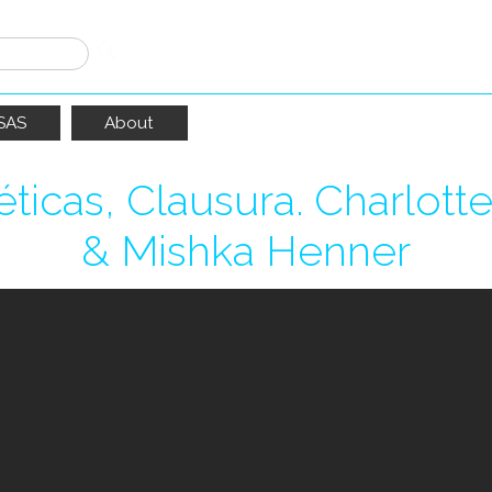
SAS
About
éticas, Clausura. Charlot
& Mishka Henner