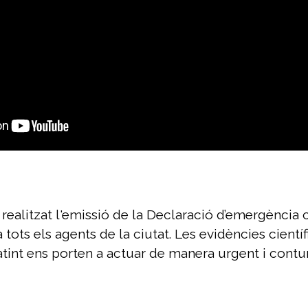
alitzat l'emissió de la Declaració d’emergència c
ts els agents de la ciutat. Les evidències científi
patint ens porten a actuar de manera urgent i contu