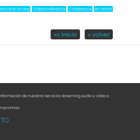
educacio on line
Videoconferencia
Conferencia
en remot
<< Inicio
< volver
nformación de nuestros servicios streaming audio y vídeo o
ompromiso.
CTO