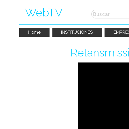
WebTV
Home
INSTITUCIONES
EMPRE
Retansmiss