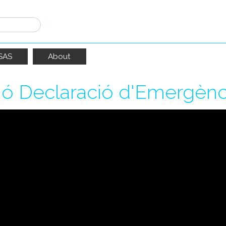
SAS
About
ió Declaració d'Emergènci