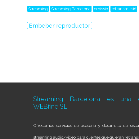
Streaming
Streaming Barcelona
emissió
retransmissió
Embeber reproductor
Streaming Barcelona es una d
WEBfine SL
Ofrecemos servicios de asesoría y desarrollo de sis
streaming audio/video para clientes que quieran retransm