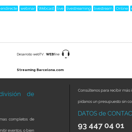
endirecte
webinar
Webcast
live
livestreaming
livestream
Online
Desarrollo webTV:
WEB
fine
Streaming Barcelona.com
Consúltenos para recibir más i
ivisión de
pídanos un presupuesto sin c
DATOS de CONTA
temas completos de
93 447 04 01
itir eventos, o bien