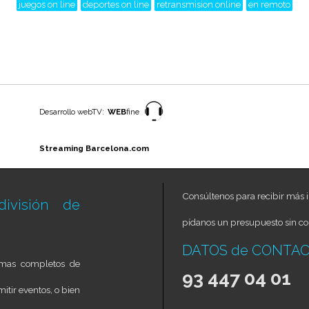
juegos on line
deportes on line
retransmision online
en remoto
Desarrollo webTV:
WEB
fine
Streaming Barcelona.com
Consúltenos para recibir más i
ivisión de
pídanos un presupuesto sin c
DATOS de CONTA
temas completos de
93 447 04 01
itir eventos, o bien