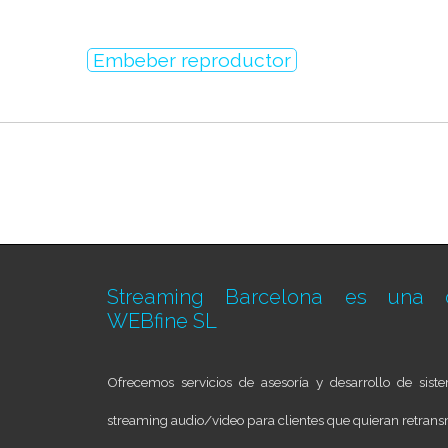
Embeber reproductor
Streaming Barcelona es una d
WEBfine SL
Ofrecemos servicios de asesoría y desarrollo de sis
streaming audio/video para clientes que quieran retransm