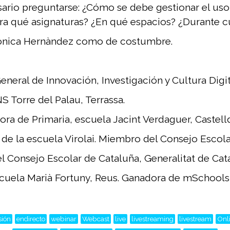
ario preguntarse: ¿Cómo se debe gestionar el uso 
ara qué asignaturas? ¿En qué espacios? ¿Durante 
Mònica Hernàndez como de costumbre.
neral de Innovación, Investigación y Cultura Digit
NS Torre del Palau, Terrassa.
ora de Primaria, escuela Jacint Verdaguer, Castelld
a de la escuela Virolai. Miembro del Consejo Escol
el Consejo Escolar de Cataluña, Generalitat de Cat
 escuela Marià Fortuny, Reus. Ganadora de mSchool
sión
endirecto
webinar
Webcast
live
livestreaming
livestream
Onl