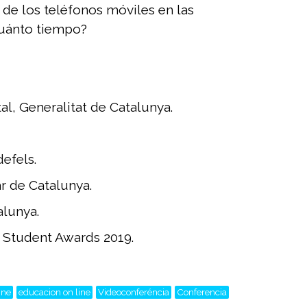
de los teléfonos móviles en las
cuánto tiempo?
al, Generalitat de Catalunya.
efels.
ar de Catalunya.
alunya.
s Student Awards 2019.
ine
educacion on line
Videoconferéncia
Conferencia