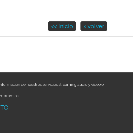
<< Inicio
< volver
nformación de nuestros servicios streaming audio y vídeo o
ompromiso.
CTO