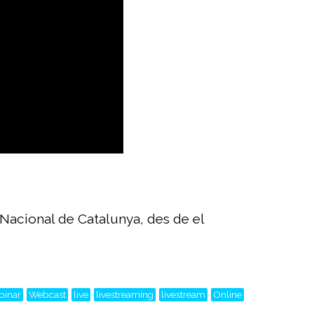
Nacional de Catalunya, des de el
binar
Webcast
live
livestreaming
livestream
Online