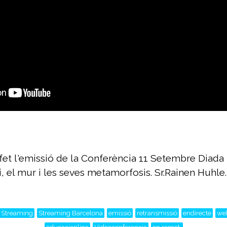
t l'emissió de la Conferència 11 Setembre Diada 
i, el mur i les seves metamorfosis. Sr.Rainen Huhle.
Streaming
Streaming Barcelona
emissió
retransmissió
endirecte
we