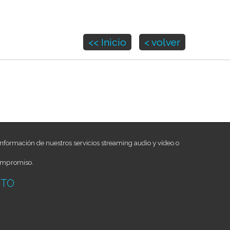
<< Inicio
< volver
nformación de nuestros servicios streaming audio y vídeo o
ompromiso.
CTO