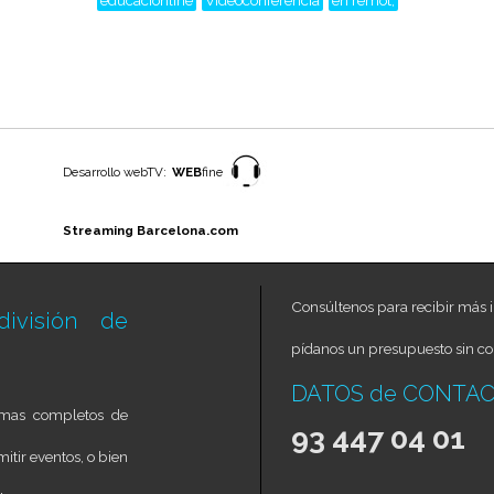
educacionline
Videoconferencia
en remot,
Desarrollo webTV:
WEB
fine
Streaming Barcelona.com
Consúltenos para recibir más i
ivisión de
pídanos un presupuesto sin c
DATOS de CONTA
temas completos de
93 447 04 01
itir eventos, o bien