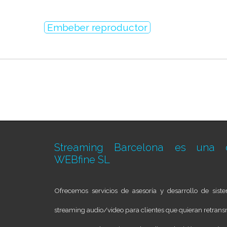
Embeber reproductor
Streaming Barcelona es una d
WEBfine SL
Ofrecemos servicios de asesoría y desarrollo de sis
streaming audio/video para clientes que quieran retransm