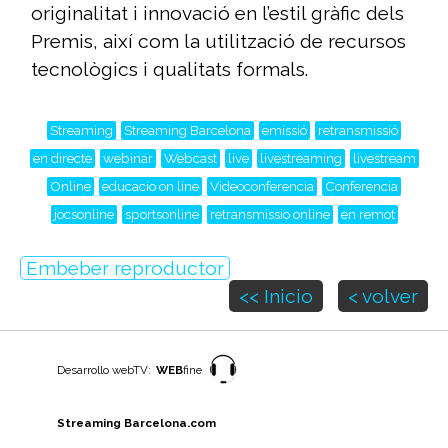
originalitat i innovació en l’estil gràfic dels
Premis, així com la utilització de recursos
tecnològics i qualitats formals.
Streaming
Streaming Barcelona
emissió
retransmissió
en directe
webinar
Webcast
live
livestreaming
livestream
Online
educacio on line
Videoconferencia
Conferencia
jocsonline
sportsonline
retransmissio online
en remot
Embeber reproductor
<< Inicio
< volver
Desarrollo webTV:
WEB
fine
Streaming Barcelona.com