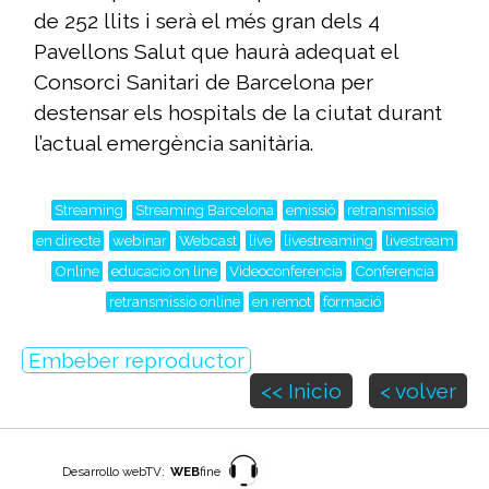
de 252 llits i serà el més gran dels 4
Pavellons Salut que haurà adequat el
Consorci Sanitari de Barcelona per
destensar els hospitals de la ciutat durant
l’actual emergència sanitària.
Streaming
Streaming Barcelona
emissió
retransmissió
en directe
webinar
Webcast
live
livestreaming
livestream
Online
educacio on line
Videoconferencia
Conferencia
retransmissio online
en remot
formació
Embeber reproductor
<< Inicio
< volver
Desarrollo webTV:
WEB
fine