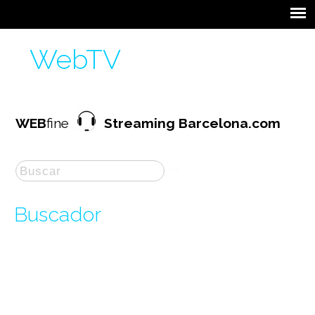
WebTV
WEB
fine
Streaming Barcelona.com
Buscador
La búsqueda por "
a debate
" ha producido
3
resultados