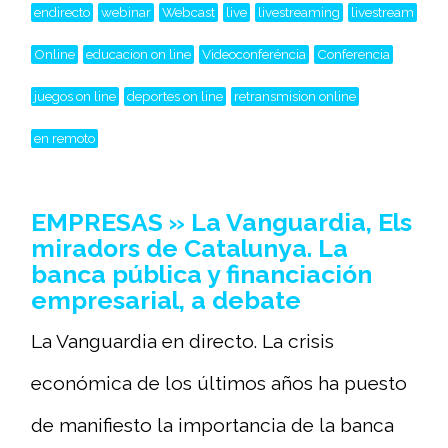
endirecto
webinar
Webcast
live
livestreaming
livestream
Online
educacion on line
Videoconferéncia
Conferencia
juegos on line
deportes on line
retransmision online
en remoto
EMPRESAS » La Vanguardia, Els
miradors de Catalunya. La
banca pública y financiación
empresarial, a debate
La Vanguardia en directo. La crisis
económica de los últimos años ha puesto
de manifiesto la importancia de la banca