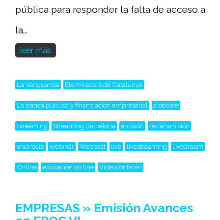
pública para responder la falta de acceso a
la...
leer más
La Vanguardia
Els miradors de Catalunya
La banca pública y financiación empresarial
a debate
Streaming
Streaming Barcelona
emisión
retransmisión
endirecto
webinar
Webcast
live
livestreaming
livestream
Online
educacion on line
Videoconferén
EMPRESAS » Emisión Avances