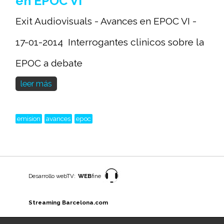
en EPOC VI
Exit Audiovisuals - Avances en EPOC VI -
17-01-2014 Interrogantes clinicos sobre la
EPOC a debate
leer más
emision
avances
epoc
Desarrollo webTV:
WEB
fine
Streaming Barcelona.com