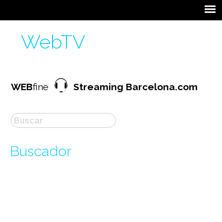
WebTV
WEB
fine
Streaming Barcelona.com
Buscador
La búsqueda por "
breaking
" ha producido
1
resultados