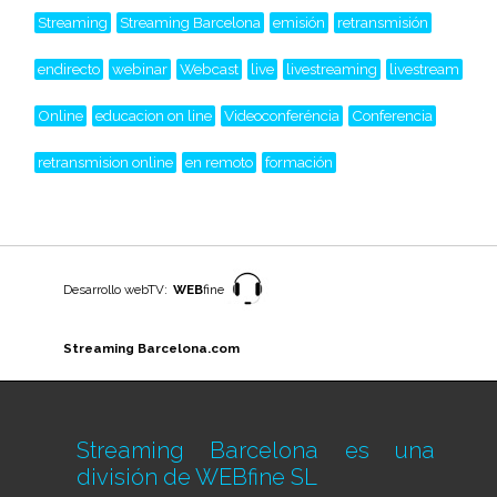
Streaming
Streaming Barcelona
emisión
retransmisión
endirecto
webinar
Webcast
live
livestreaming
livestream
Online
educacion on line
Videoconferéncia
Conferencia
retransmision online
en remoto
formación
Desarrollo webTV:
WEB
fine
Streaming Barcelona.com
Streaming Barcelona es una
división de
WEBfine SL