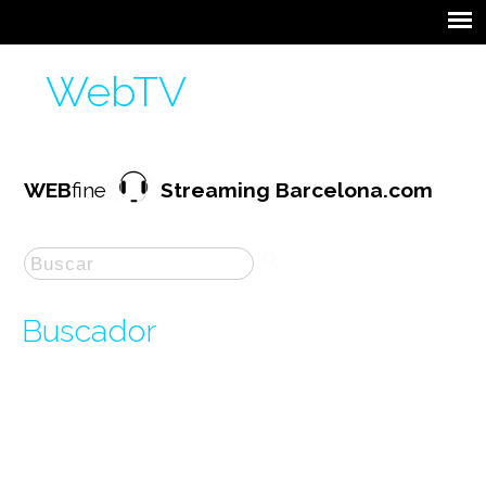
WebTV
WEB
fine
Streaming Barcelona.com
Buscador
La búsqueda por "
projects
" ha producido
2
resultados