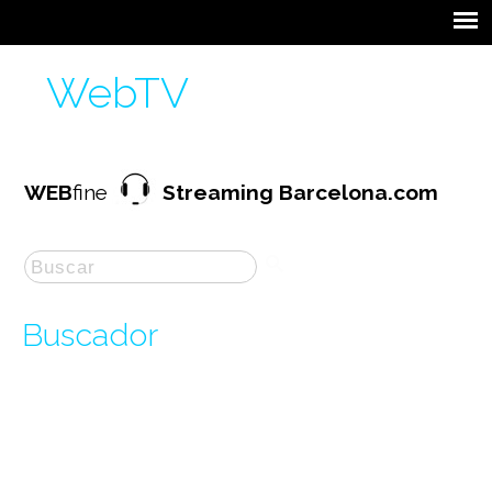
WebTV
WEB
fine
Streaming Barcelona.com
Buscador
La búsqueda por "
proves
" ha producido
1
resultados