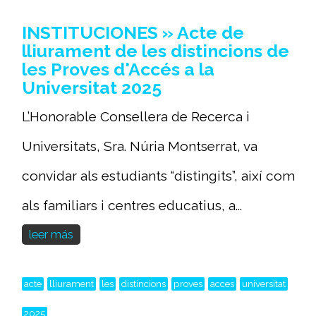
INSTITUCIONES » Acte de
lliurament de les distincions de
les Proves d'Accés a la
Universitat 2025
L’Honorable Consellera de Recerca i
Universitats, Sra. Núria Montserrat, va
convidar als estudiants “distingits”, així com
als familiars i centres educatius, a...
leer más
acte
lliurament
les
distincions
proves
acces
universitat
2025