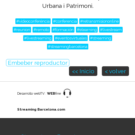
Urbana i Patrimoni.
#videoconferéncia
#conferencia
#retransmisiononline
#reunion
#remoto
#formación
#elearning
#livestream
#livestreaming
#eventosvirtuales
#streaming
#streamingbarcelona
Embeber reproductor
<< Inicio
< volver
Desarrollo webTV:
WEB
fine
Streaming Barcelona.com