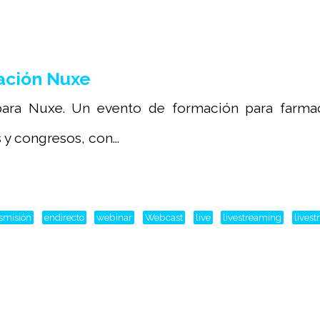
ación Nuxe
ara Nuxe. Un evento de formación para farmaci
y congresos, con...
nsmisión
endirecto
webinar
Webcast
live
livestreaming
lives