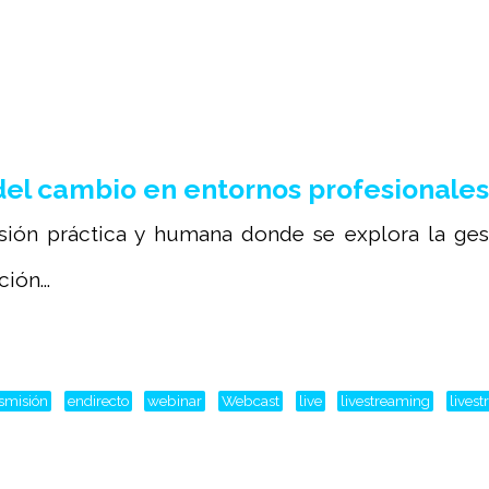
el cambio en entornos profesionales
sión práctica y humana donde se explora la gest
ión...
nsmisión
endirecto
webinar
Webcast
live
livestreaming
lives