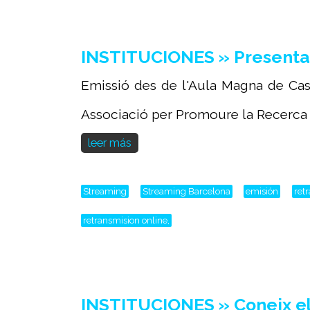
INSTITUCIONES » Presentac
Emissió des de l'Aula Magna de Ca
Associació per Promoure la Recerca 
leer más
Streaming
Streaming Barcelona
emisión
ret
retransmision online,
INSTITUCIONES » Coneix el 