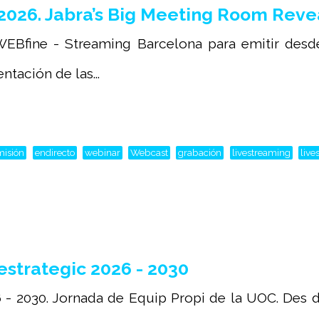
2026. Jabra’s Big Meeting Room Reve
EBfine - Streaming Barcelona para emitir desde
tación de las...
misión
endirecto
webinar
Webcast
grabación
livestreaming
live
strategic 2026 - 2030
 - 2030. Jornada de Equip Propi de la UOC. Des de