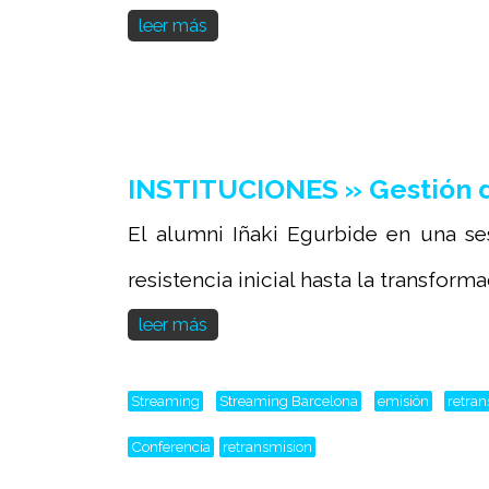
leer más
INSTITUCIONES » Gestión d
El alumni Iñaki Egurbide en una se
resistencia inicial hasta la transformac
leer más
Streaming
Streaming Barcelona
emisión
retra
Conferencia
retransmision