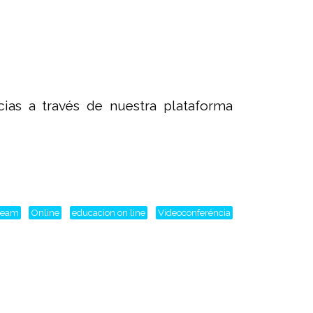
as a través de nuestra plataforma
tream
Online
educacion on line
Videoconferéncia