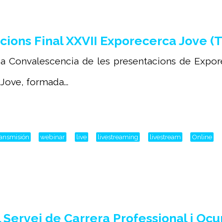
ions Final XXVII Exporecerca Jove (T
sa Convalescencia de les presentacions de Expo
Jove, formada...
ransmisión
webinar
live
livestreaming
livestream
Online
Servei de Carrera Professional i Oc