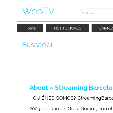
WebTV
Home
INSTITUCIONES
EMPRE
Buscador
La búsqueda por "
streaming
" ha produ
About » Streaming Barcel
QUIÉNES SOMOS? StreamingBarcelona
2003 por Ramón Grau-Guinot, con el o