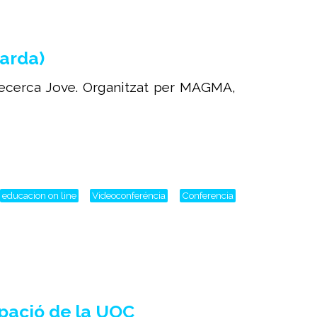
arda)
recerca Jove. Organitzat per MAGMA,
educacion on line
Videoconferéncia
Conferencia
upació de la UOC