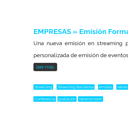
EMPRESAS » Emisión Form
Una nueva emisión en streaming p
personalizada de emisión de eventos 
leer más
Streaming
Streaming Barcelona
emisión
retra
Conferencia
grabación
retransmision