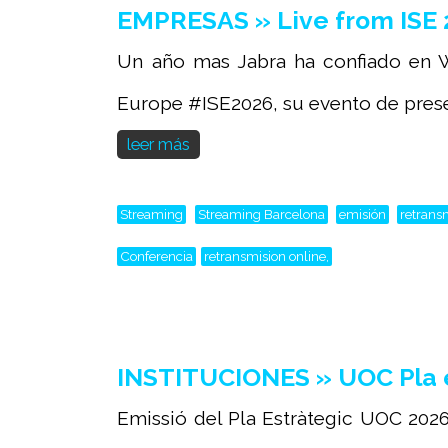
EMPRESAS » Live from ISE 
Un año mas Jabra ha confiado en W
Europe #ISE2026, su evento de presen
leer más
Streaming
Streaming Barcelona
emisión
retrans
Conferencia
retransmision online,
INSTITUCIONES » UOC Pla e
Emissió del Pla Estràtegic UOC 2026