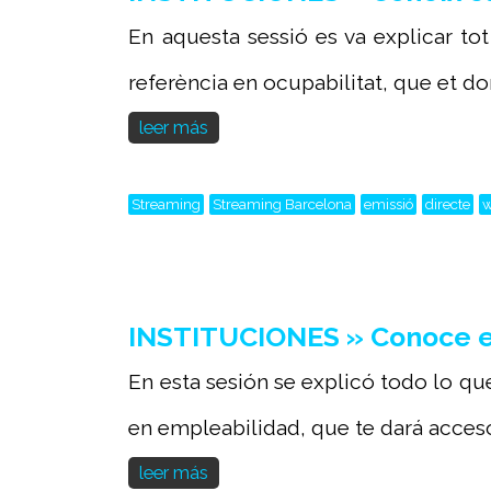
En aquesta sessió es va explicar tot
referència en ocupabilitat, que et don
leer más
Streaming
Streaming Barcelona
emissió
directe
w
INSTITUCIONES » Conoce el
En esta sesión se explicó todo lo qu
en empleabilidad, que te dará acceso.
leer más