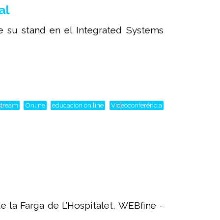
al
 su stand en el Integrated Systems
stream
Online
educacion on line
Videoconferéncia
 la Farga de L’Hospitalet, WEBfine -