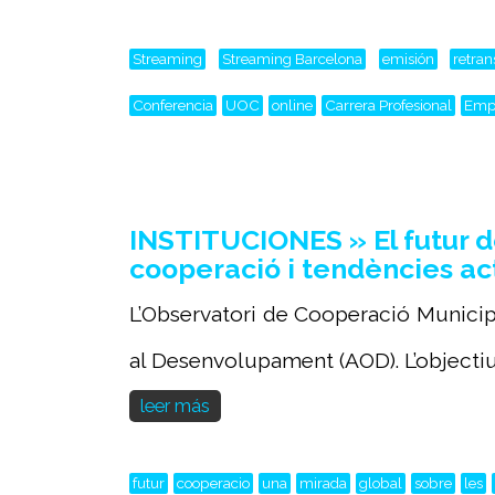
Streaming
Streaming Barcelona
emisión
retra
Conferencia
UOC
online
Carrera Profesional
Emp
INSTITUCIONES » El futur d
cooperació i tendències ac
L’Observatori de Cooperació Municipa
al Desenvolupament (AOD). L’objectiu.
leer más
futur
cooperacio
una
mirada
global
sobre
les