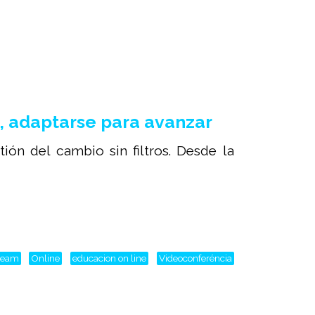
, adaptarse para avanzar
ión del cambio sin filtros. Desde la
tream
Online
educacion on line
Videoconferéncia