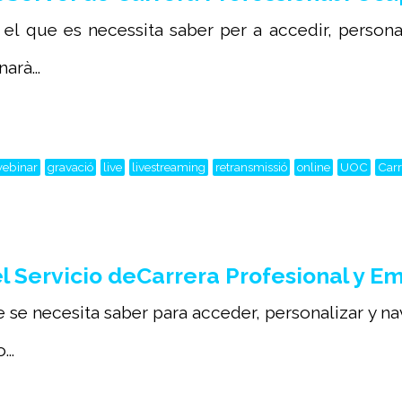
 el que es necessita saber per a accedir, persona
arà...
ebinar
gravació
live
livestreaming
retransmissió
online
UOC
Carr
 Servicio deCarrera Profesional y E
e se necesita saber para acceder, personalizar y n
..