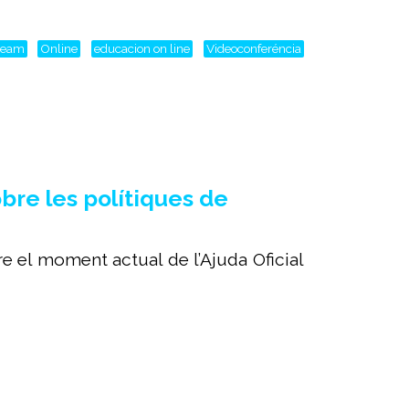
tream
Online
educacion on line
Videoconferéncia
bre les polítiques de
re el moment actual de l’Ajuda Oficial