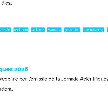
ies...
smisión
endirecto
webinar
Webcast
grabación
livestreaming
ques 2026
webfine per l'emissio de la Jornada #cientifique
dora...