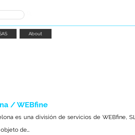
SAS
About
cido
585
resultados
ona / WEBfine
 es una división de servicios de WEBfine, SL
bjeto de...