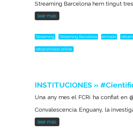
Streaming Barcelona hem tingut tres d
leer más
Streaming
Streaming Barcelona
emisión
retran
retransmision online,
INSTITUCIONES » #Cientifi
Una any mes el FCRi ha confiat en @
Convalescencia. Enguany, la investiga
leer más