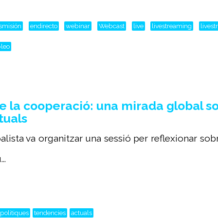
nsmisión
endirecto
webinar
Webcast
live
livestreaming
lives
leo
e la cooperació: una mirada global so
tuals
lista va organitzar una sessió per reflexionar sob
..
politiques
tendencies
actuals