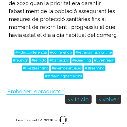
de 2020 quan la prioritat era garantir
l’abastiment de la població assegurant les
mesures de protecció sanitàries fins al
moment de retorn lent i progressiu al que
havia estat el dia a dia habitual del comerç.
#videoconferéncia
#conferencia
#retransmisiononline
#reunion
#remoto
#formación
#elearning
#livestream
#livestreaming
#eventosvirtuales
#streaming
#streamingbarcelona
Embeber reproductor
<< Inicio
< volver
Desarrollo webTV:
WEB
fine