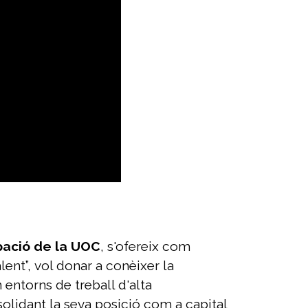
pació de la UOC
, s'ofereix com
ent”, vol donar a conèixer la
n entorns de treball d'alta
solidant la seva posició com a capital