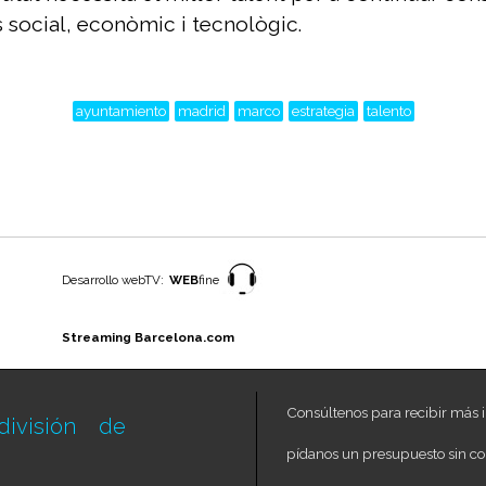
s social, econòmic i tecnològic.
ayuntamiento
madrid
marco
estrategia
talento
Desarrollo webTV:
WEB
fine
Streaming Barcelona.com
Consúltenos para recibir más i
ivisión de
pídanos un presupuesto sin c