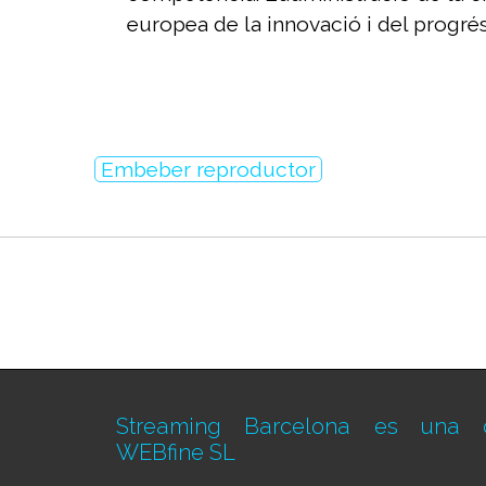
europea de la innovació i del progré
Embeber reproductor
Streaming Barcelona es una d
WEBfine SL