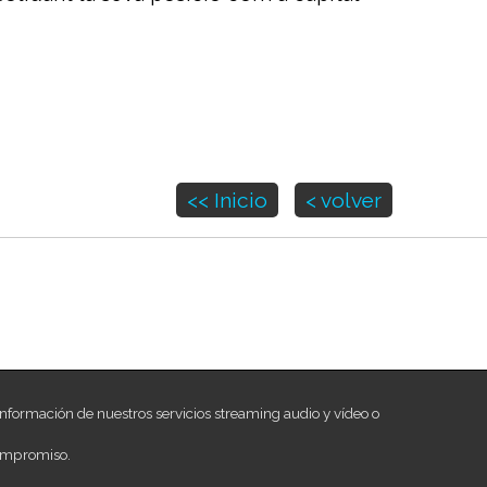
<< Inicio
< volver
nformación de nuestros servicios streaming audio y vídeo o
ompromiso.