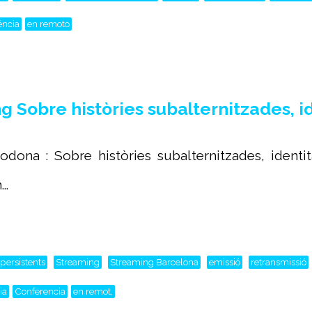
éncia
en remoto
Sobre històries subalternitzades, i
dona : Sobre històries subalternitzades, identit
..
 persistents
Streaming
Streaming Barcelona
emissió
retransmissió
ia
Conferencia
en remot,