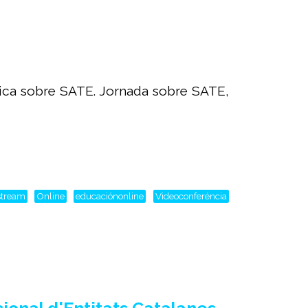
nica sobre SATE. Jornada sobre SATE,
stream
Online
educaciónonline
Videoconferéncia