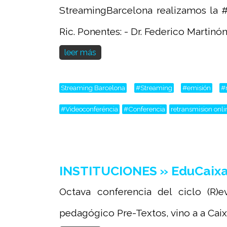
StreamingBarcelona realizamos la 
Ric. Ponentes: - Dr. Federico Martinón-
leer más
Streaming Barcelona
#Streaming
#emisión
#
#Videoconferéncia
#Conferencia
retransmision onli
INSTITUCIONES » EduCaixa,
Octava conferencia del ciclo (R
pedagógico Pre-Textos, vino a a Caix