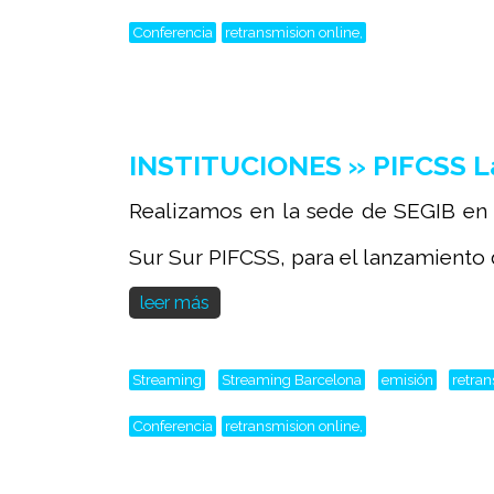
Conferencia
retransmision online,
INSTITUCIONES » PIFCSS L
Realizamos en la sede de SEGIB en 
Sur Sur PIFCSS, para el lanzamiento de
leer más
Streaming
Streaming Barcelona
emisión
retra
Conferencia
retransmision online,