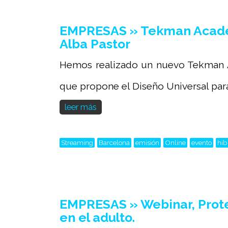
EMPRESAS » Tekman Academy
Alba Pastor
Hemos realizado un nuevo Tekman Ac
que propone el Diseño Universal para 
leer más
Streaming
Barcelona
emisión
Online
evento
hib
EMPRESAS » Webinar, Prote
en el adulto.