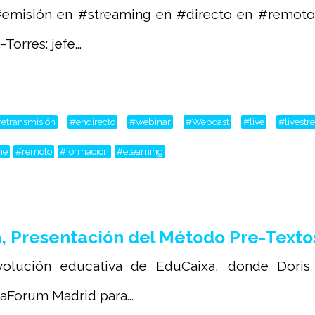
#emisión en #streaming en #directo en #remot
Torres: jefe...
retransmisión
#endirecto
#webinar
#Webcast
#live
#livest
ne
#remoto
#formación
#elearning
 Presentación del Método Pre-Text
)evolución educativa de EduCaixa, donde Dor
aForum Madrid para...