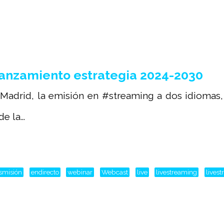
anzamiento estrategia 2024-2030
Madrid, la emisión en #streaming a dos idiomas,
 la...
nsmisión
endirecto
webinar
Webcast
live
livestreaming
lives