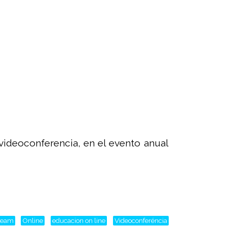
videoconferencia, en el evento anual
tream
Online
educacion on line
Videoconferéncia