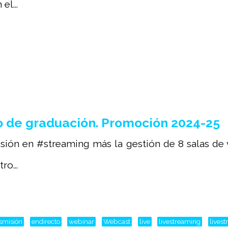
el...
 de graduación. Promoción 2024-25
sión en #streaming más la gestión de 8 salas de 
o...
nsmisión
endirecto
webinar
Webcast
live
livestreaming
lives