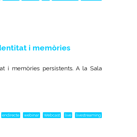
dentitat i memòries
at i memòries persistents. A la Sala
endirecte
webinar
Webcast
live
livestreaming