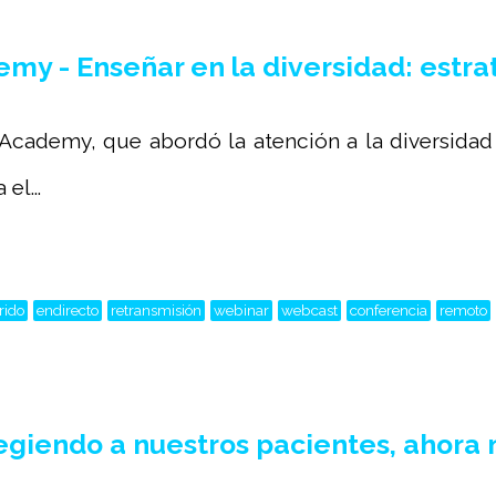
 - Enseñar en la diversidad: estra
ademy, que abordó la atención a la diversidad d
el...
rido
endirecto
retransmisión
webinar
webcast
conferencia
remoto
giendo a nuestros pacientes, ahora