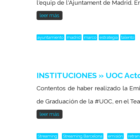
l'equip de l'Ajuntament de Madrid. En 
leer más
ayuntamiento
madrid
marco
estrategia
talento
INSTITUCIONES » UOC Acto
Contentos de haber realizado la Emi
de Graduación de la #UOC, en el Teatr
leer más
Streaming
Streaming Barcelona
emisión
retra