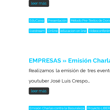
leer más
EduCaixa
Presentación
Método Pre-Textos de Dor
livestream
Online
educacion on line
Videoconferén
EMPRESAS » Emisión Charla
Realizamos la emisión de tres event
youtuber José Luis Crespo...
leer más
Emisión Charlas contra la Basuraleza
Proyecto LIBE