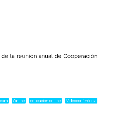
 de la reunión anual de Cooperación
tream
Online
educacion on line
Videoconferéncia