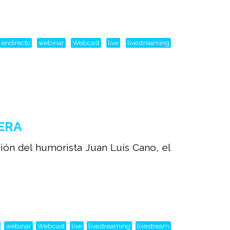
endirecto
webinar
Webcast
live
livestreaming
BERA
ión del humorista Juan Luís Cano, el
webinar
Webcast
live
livestreaming
livestream