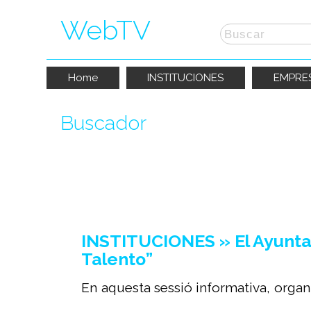
WebTV
Home
INSTITUCIONES
EMPRE
Buscador
La búsqueda por "
madrid
" ha producid
INSTITUCIONES » El Ayunta
Talento”
En aquesta sessió informativa, organ