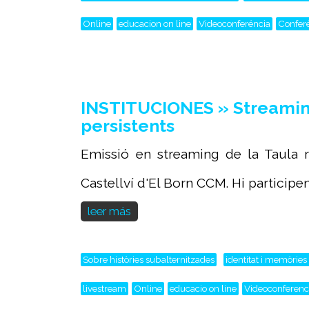
Online
educacion on line
Videoconferéncia
Confer
INSTITUCIONES » Streaming 
persistents
Emissió en streaming de la Taula ro
Castellví d'El Born CCM. Hi participen.
leer más
Sobre històries subalternitzades
identitat i memòries
livestream
Online
educacio on line
Videoconferenc