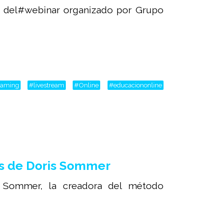
o del#webinar organizado por Grupo
reaming
#livestream
#Online
#educaciononline
os de Doris Sommer
is Sommer, la creadora del método