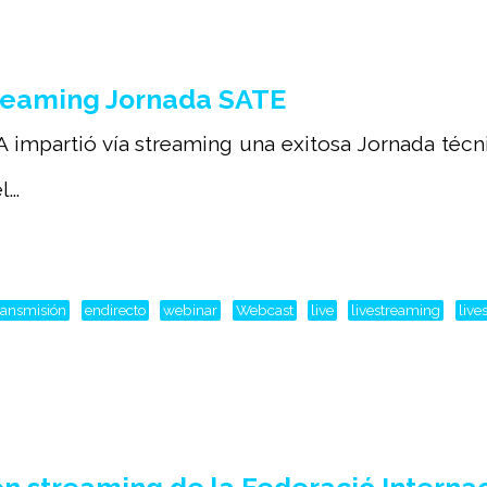
reaming Jornada SATE
 impartió vía streaming una exitosa Jornada téc
...
ransmisión
endirecto
webinar
Webcast
live
livestreaming
live