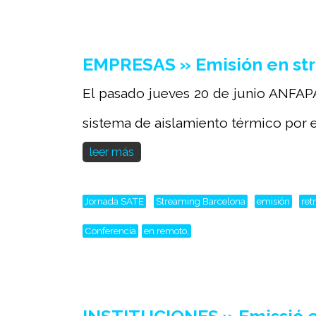
EMPRESAS » Emisión en st
El pasado jueves 20 de junio ANFAPA
sistema de aislamiento térmico por el
leer más
Jornada SATE
Streaming Barcelona
emisión
ret
Conferencia
en remoto,