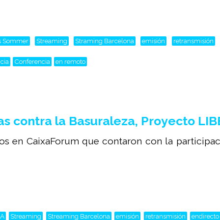
is Sommer
Streaming
Straming Barcelona
emisión
retransmisión
cia
Conferencia
en remoto
s contra la Basuraleza, Proyecto LI
os en CaixaForum que contaron con la participac
RA
Streaming
Streaming Barcelona
emisión
retransmisión
endirecto