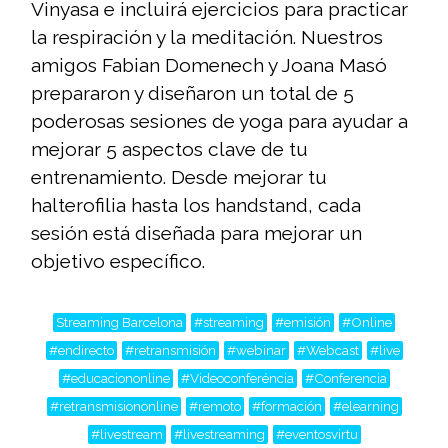
Vinyasa e incluirá ejercicios para practicar
la respiración y la meditación. Nuestros
amigos Fabian Domenech y Joana Masó
prepararon y diseñaron un total de 5
poderosas sesiones de yoga para ayudar a
mejorar 5 aspectos clave de tu
entrenamiento. Desde mejorar tu
halterofilia hasta los handstand, cada
sesión está diseñada para mejorar un
objetivo específico.
Streaming Barcelona
#streaming
#emisión
#Online
#endirecto
#retransmisión
#webinar
#Webcast
#live
#educaciononline
#Videoconferéncia
#Conferencia
#retransmisiononline
#remoto
#formación
#elearning
#livestream
#livestreaming
#eventosvirtu