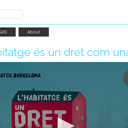
SAS
About
bitatge és un dret com un