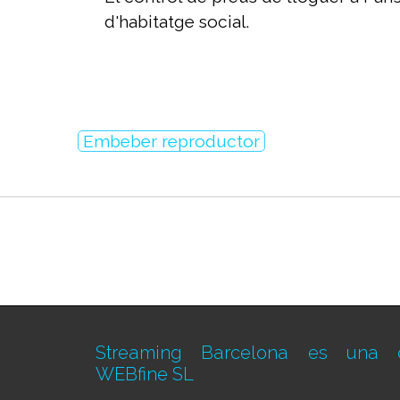
d'habitatge social.
Embeber reproductor
Streaming Barcelona es una d
WEBfine SL