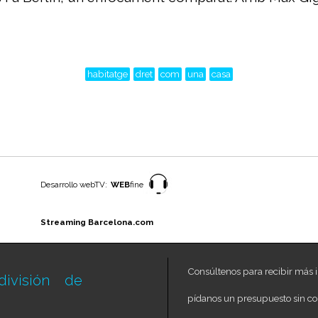
habitatge
dret
com
una
casa
Desarrollo webTV:
WEB
fine
Streaming Barcelona.com
Consúltenos para recibir más i
ivisión de
pídanos un presupuesto sin c