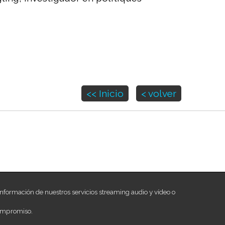
<< Inicio
< volver
nformación de nuestros servicios streaming audio y vídeo o
ompromiso.