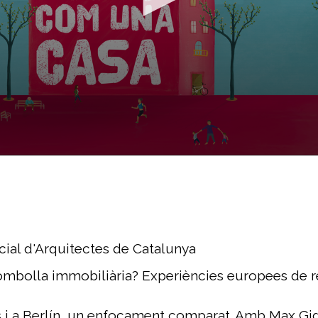
a
cial d'Arquitectes de Catalunya
ombolla immobiliària? Experiències europees de r
ís i a Berlín, un enfocament comparat. Amb Max Gig