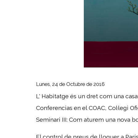
0
seconds
of
Lunes, 24 de Octubre de 2016
1
hour,
23
L' Habitatge és un dret com una cas
minutes,
36
Conferencias en el COAC, Col·legi Ofi
seconds
Volume
90%
Seminari III: Com aturem una nova b
El control de preus de lloguer a Par