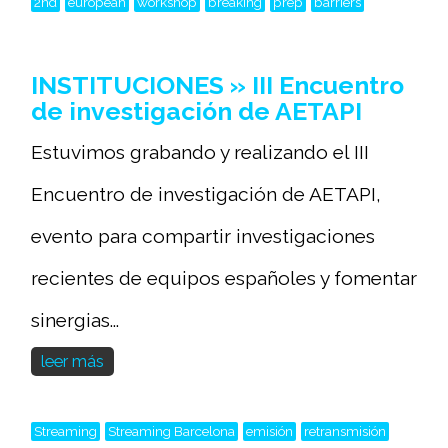
2nd
european
workshop
breaking
prep
barriers
INSTITUCIONES » III Encuentro
de investigación de AETAPI
Estuvimos grabando y realizando el III
Encuentro de investigación de AETAPI,
evento para compartir investigaciones
recientes de equipos españoles y fomentar
sinergias...
leer más
Streaming
Streaming Barcelona
emisión
retransmisión