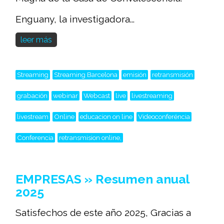
Enguany, la investigadora...
leer más
Streaming
Streaming Barcelona
emisión
retransmisión
grabación
webinar
Webcast
live
livestreaming
livestream
Online
educacion on line
Videoconferéncia
Conferencia
retransmision online,
EMPRESAS » Resumen anual
2025
Satisfechos de este año 2025, Gracias a