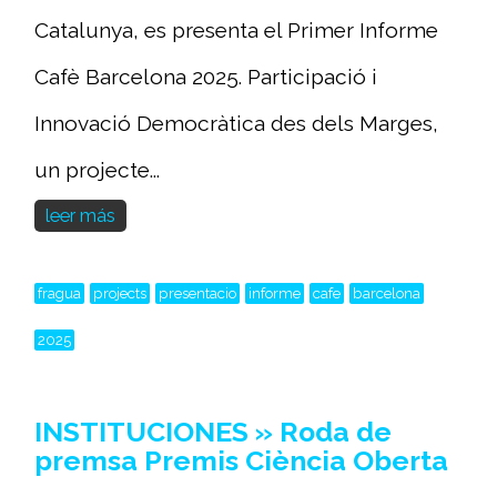
Catalunya, es presenta el Primer Informe
Cafè Barcelona 2025. Participació i
Innovació Democràtica des dels Marges,
un projecte...
leer más
fragua
projects
presentacio
informe
cafe
barcelona
2025
INSTITUCIONES » Roda de
premsa Premis Ciència Oberta