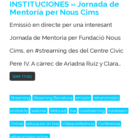
INSTITUCIONES » Jornada de
Mentoría per Nous Cims
Emissió en directe per una interesant
Jornada de Mentoria per Fundació Nous
Cims, en #streaming des del Centre Civic
Pere IV. A càrrec de Ariadna Ruiz y Clara...
leer más
Streaming
Streaming Barcelona
emisión
retransmisión
endirecto
webinar
Webcast
live
livestreaming
livestream
Online
educacion on line
Videoconferéncia
Conferencia
retransmision online,