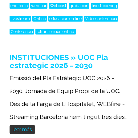
endirecto
webinar
Webcast
grabación
livestreaming
livestream
Online
educacion on line
Videoconferéncia
Conferencia
retransmision online,
INSTITUCIONES » UOC Pla
estrategic 2026 - 2030
Emissió del Pla Estràtegic UOC 2026 -
2030. Jornada de Equip Propi de la UOC.
Des de la Farga de L’Hospitalet, WEBfine -
Streaming Barcelona hem tingut tres dies...
leer más