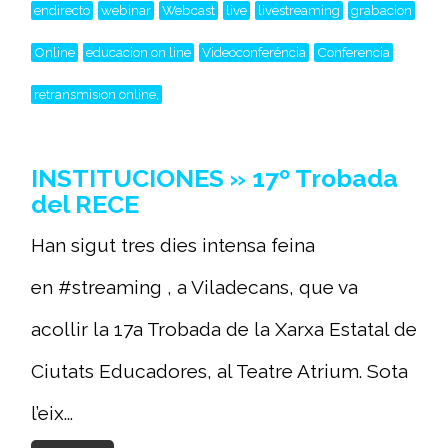
endirecto
webinar
Webcast
live
livestreaming
grabacion
Online
educacion on line
Videoconferéncia
Conferencia
retransmision online,
INSTITUCIONES » 17º Trobada
del RECE
Han sigut tres dies intensa feina
en #streaming , a Viladecans, que va
acollir la 17a Trobada de la Xarxa Estatal de
Ciutats Educadores, al Teatre Atrium. Sota
l’eix...