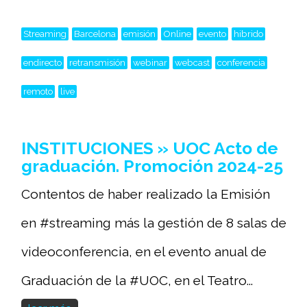
Streaming
Barcelona
emisión
Online
evento
hibrido
endirecto
retransmisión
webinar
webcast
conferencia
remoto
live
INSTITUCIONES » UOC Acto de
graduación. Promoción 2024-25
Contentos de haber realizado la Emisión
en #streaming más la gestión de 8 salas de
videoconferencia, en el evento anual de
Graduación de la #UOC, en el Teatro...