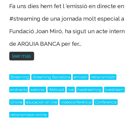
Fa uns dies hem fet l ‘emissió en directe en
#streaming de una jornada molt especial a
Fundació Joan Miró, ha sigut un acte intern
de ARQUIA BANCA per fer...
leer más
Streaming
Streaming Barcelona
emisión
retransmisión
endirecto
webinar
Webcast
live
livestreaming
livestream
Online
educacion on line
Videoconferéncia
Conferencia
retransmision online,