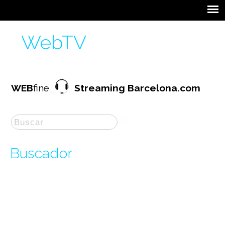
WebTV
WEB
fine
Streaming Barcelona.com
Buscador
La búsqueda por "
com
" ha producido
418
resultados