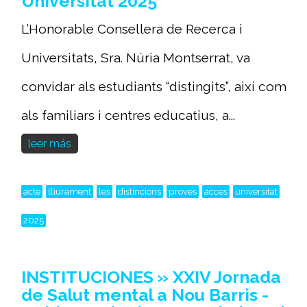
Universitat 2025
L’Honorable Consellera de Recerca i
Universitats, Sra. Núria Montserrat, va
convidar als estudiants “distingits”, així com
als familiars i centres educatius, a...
leer más
acte
lliurament
les
distincions
proves
acces
universitat
2025
INSTITUCIONES » XXIV Jornada
de Salut mental a Nou Barris -