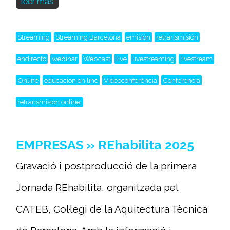
leer más
Streaming
Streaming Barcelona
emisión
retransmisión
endirecto
webinar
Webcast
live
livestreaming
livestream
Online
educacion on line
Videoconferéncia
Conferencia
retransmision online,
EMPRESAS » REhabilita 2025
Gravació i postproducció de la primera
Jornada REhabilita, organitzada pel
CATEB, Col·legi de la Aquitectura Tècnica