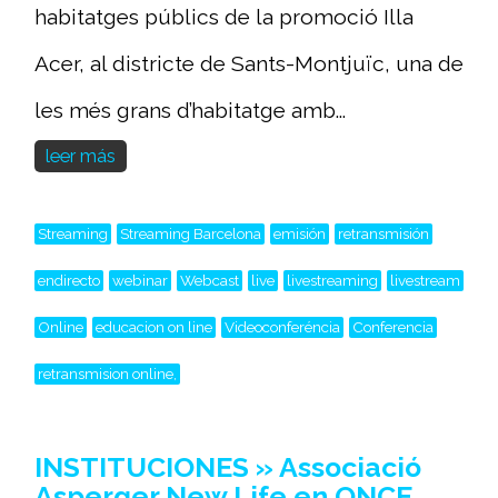
habitatges públics de la promoció Illa
Acer, al districte de Sants-Montjuïc, una de
les més grans d’habitatge amb...
leer más
Streaming
Streaming Barcelona
emisión
retransmisión
endirecto
webinar
Webcast
live
livestreaming
livestream
Online
educacion on line
Videoconferéncia
Conferencia
retransmision online,
INSTITUCIONES » Associació
Asperger New Life en ONCE