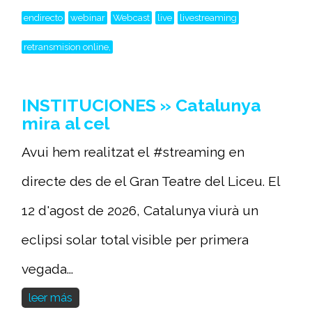
endirecto
webinar
Webcast
live
livestreaming
retransmision online,
INSTITUCIONES » Catalunya
mira al cel
Avui hem realitzat el #streaming en
directe des de el Gran Teatre del Liceu. El
12 d'agost de 2026, Catalunya viurà un
eclipsi solar total visible per primera
vegada...
leer más