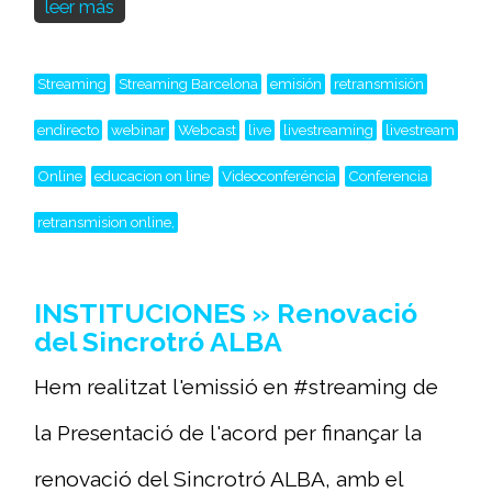
leer más
Streaming
Streaming Barcelona
emisión
retransmisión
endirecto
webinar
Webcast
live
livestreaming
livestream
Online
educacion on line
Videoconferéncia
Conferencia
retransmision online,
INSTITUCIONES » Renovació
del Sincrotró ALBA
Hem realitzat l'emissió en #streaming de
la Presentació de l'acord per finançar la
renovació del Sincrotró ALBA, amb el