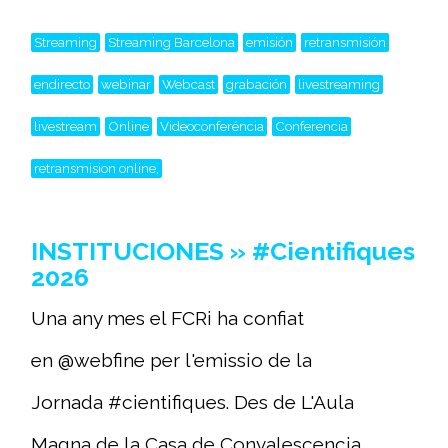
Streaming
Streaming Barcelona
emisión
retransmisión
endirecto
webinar
Webcast
grabación
livestreaming
livestream
Online
Videoconferéncia
Conferencia
retransmision online,
INSTITUCIONES » #Cientifiques
2026
Una any mes el FCRi ha confiat
en @webfine per l'emissio de la
Jornada #cientifiques. Des de L'Aula
Magna de la Casa de Convalescencia.