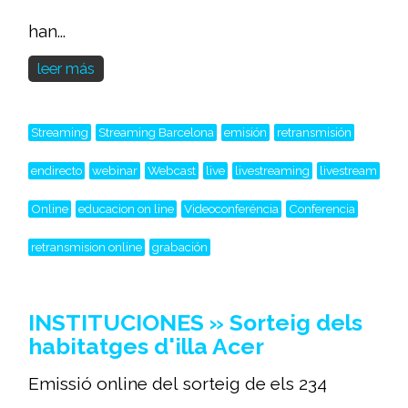
han...
leer más
Streaming
Streaming Barcelona
emisión
retransmisión
endirecto
webinar
Webcast
live
livestreaming
livestream
Online
educacion on line
Videoconferéncia
Conferencia
retransmision online
grabación
INSTITUCIONES » Sorteig dels
habitatges d'illa Acer
Emissió online del sorteig de els 234