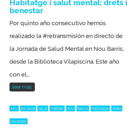
Habitatge i salut mental: drets i
benestar
Por quinto año consecutivo hemos
realizado la #retransmisión en directo de
la Jornada de Salud Mental en Nou Barris,
desde la Biblioteca Vilapiscina. Este año
con el...
leer más
xxiv
jornada
salut
mental
nou
barris
habitatge
drets
benestar