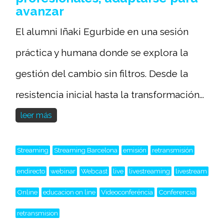
avanzar
El alumni Iñaki Egurbide en una sesión
práctica y humana donde se explora la
gestión del cambio sin filtros. Desde la
resistencia inicial hasta la transformación...
leer más
Streaming
Streaming Barcelona
emisión
retransmisión
endirecto
webinar
Webcast
live
livestreaming
livestream
Online
educacion on line
Videoconferéncia
Conferencia
retransmision