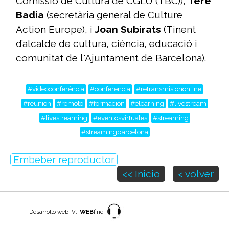
Comissió de Cultura de CGLU (TBC)),
Tere
Badia
(secretària general de Culture
Action Europe), i
Joan Subirats
(Tinent
d’alcalde de cultura, ciència, educació i
comunitat de l'Ajuntament de Barcelona).
#videoconferéncia
#conferencia
#retransmisiononline
#reunion
#remoto
#formación
#elearning
#livestream
#livestreaming
#eventosvirtuales
#streaming
#streamingbarcelona
Embeber reproductor
<< Inicio
< volver
Desarrollo webTV:
WEB
fine