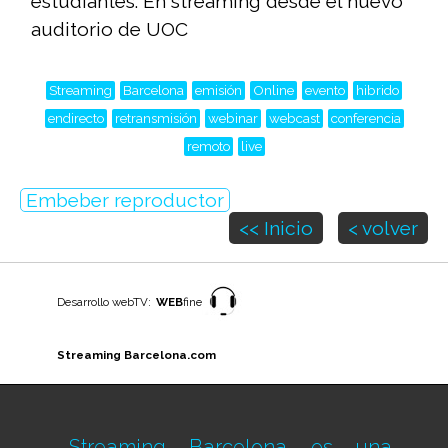
estudiantes. En streaming desde el nuevo
auditorio de UOC
Streaming
Barcelona
emisión
Online
evento
hibrido
endirecto
retransmisión
webinar
webcast
conferencia
remoto
live
Embeber reproductor
<< Inicio
< volver
Desarrollo webTV:
WEB
fine
Streaming Barcelona.com
Streaming Barcelona es una