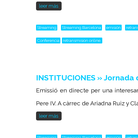
leer más
Streaming
Streaming Barcelona
emisión
retran
Conferencia
retransmision online,
INSTITUCIONES » Jornada 
Emissió en directe per una interes
Pere IV. A càrrec de Ariadna Ruiz y Clar
leer más
Streaming
Streaming Barcelona
emisión
retra