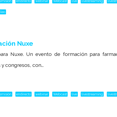
nsmisión
endirecto
webinar
Webcast
live
livestreaming
lives
leo
ación Nuxe
ara Nuxe. Un evento de formación para farmaci
y congresos, con...
nsmisión
endirecto
webinar
Webcast
live
livestreaming
lives