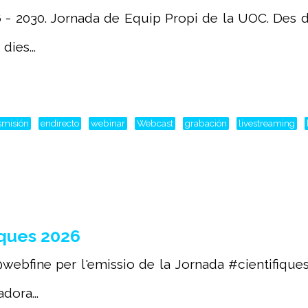
 - 2030. Jornada de Equip Propi de la UOC. Des de
ies...
smisión
endirecto
webinar
Webcast
grabación
livestreaming
ques 2026
webfine per l'emissio de la Jornada #cientifique
dora...