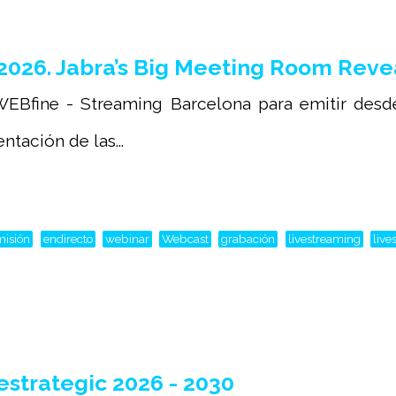
2026. Jabra’s Big Meeting Room Reve
EBfine - Streaming Barcelona para emitir desde
tación de las...
misión
endirecto
webinar
Webcast
grabación
livestreaming
live
strategic 2026 - 2030