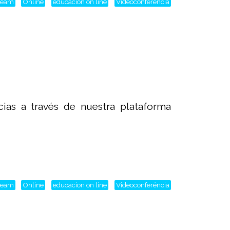
tream
Online
educacion on line
Videoconferéncia
as a través de nuestra plataforma
tream
Online
educacion on line
Videoconferéncia