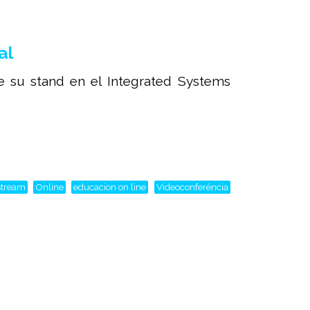
al
 su stand en el Integrated Systems
stream
Online
educacion on line
Videoconferéncia