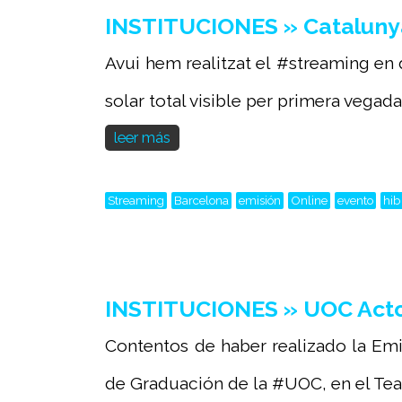
INSTITUCIONES » Catalunya
Avui hem realitzat el #streaming en d
solar total visible per primera vegada.
leer más
Streaming
Barcelona
emisión
Online
evento
hib
INSTITUCIONES » UOC Acto
Contentos de haber realizado la Emi
de Graduación de la #UOC, en el Teatr