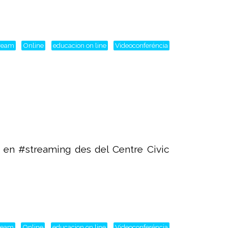
tream
Online
educacion on line
Videoconferéncia
 en #streaming des del Centre Civic
tream
Online
educacion on line
Videoconferéncia