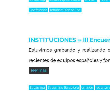
Conferencia
retransmision online,
INSTITUCIONES » III Encuen
Estuvimos grabando y realizando e
recientes de equipos españoles y fome
leer más
Streaming
Streaming Barcelona
emisión
retransmi