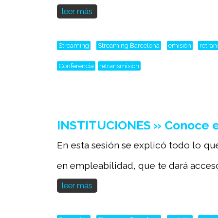
leer más
Streaming
Streaming Barcelona
emisión
retra
Conferencia
retransmision
INSTITUCIONES » Conoce el
En esta sesión se explicó todo lo qu
en empleabilidad, que te dará acceso.
leer más