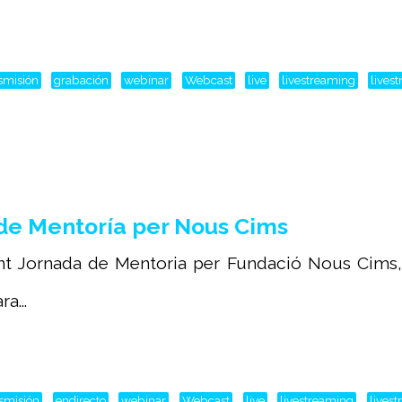
smisión
grabación
webinar
Webcast
live
livestreaming
lives
de Mentoría per Nous Cims
ant Jornada de Mentoria per Fundació Nous Cims,
a...
nsmisión
endirecto
webinar
Webcast
live
livestreaming
lives