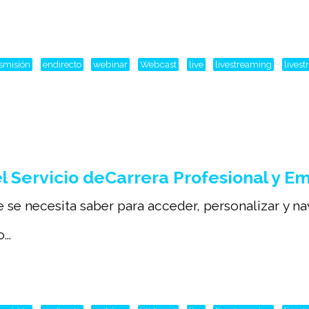
nsmisión
endirecto
webinar
Webcast
live
livestreaming
lives
 Servicio deCarrera Profesional y E
e se necesita saber para acceder, personalizar y n
..