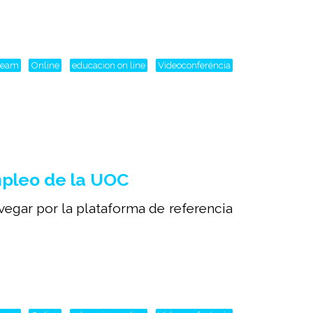
tream
Online
educacion on line
Videoconferéncia
mpleo de la UOC
avegar por la plataforma de referencia