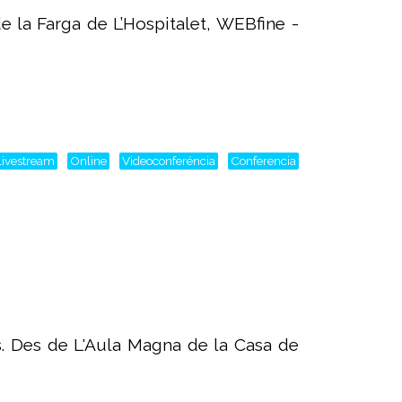
 la Farga de L’Hospitalet, WEBfine -
livestream
Online
Videoconferéncia
Conferencia
s. Des de L'Aula Magna de la Casa de