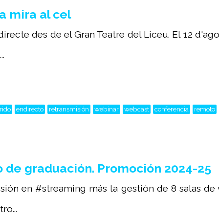
 mira al cel
irecte des de el Gran Teatre del Liceu. El 12 d'ago
..
rido
endirecto
retransmisión
webinar
webcast
conferencia
remoto
 de graduación. Promoción 2024-25
sión en #streaming más la gestión de 8 salas de 
o...