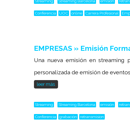
Streaming
Streaming Barcelona
emisión
retra
Conferencia
UOC
online
Carrera Profesional
Emp
EMPRESAS » Emisión Form
Una nueva emisión en streaming p
personalizada de emisión de eventos 
leer más
Streaming
Streaming Barcelona
emisión
retra
Conferencia
grabación
retransmision