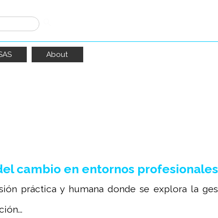
SAS
About
ido
387
resultados
el cambio en entornos profesionales
sión práctica y humana donde se explora la gest
ión...