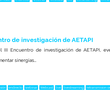
tro de investigación de AETAPI
l III Encuentro de investigación de AETAPI, ev
ntar sinergias...
sión
endirecto
webinar
Webcast
live
livestreaming
retransmision on