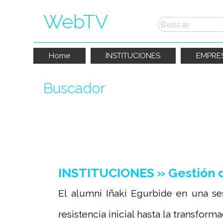
WebTV
Home
INSTITUCIONES
EMPRE
Buscador
La búsqueda por "
webcast
" ha produc
INSTITUCIONES » Gestión d
El alumni Iñaki Egurbide en una se
resistencia inicial hasta la transformac