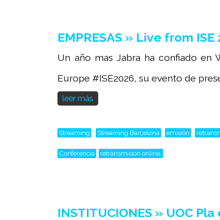
EMPRESAS » Live from ISE 
Un año mas Jabra ha confiado en W
Europe #ISE2026, su evento de presen
leer más
Streaming
Streaming Barcelona
emisión
retrans
Conferencia
retransmision online,
INSTITUCIONES » UOC Pla e