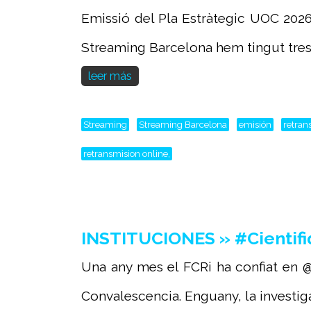
Emissió del Pla Estràtegic UOC 2026
Streaming Barcelona hem tingut tres d
leer más
Streaming
Streaming Barcelona
emisión
retran
retransmision online,
INSTITUCIONES » #Cientifi
Una any mes el FCRi ha confiat en @
Convalescencia. Enguany, la investiga