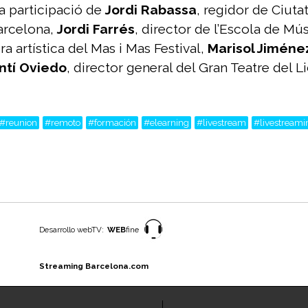
a participació de
Jordi Rabassa
, regidor de Ciuta
Barcelona,
Jordi Farrés
, director de l’Escola de Mús
 artística del Mas i Mas Festival,
Marisol Jiméne
ntí Oviedo
, director general del Gran Teatre del L
#reunion
#remoto
#formación
#elearning
#livestream
#livestreami
Desarrollo webTV:
WEB
fine
Streaming Barcelona.com