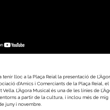
va tenir lloc a la Plaça Reial la presentació de L’Àg
ciació d’Amics i Comerciants de la Plaça Reial, el L
t Vella. L’Àgora Musical és una de les línies de L
entorns a partir de la cultura, i inclou més de mi
 de juny i novembre.