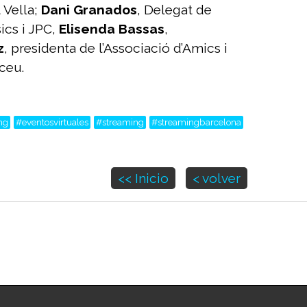
t Vella;
Dani Granados
, Delegat de
ics i JPC,
Elisenda Bassas
,
z
, presidenta de l’Associació d’Amics i
iceu.
ng
#eventosvirtuales
#streaming
#streamingbarcelona
<< Inicio
< volver