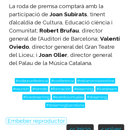
La roda de premsa comptarà amb la
participació de
Joan Subirats
, tinent
d’alcaldia de Cultura, Educació ciència i
Comunitat;
Robert Brufau
, director
general de l’Auditori de Barcelona;
Valentí
Oviedo
, director general del Gran Teatre
del Liceu; i
Joan Oller
, director general
del Palau de la Música Catalana.
#videoconferéncia
#conferencia
#retransmisiononline
#reunion
#remoto
#formación
#elearning
#livestream
#livestreaming
#eventosvirtuales
#streaming
#streamingbarcelona
Embeber reproductor
<< Inicio
< volver