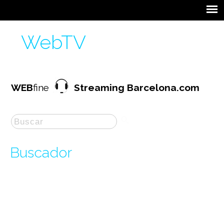
WebTV
WEB
fine
Streaming Barcelona.com
Buscador
La búsqueda por "
capsulas
" ha producido
2
resultados