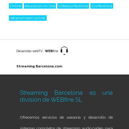
Online
educacion on line
Videoconferéncia
Conferencia
retransmision online,
Desarrollo webTV:
WEB
fine
Streaming Barcelona.com
Streaming Barcelona es una
división de
WEBfine SL
Ofrecemos servicios de asesoría y desarrollo de
sistemas completos de streaming audio/video para