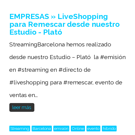
EMPRESAS » LiveShopping
para Remescar desde nuestro
Estudio - Plató
StreamingBarcelona hemos realizado
desde nuestro Estudio – Plató la #emisión
en #streaming en #directo de
#liveshopping para #remescar, evento de
ventas en...
leer más
Streaming
Barcelona
emisión
Online
evento
hibrido