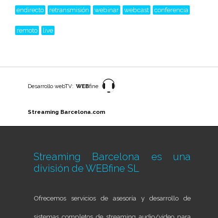
endirecto
retransmisión
webinar
webcast
conferencia
remoto
live
Desarrollo webTV:
WEB
fine
Streaming Barcelona.com
Streaming Barcelona es una
división de
WEBfine SL
Ofrecemos servicios de asesoría y desarrollo de
sistemas completos de streaming audio/video para