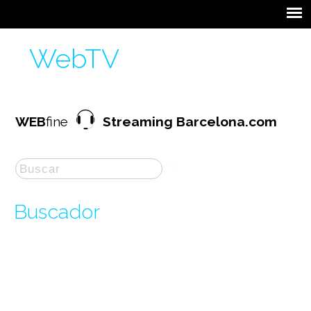
WebTV
WEB
fine
Streaming Barcelona.com
Buscador
La búsqueda por "
remescar
" ha producido
2
resultados