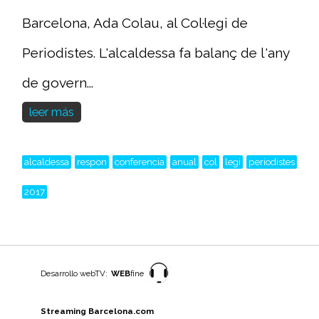
Barcelona, Ada Colau, al Col·legi de
Periodistes. L'alcaldessa fa balanç de l'any
de govern...
leer más
alcaldessa
respon
conferencia
anual
col
legi
periodistes
2017
Desarrollo webTV:
WEB
fine
Streaming Barcelona.com