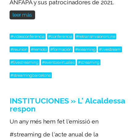
ANFAPA y sus patrocinadores de 2021.
leer más
#videoconferéncia
#conferencia
#retransmisiononline
#reunion
#remoto
#formación
#elearning
#livestream
#livestreaming
#eventosvirtuales
#streaming
#streamingbarcelona
INSTITUCIONES » L' Alcaldessa
respon
Un any més hem fet l'emissió en
#streaming de l'acte anual de la