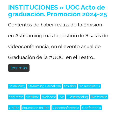
INSTITUCIONES » UOC Acto de
graduación. Promoción 2024-25
Contentos de haber realizado la Emisión
en #streaming más la gestión de 8 salas de
videoconferencia, en el evento anual de
Graduación de la #UOC, en el Teatro...
leer más
Streaming
Streaming Barcelona
emisión
retransmisión
endirecto
webinar
Webcast
live
livestreaming
livestream
Online
educacion on line
Videoconferéncia
Conferencia