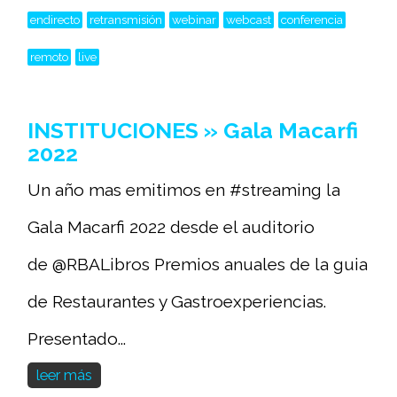
endirecto
retransmisión
webinar
webcast
conferencia
remoto
live
INSTITUCIONES » Gala Macarfi
2022
Un año mas emitimos en #streaming la
Gala Macarfi 2022 desde el auditorio
de @RBALibros Premios anuales de la guia
de Restaurantes y Gastroexperiencias.
Presentado...
leer más