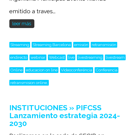
emitido a traves...
leer más
Streaming
Streaming Barcelona
emisión
retransmisión
endirecto
webinar
Webcast
live
livestreaming
livestream
Online
educacion on line
Videoconferéncia
Conferencia
retransmision online,
INSTITUCIONES » PIFCSS
Lanzamiento estrategia 2024-
2030