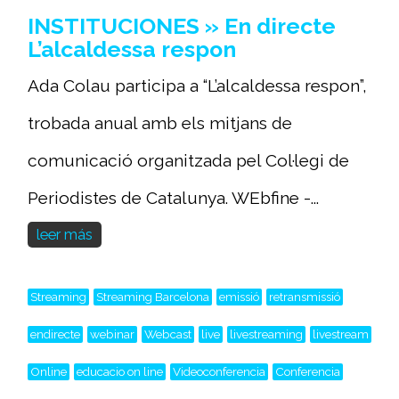
INSTITUCIONES » En directe
L’alcaldessa respon
Ada Colau participa a “L’alcaldessa respon”,
trobada anual amb els mitjans de
comunicació organitzada pel Col·legi de
Periodistes de Catalunya. WEbfine -...
leer más
Streaming
Streaming Barcelona
emissió
retransmissió
endirecte
webinar
Webcast
live
livestreaming
livestream
Online
educacio on line
Videoconferencia
Conferencia