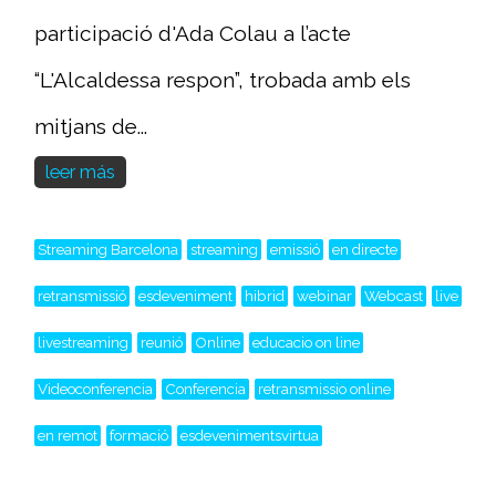
participació d'Ada Colau a l’acte
“L'Alcaldessa respon”, trobada amb els
mitjans de...
leer más
Streaming Barcelona
streaming
emissió
en directe
retransmissió
esdeveniment
hibrid
webinar
Webcast
live
livestreaming
reunió
Online
educacio on line
Videoconferencia
Conferencia
retransmissio online
en remot
formació
esdevenimentsvirtua