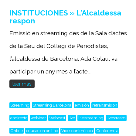
INSTITUCIONES » L'Alcaldessa
respon
Emissió en streaming des de la Sala d’actes
de la Seu del Col·legi de Periodistes,
l’alcaldessa de Barcelona, Ada Colau, va
participar un any mes a l’acte...
leer más
Streaming
Streaming Barcelona
emisión
retransmisión
endirecto
webinar
Webcast
live
livestreaming
livestream
Online
educacion on line
Videoconferéncia
Conferencia