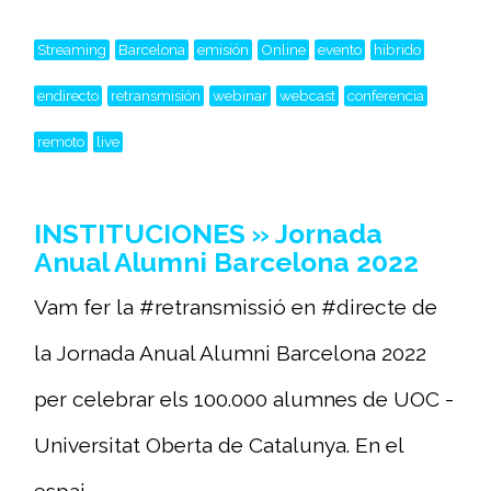
Streaming
Barcelona
emisión
Online
evento
hibrido
endirecto
retransmisión
webinar
webcast
conferencia
remoto
live
INSTITUCIONES » Jornada
Anual Alumni Barcelona 2022
Vam fer la #retransmissió en #directe de
la Jornada Anual Alumni Barcelona 2022
per celebrar els 100.000 alumnes de UOC -
Universitat Oberta de Catalunya. En el
espai...