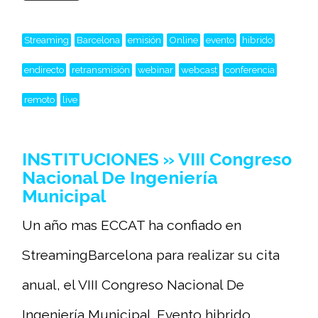
Streaming
Barcelona
emisión
Online
evento
hibrido
endirecto
retransmisión
webinar
webcast
conferencia
remoto
live
INSTITUCIONES » VIII Congreso
Nacional De Ingeniería
Municipal
Un año mas ECCAT ha confiado en
StreamingBarcelona para realizar su cita
anual, el VIII Congreso Nacional De
Ingeniería Municipal. Evento hibrido