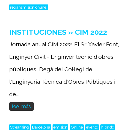
retransmision online,
INSTITUCIONES » CIM 2022
Jornada anual CIM 2022. El Sr. Xavier Font,
Enginyer Civil - Enginyer tècnic d'obres
públiques, Degà del Col·legi de
l'Enginyeria Tècnica d'Obres Públiques i
de...
leer más
Streaming
Barcelona
emisión
Online
evento
hibrido