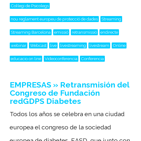
Col·legi de Psicolegs
nou reglament europeu de protecció de dades
Streaming
Streaming Barcelona
emissió
retransmissió
endirecte
webinar
Webcast
live
livestreaming
livestream
Online
educacio on line
Videoconferencia
Conferencia
EMPRESAS » Retransmisión del
Congreso de Fundación
redGDPS Diabetes
Todos los años se celebra en una ciudad
europea el congreso de la sociedad
europea de diabetes, EASD, que junto con