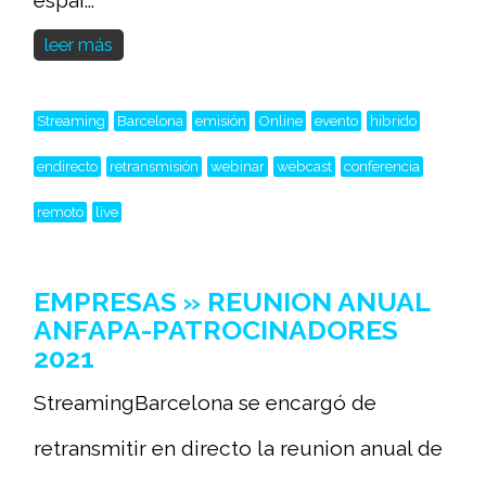
leer más
Streaming
Barcelona
emisión
Online
evento
hibrido
endirecto
retransmisión
webinar
webcast
conferencia
remoto
live
EMPRESAS » REUNION ANUAL
ANFAPA-PATROCINADORES
2021
StreamingBarcelona se encargó de
retransmitir en directo la reunion anual de