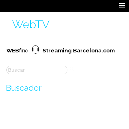
WebTV
WEB
fine
Streaming Barcelona.com
Buscador
La búsqueda por "
anual
" ha producido
16
resultados