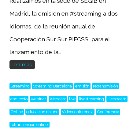
Realizamos en la sede de SEGIB en
Madrid, la emisión en #streaming a dos
idiomas, de la reunión anual de
Cooperación Sur Sur PIFCSS, para el
lanzamiento de la...
leer más
Streaming
Streaming Barcelona
emisión
retransmisión
endirecto
webinar
Webcast
live
livestreaming
livestream
Online
educacion on line
Videoconferéncia
Conferencia
retransmision online,