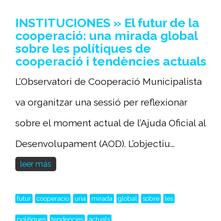
INSTITUCIONES » El futur de la
cooperació: una mirada global
sobre les polítiques de
cooperació i tendències actuals
L’Observatori de Cooperació Municipalista
va organitzar una sessió per reflexionar
sobre el moment actual de l’Ajuda Oficial al
Desenvolupament (AOD). L’objectiu...
leer más
futur
cooperacio
una
mirada
global
sobre
les
politiques
tendencies
actuals