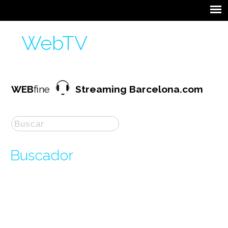
WebTV
WEB
fine
Streaming Barcelona.com
Buscador
La búsqueda por "
tendencies
" ha producido
1
resultados