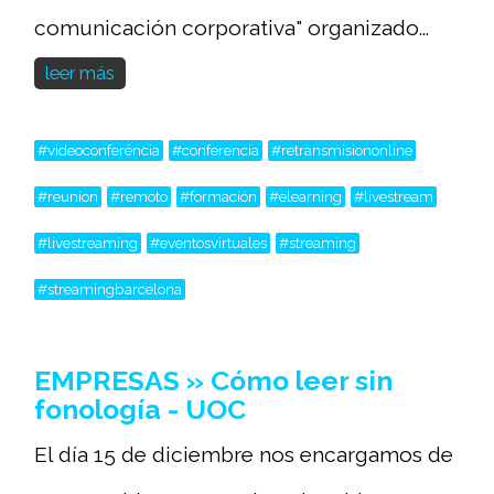
comunicación corporativa" organizado...
leer más
#videoconferéncia
#conferencia
#retransmisiononline
#reunion
#remoto
#formación
#elearning
#livestream
#livestreaming
#eventosvirtuales
#streaming
#streamingbarcelona
EMPRESAS » Cómo leer sin
fonología - UOC
El día 15 de diciembre nos encargamos de