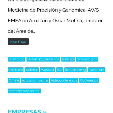
Medicina de Precisión y Genómica, AWS
EMEA en Amazon y Óscar Molina, director
del Área de...
leer más
Streaming
Streaming Barcelona
emisión
retransmisión
endirecto
webinar
Webcast
live
livestreaming
livestream
Online
educacion on line
Videoconferéncia
Conferencia
retransmision online,
EMPRESAS »