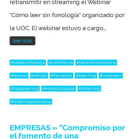
retransmitir en streaming el Webinar
"Cómo leer sin fonología" organizado por
la UOC. El webinar estuvo a cargo...
leer más
#videoconferéncia
#conferencia
#retransmisiononline
#reunion
#remoto
#formación
#elearning
#livestream
#livestreaming
#eventosvirtuales
#streaming
#streamingbarcelona
EMPRESAS » “Compromiso por
el fomento de una