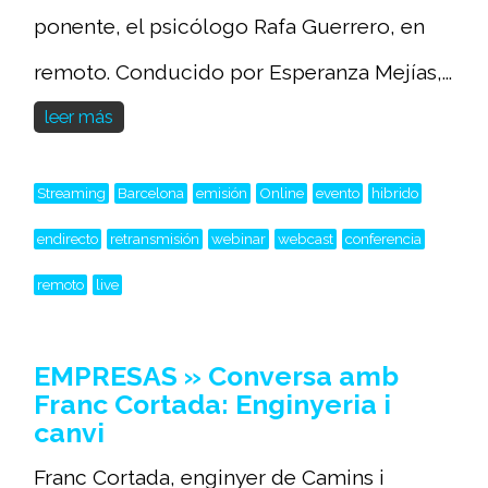
ponente, el psicólogo Rafa Guerrero, en
remoto. Conducido por Esperanza Mejías,...
leer más
Streaming
Barcelona
emisión
Online
evento
hibrido
endirecto
retransmisión
webinar
webcast
conferencia
remoto
live
EMPRESAS » Conversa amb
Franc Cortada: Enginyeria i
canvi
Franc Cortada, enginyer de Camins i