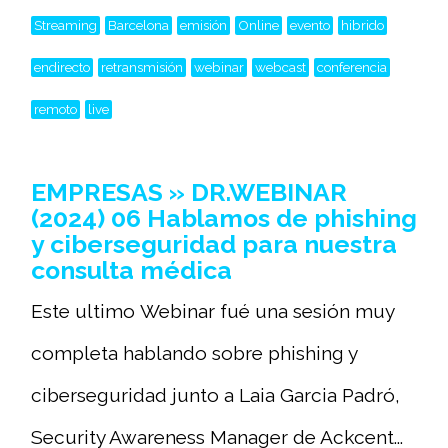
Streaming
Barcelona
emisión
Online
evento
hibrido
endirecto
retransmisión
webinar
webcast
conferencia
remoto
live
EMPRESAS » DR.WEBINAR
(2024) 06 Hablamos de phishing
y ciberseguridad para nuestra
consulta médica
Este ultimo Webinar fué una sesión muy
completa hablando sobre phishing y
ciberseguridad junto a Laia Garcia Padró,
Security Awareness Manager de Ackcent...