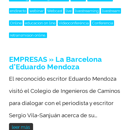
endirecto
webinar
Webcast
live
livestreaming
livestream
Online
educacion on line
Videoconferéncia
Conferencia
retransmision online,
EMPRESAS » La Barcelona
d'Eduardo Mendoza
El reconocido escritor Eduardo Mendoza
visitó el Colegio de Ingenieros de Caminos
para dialogar con el periodista y escritor
Sergio Vila-Sanjuán acerca de su...
leer más