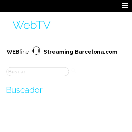
WebTV
WEB
fine
Streaming Barcelona.com
Buscador
La búsqueda por "
sobre
" ha producido
122
resultados