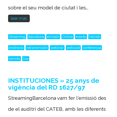
sobre el seu model de ciutat i les...
leer más
Streaming
Barcelona
emisión
Online
evento
hibrido
endirecto
retransmisión
webinar
webcast
conferencia
remoto
live
INSTITUCIONES » 25 anys de
vigència del RD 1627/97
StreamingBarcelona vam fer l'emissió des
de el auditri del CATEB, amb les diferents