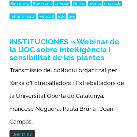
Streaming
Barcelona
emisión
Online
evento
endirecto
retransmisión
webcast
acto
live
INSTITUCIONES » Webinar de
la UOC sobre Intel·ligència i
sensibilitat de les plantes
Transmissió del col·loqui organitzat per
Xarxa d'Extreballadors i Extreballadors de
la Universitat Oberta de Catalunya.
Francesc Noguera, Paula Bruna i Joan
Campàs...
leer más