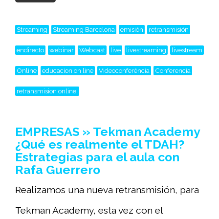
Streaming
Streaming Barcelona
emisión
retransmisión
endirecto
webinar
Webcast
live
livestreaming
livestream
Online
educacion on line
Videoconferéncia
Conferencia
retransmision online,
EMPRESAS » Tekman Academy
¿Qué es realmente el TDAH?
Estrategias para el aula con
Rafa Guerrero
Realizamos una nueva retransmisión, para
Tekman Academy, esta vez con el