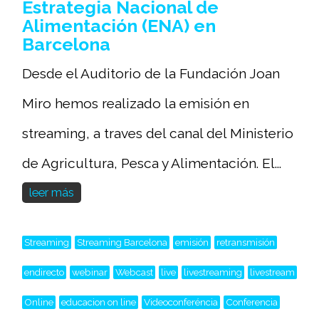
Estrategia Nacional de
Alimentación (ENA) en
Barcelona
Desde el Auditorio de la Fundación Joan
Miro hemos realizado la emisión en
streaming, a traves del canal del Ministerio
de Agricultura, Pesca y Alimentación. El...
leer más
Streaming
Streaming Barcelona
emisión
retransmisión
endirecto
webinar
Webcast
live
livestreaming
livestream
Online
educacion on line
Videoconferéncia
Conferencia