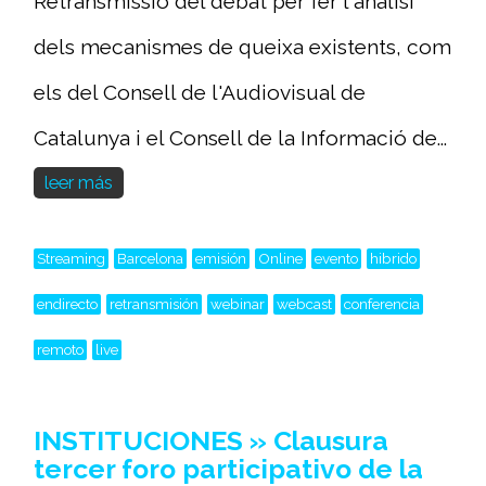
Retransmissió del debat per fer l'anàlisi
dels mecanismes de queixa existents, com
els del Consell de l'Audiovisual de
Catalunya i el Consell de la Informació de...
leer más
Streaming
Barcelona
emisión
Online
evento
hibrido
endirecto
retransmisión
webinar
webcast
conferencia
remoto
live
INSTITUCIONES » Clausura
tercer foro participativo de la