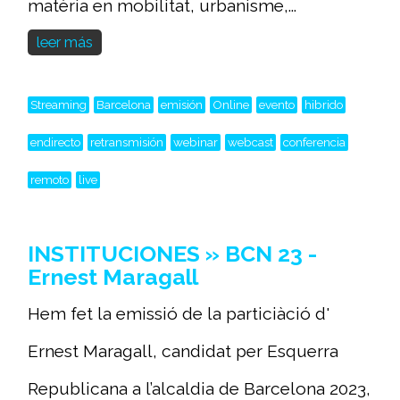
matèria en mobilitat, urbanisme,...
leer más
Streaming
Barcelona
emisión
Online
evento
hibrido
endirecto
retransmisión
webinar
webcast
conferencia
remoto
live
INSTITUCIONES » BCN 23 -
Ernest Maragall
Hem fet la emissió de la particiàció d'
Ernest Maragall, candidat per Esquerra
Republicana a l’alcaldia de Barcelona 2023,