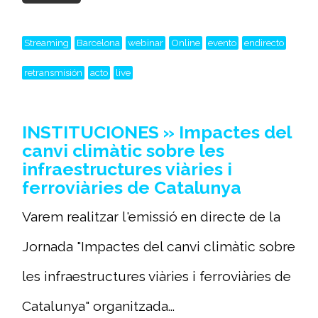
Streaming
Barcelona
webinar
Online
evento
endirecto
retransmisión
acto
live
INSTITUCIONES » Impactes del
canvi climàtic sobre les
infraestructures viàries i
ferroviàries de Catalunya
Varem realitzar l'emissió en directe de la
Jornada "Impactes del canvi climàtic sobre
les infraestructures viàries i ferroviàries de
Catalunya" organitzada...