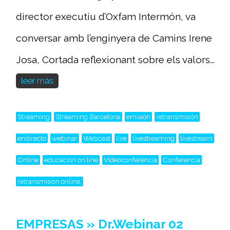
director executiu d’Oxfam Intermón, va
conversar amb l’enginyera de Camins Irene
Josa, Cortada reflexionant sobre els valors...
leer más
Streaming
Streaming Barcelona
emisión
retransmisión
endirecto
webinar
Webcast
live
livestreaming
livestream
Online
educacion on line
Videoconferéncia
Conferencia
retransmision online,
EMPRESAS » Dr.Webinar 02