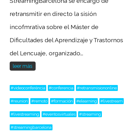
StreamingBarcelona se encargó de
retransmitir en directo la sisión
incofmrativa sobre el Máster de
Dificultades del Aprendizaje y Trastornos
del Lencuaje, organizado...
leer más
#videoconferéncia
#conferencia
#retransmisiononline
#reunion
#remoto
#formación
#elearning
#livestream
#livestreaming
#eventosvirtuales
#streaming
#streamingbarcelona