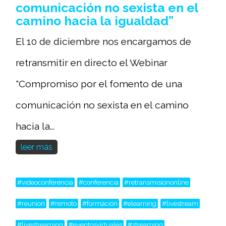
comunicación no sexista en el
camino hacia la igualdad”
El 10 de diciembre nos encargamos de
retransmitir en directo el Webinar
"Compromiso por el fomento de una
comunicación no sexista en el camino
hacia la...
leer más
#videoconferéncia
#conferencia
#retransmisiononline
#reunion
#remoto
#formación
#elearning
#livestream
#livestreaming
#eventosvirtuales
#streaming