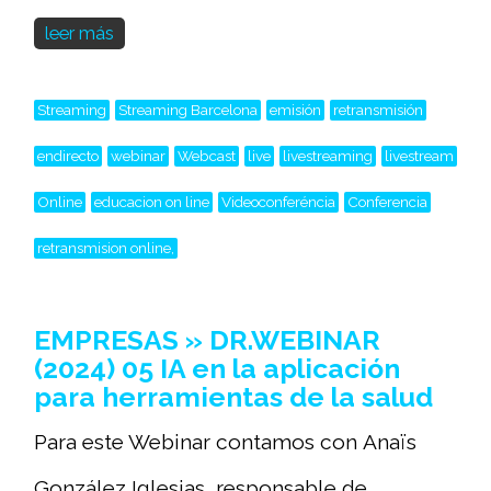
leer más
Streaming
Streaming Barcelona
emisión
retransmisión
endirecto
webinar
Webcast
live
livestreaming
livestream
Online
educacion on line
Videoconferéncia
Conferencia
retransmision online,
EMPRESAS » DR.WEBINAR
(2024) 05 IA en la aplicación
para herramientas de la salud
Para este Webinar contamos con Anaïs
González Iglesias, responsable de