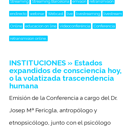
Streaming
Streaming Barcelona
emisión
retransmisión
endirecto
webinar
Webcast
live
livestreaming
livestream
Online
educacion on line
Videoconferéncia
Conferencia
retransmision online,
INSTITUCIONES » Estados
expandidos de consciencia hoy,
o la volatizada trascendencia
humana
Emisión de la Conferencia a cargo del Dr.
Josep Mª Fericgla, antropólogo y
etnopsicólogo, junto con el psicólogo