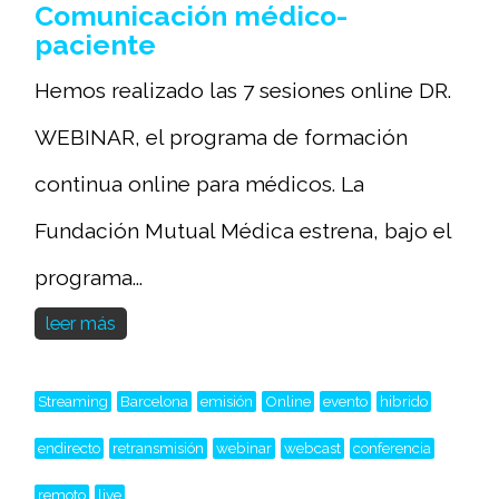
Comunicación médico-
paciente
Hemos realizado las 7 sesiones online DR.
WEBINAR, el programa de formación
continua online para médicos. La
Fundación Mutual Médica estrena, bajo el
programa...
leer más
Streaming
Barcelona
emisión
Online
evento
hibrido
endirecto
retransmisión
webinar
webcast
conferencia
remoto
live