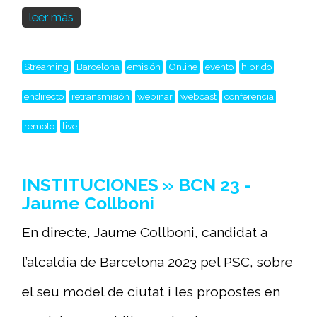
leer más
Streaming
Barcelona
emisión
Online
evento
hibrido
endirecto
retransmisión
webinar
webcast
conferencia
remoto
live
INSTITUCIONES » BCN 23 -
Jaume Collboni
En directe, Jaume Collboni, candidat a
l’alcaldia de Barcelona 2023 pel PSC, sobre
el seu model de ciutat i les propostes en