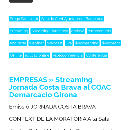
Pregó Sant Jordi
Saló de Cent Ajuntament Barcelona
Streaming
Streaming Barcelona
emissió
retransmissió
endirecte
webinar
Webcast
live
livestreaming
livestream
Online
educacionline
Videoconferencia
Conferencia
EMPRESAS » Streaming
Jornada Costa Brava al COAC
Demarcacio Girona
Emissió JORNADA COSTA BRAVA:
CONTEXT DE LA MORATÒRIA A la Sala