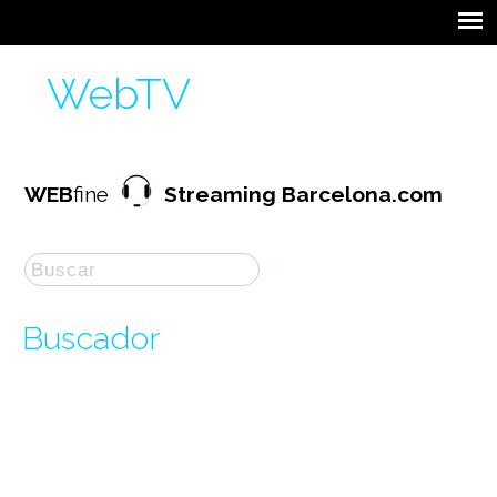
WebTV
WEB
fine
Streaming Barcelona.com
Buscador
La búsqueda por "
cooperacio
" ha producido
10
resultados