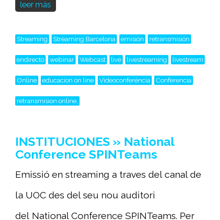
leer más
Streaming
Streaming Barcelona
emisión
retransmisión
endirecto
webinar
Webcast
live
livestreaming
livestream
Online
educacion on line
Videoconferéncia
Conferencia
retransmision online,
INSTITUCIONES » National
Conference SPINTeams
Emissió en streaming a traves del canal de
la UOC des del seu nou auditori
del National Conference SPINTeams. Per