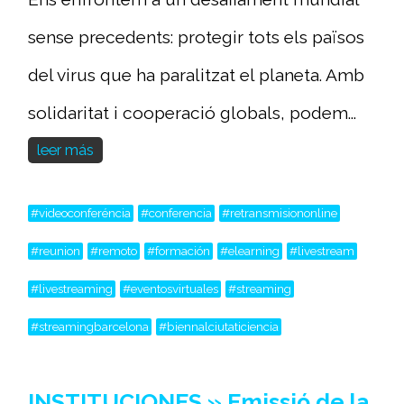
sense precedents: protegir tots els països
del virus que ha paralitzat el planeta. Amb
solidaritat i cooperació globals, podem...
leer más
#videoconferéncia
#conferencia
#retransmisiononline
#reunion
#remoto
#formación
#elearning
#livestream
#livestreaming
#eventosvirtuales
#streaming
#streamingbarcelona
#biennalciutaticiencia
INSTITUCIONES » Emissió de la