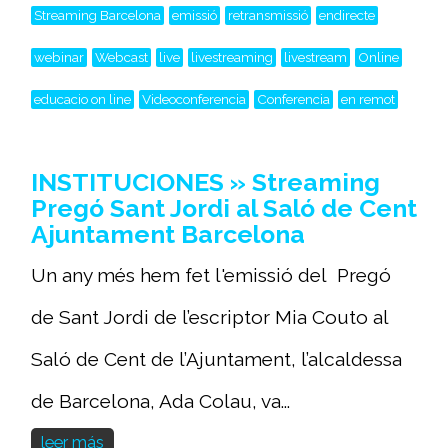
Streaming Barcelona
emissió
retransmissió
endirecte
webinar
Webcast
live
livestreaming
livestream
Online
educacio on line
Videoconferencia
Conferencia
en remot
INSTITUCIONES » Streaming
Pregó Sant Jordi al Saló de Cent
Ajuntament Barcelona
Un any més hem fet l'emissió del Pregó
de Sant Jordi de l’escriptor Mia Couto al
Saló de Cent de l’Ajuntament, l’alcaldessa
de Barcelona, Ada Colau, va...
leer más