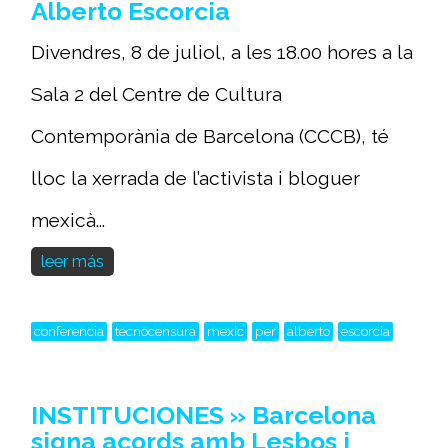
Alberto Escorcia
Divendres, 8 de juliol, a les 18.00 hores a la
Sala 2 del Centre de Cultura
Contemporània de Barcelona (CCCB), té
lloc la xerrada de l’activista i bloguer
mexicà...
leer más
conferencia
tecnocensura
mexic
per
alberto
escorcia
INSTITUCIONES » Barcelona
signa acords amb Lesbos i