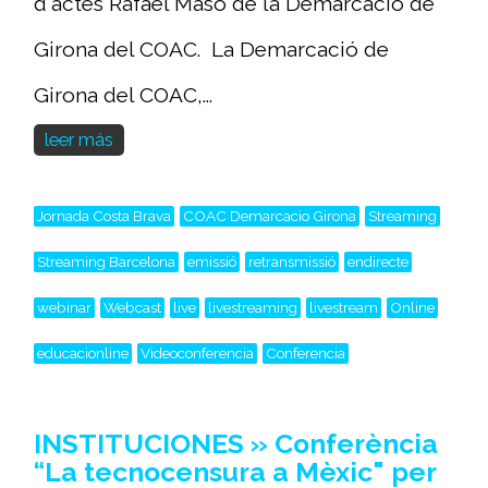
d'actes Rafael Masó de la Demarcació de
Girona del COAC. La Demarcació de
Girona del COAC,...
leer más
Jornada Costa Brava
COAC Demarcacio Girona
Streaming
Streaming Barcelona
emissió
retransmissió
endirecte
webinar
Webcast
live
livestreaming
livestream
Online
educacionline
Videoconferencia
Conferencia
INSTITUCIONES » Conferència
“La tecnocensura a Mèxic" per