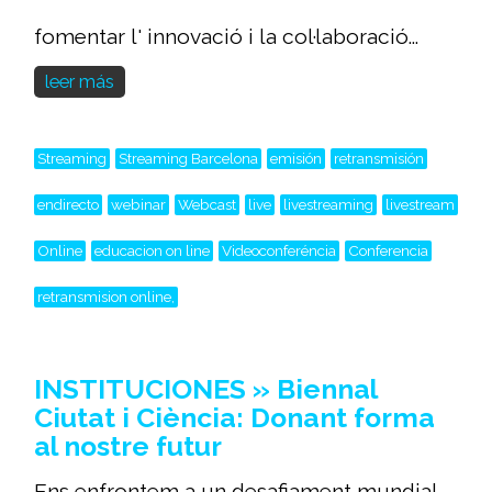
fomentar l' innovació i la col·laboració...
leer más
Streaming
Streaming Barcelona
emisión
retransmisión
endirecto
webinar
Webcast
live
livestreaming
livestream
Online
educacion on line
Videoconferéncia
Conferencia
retransmision online,
INSTITUCIONES » Biennal
Ciutat i Ciència: Donant forma
al nostre futur
Ens enfrontem a un desafiament mundial