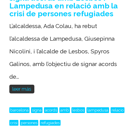
Lampedusa en relació amb la
crisi de persones refugiades
L’alcaldessa, Ada Colau, ha rebut
l’alcaldessa de Lampedusa, Giusepinna
Nicolini, i l’alcalde de Lesbos, Spyros
Galinos, amb l’objectiu de signar acords
de...
leer más
barcelona
signa
acords
amb
lesbos
lampedusa
relacio
crisi
persones
refugiades