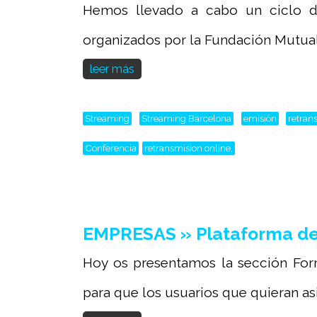
Hemos llevado a cabo un ciclo de
organizados por la Fundación Mutual 
leer más
Streaming
Streaming Barcelona
emisión
retran
Conferencia
retransmision online,
EMPRESAS » Plataforma de 
Hoy os presentamos la sección For
para que los usuarios que quieran asist