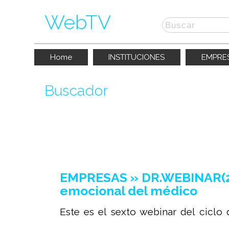
WebTV
Home
INSTITUCIONES
EMPRE
Buscador
La búsqueda por "
seccion
" ha produci
EMPRESAS » DR.WEBINAR(202
emocional del médico
Este es el sexto webinar del ciclo 