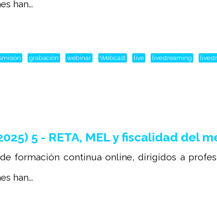
s han...
smisión
grabación
webinar
Webcast
live
livestreaming
lives
5) 5 - RETA, MEL y fiscalidad del 
 de formación continua online, dirigidos a profe
s han...