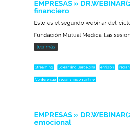
EMPRESAS » DR.WEBINAR(2025
financiero
Este es el segundo webinar del cicl
Fundación Mutual Médica. Las sesione
leer más
Streaming
Streaming Barcelona
emisión
retra
Conferencia
retransmision online,
EMPRESAS » DR.WEBINAR(2025
emocional