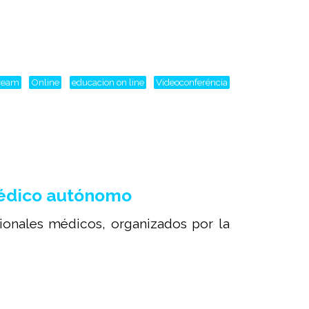
tream
Online
educacion on line
Videoconferéncia
médico autónomo
sionales médicos, organizados por la