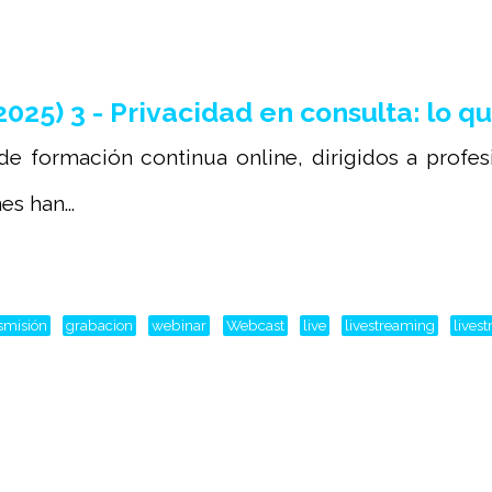
5) 3 - Privacidad en consulta: lo qu
 de formación continua online, dirigidos a profe
s han...
smisión
grabacion
webinar
Webcast
live
livestreaming
lives