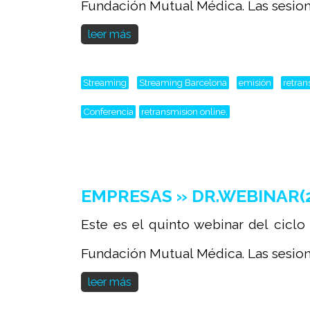
Fundación Mutual Médica. Las sesione
leer más
Streaming
Streaming Barcelona
emisión
retran
Conferencia
retransmision online,
EMPRESAS » DR.WEBINAR(202
Este es el quinto webinar del ciclo
Fundación Mutual Médica. Las sesione
leer más