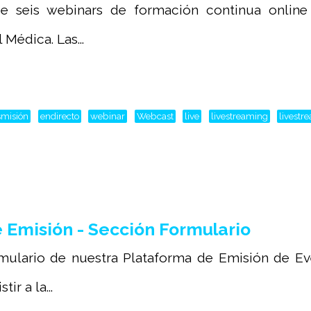
 seis webinars de formación continua online d
Médica. Las...
smisión
endirecto
webinar
Webcast
live
livestreaming
livestr
Emisión - Sección Formulario
mulario de nuestra Plataforma de Emisión de Ev
ir a la...