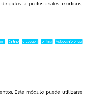
irigidos a profesionales médicos,
eam
Online
grabacion
on line
Videoconferéncia
entos. Este módulo puede utilizarse