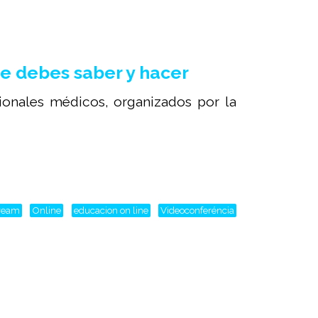
e debes saber y hacer
sionales médicos, organizados por la
tream
Online
educacion on line
Videoconferéncia