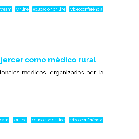
stream
Online
educacion on line
Videoconferéncia
 ejercer como médico rural
sionales médicos, organizados por la
tream
Online
educacion on line
Videoconferéncia