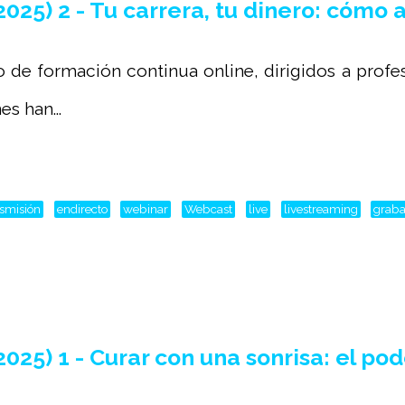
) 2 - Tu carrera, tu dinero: cómo a
o de formación continua online, dirigidos a profe
s han...
nsmisión
endirecto
webinar
Webcast
live
livestreaming
graba
) 1 - Curar con una sonrisa: el pode