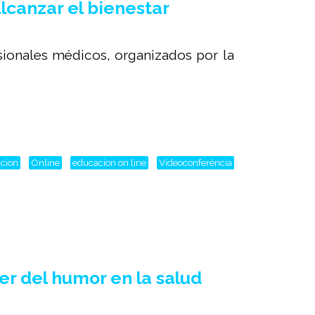
lcanzar el bienestar
sionales médicos, organizados por la
cion
Online
educacion on line
Videoconferéncia
r del humor en la salud