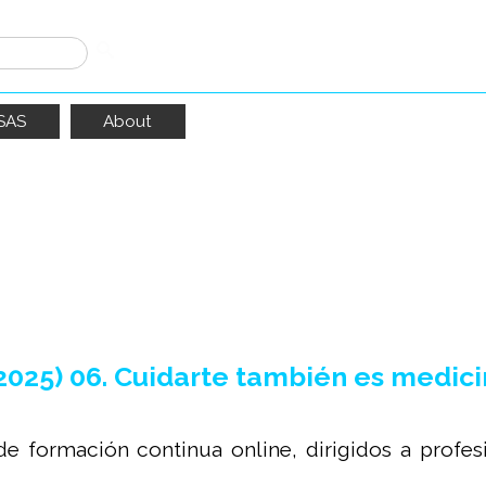
SAS
About
do
14
resultados
5) 06. Cuidarte también es medicin
de formación continua online, dirigidos a profe