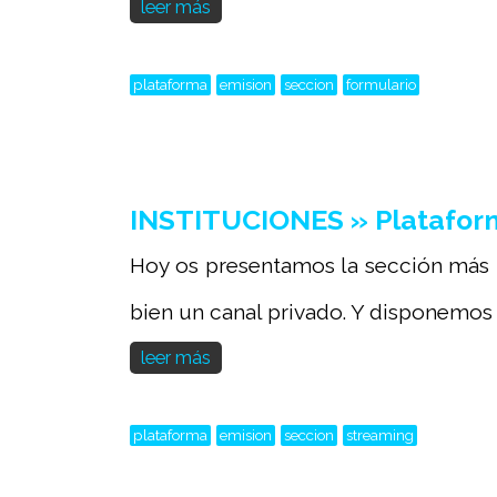
leer más
plataforma
emision
seccion
formulario
INSTITUCIONES » Plataform
Hoy os presentamos la sección más i
bien un canal privado. Y disponemos d
leer más
plataforma
emision
seccion
streaming