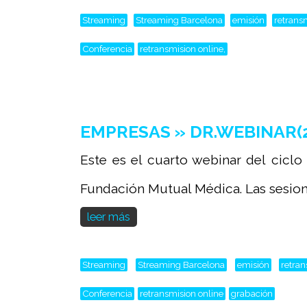
Streaming
Streaming Barcelona
emisión
retrans
Conferencia
retransmision online,
EMPRESAS » DR.WEBINAR(2025
Este es el cuarto webinar del ciclo
Fundación Mutual Médica. Las sesione
leer más
Streaming
Streaming Barcelona
emisión
retra
Conferencia
retransmision online
grabación