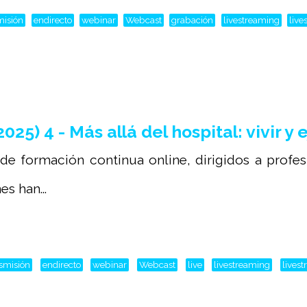
misión
endirecto
webinar
Webcast
grabación
livestreaming
live
) 4 - Más allá del hospital: vivir y
 de formación continua online, dirigidos a profe
s han...
nsmisión
endirecto
webinar
Webcast
live
livestreaming
lives