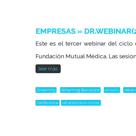
EMPRESAS » DR.WEBINAR(202
Este es el tercer webinar del ciclo
Fundación Mutual Médica. Las sesione
leer más
Streaming
Streaming Barcelona
emisión
retran
Conferencia
retransmision online,