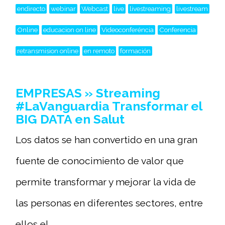
endirecto
webinar
Webcast
live
livestreaming
livestream
Online
educacion on line
Videoconferéncia
Conferencia
retransmision online
en remoto
formación
EMPRESAS » Streaming
#LaVanguardia Transformar el
BIG DATA en Salut
Los datos se han convertido en una gran
fuente de conocimiento de valor que
permite transformar y mejorar la vida de
las personas en diferentes sectores, entre
ellos el...