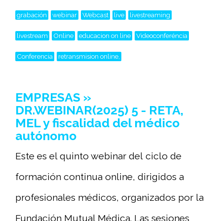
grabación
webinar
Webcast
live
livestreaming
livestream
Online
educacion on line
Videoconferéncia
Conferencia
retransmision online,
EMPRESAS »
DR.WEBINAR(2025) 5 - RETA,
MEL y fiscalidad del médico
autónomo
Este es el quinto webinar del ciclo de
formación continua online, dirigidos a
profesionales médicos, organizados por la
Fundación Mutual Médica. Las sesiones