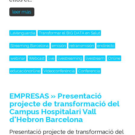
leer más
LaVanguardia
Transformar el BIG DATA en Salut
Streaming Barcelona
emisión
retransmisión
endirecto
webinar
Webcast
live
livestreaming
livestream
Online
educaciónonline
Videoconferéncia
Conferencia
EMPRESAS » Presentació
projecte de transformació del
Campus Hospitalari Vall
d'Hebron Barcelona
Presentació projecte de transformació del