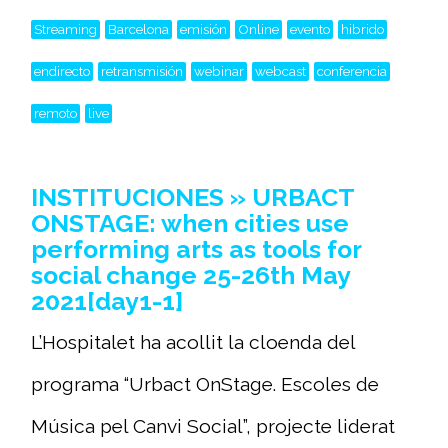
Streaming
Barcelona
emisión
Online
evento
hibrido
endirecto
retransmisión
webinar
webcast
conferencia
remoto
live
INSTITUCIONES » URBACT
ONSTAGE: when cities use
performing arts as tools for
social change 25-26th May
2021[day1-1]
L’Hospitalet ha acollit la cloenda del
programa “Urbact OnStage. Escoles de
Música pel Canvi Social”, projecte liderat