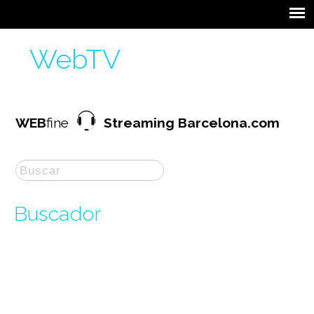
WebTV
WEB
fine
Streaming Barcelona.com
Buscador
La búsqueda por "
continua
" ha producido
14
resultados