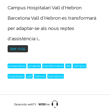
Campus Hospitalari Vall d'Hebron
Barcelona Vall d'Hebron es transformarà
per adaptar-se als nous reptes
d'assistència i...
leer más
presentacio
projecte
transformacio
del
campus
hospitalari
vall
hebron
barcelona
Desarrollo webTV:
WEB
fine