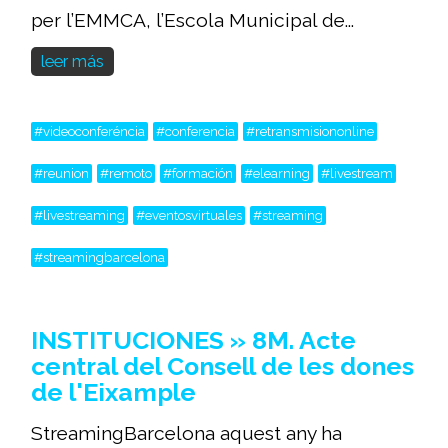
per l’EMMCA, l’Escola Municipal de...
leer más
#videoconferéncia
#conferencia
#retransmisiononline
#reunion
#remoto
#formación
#elearning
#livestream
#livestreaming
#eventosvirtuales
#streaming
#streamingbarcelona
INSTITUCIONES » 8M. Acte
central del Consell de les dones
de l'Eixample
StreamingBarcelona aquest any ha