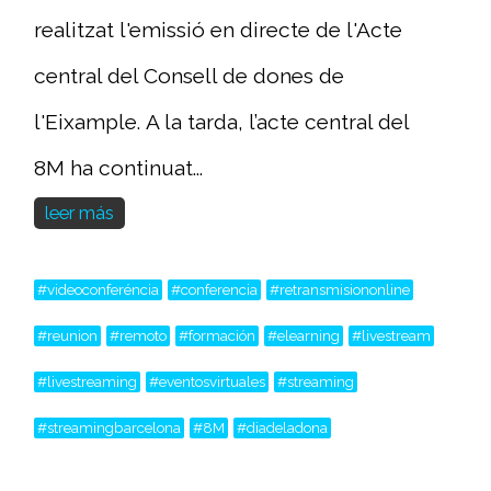
realitzat l'emissió en directe de l'Acte
central del Consell de dones de
l'Eixample. A la tarda, l’acte central del
8M ha continuat...
leer más
#videoconferéncia
#conferencia
#retransmisiononline
#reunion
#remoto
#formación
#elearning
#livestream
#livestreaming
#eventosvirtuales
#streaming
#streamingbarcelona
#8M
#diadeladona