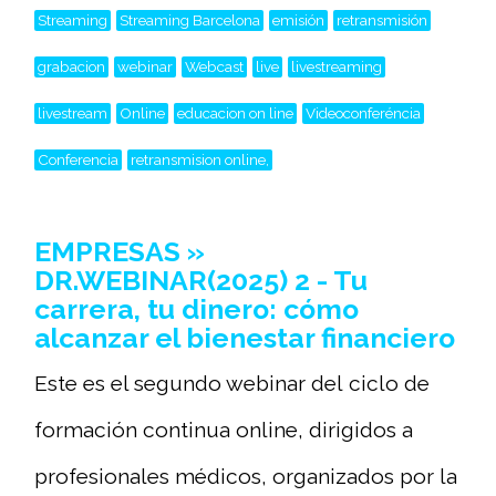
Streaming
Streaming Barcelona
emisión
retransmisión
grabacion
webinar
Webcast
live
livestreaming
livestream
Online
educacion on line
Videoconferéncia
Conferencia
retransmision online,
EMPRESAS »
DR.WEBINAR(2025) 2 - Tu
carrera, tu dinero: cómo
alcanzar el bienestar financiero
Este es el segundo webinar del ciclo de
formación continua online, dirigidos a
profesionales médicos, organizados por la