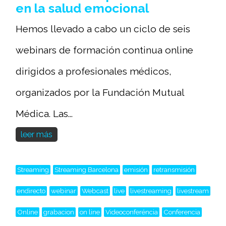
en la salud emocional
Hemos llevado a cabo un ciclo de seis
webinars de formación continua online
dirigidos a profesionales médicos,
organizados por la Fundación Mutual
Médica. Las...
leer más
Streaming
Streaming Barcelona
emisión
retransmisión
endirecto
webinar
Webcast
live
livestreaming
livestream
Online
grabacion
on line
Videoconferéncia
Conferencia