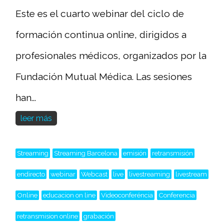
Este es el cuarto webinar del ciclo de
formación continua online, dirigidos a
profesionales médicos, organizados por la
Fundación Mutual Médica. Las sesiones
han...
leer más
Streaming
Streaming Barcelona
emisión
retransmisión
endirecto
webinar
Webcast
live
livestreaming
livestream
Online
educacion on line
Videoconferéncia
Conferencia
retransmision online
grabación