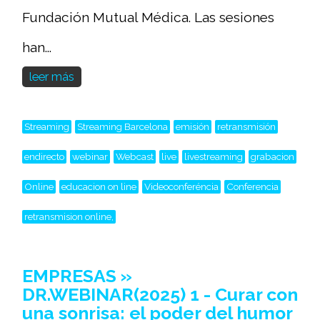
Fundación Mutual Médica. Las sesiones
han...
leer más
Streaming
Streaming Barcelona
emisión
retransmisión
endirecto
webinar
Webcast
live
livestreaming
grabacion
Online
educacion on line
Videoconferéncia
Conferencia
retransmision online,
EMPRESAS »
DR.WEBINAR(2025) 1 - Curar con
una sonrisa: el poder del humor