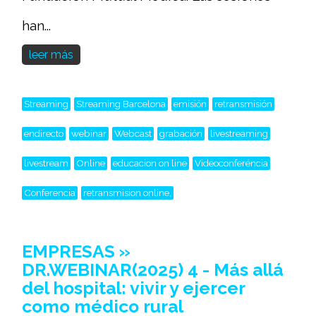
han...
leer más
Streaming
Streaming Barcelona
emisión
retransmisión
endirecto
webinar
Webcast
grabación
livestreaming
livestream
Online
educacion on line
Videoconferéncia
Conferencia
retransmision online,
EMPRESAS »
DR.WEBINAR(2025) 4 - Más allá
del hospital: vivir y ejercer
como médico rural