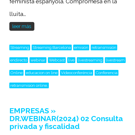
feminista espanyola. Compromesa en la
lluita...
leer más
Streaming
Streaming Barcelona
emisión
retransmisión
endirecto
webinar
Webcast
live
livestreaming
livestream
Online
educacion on line
Videoconferéncia
Conferencia
retransmision online,
EMPRESAS »
DR.WEBINAR(2024) 02 Consulta
privada y fiscalidad