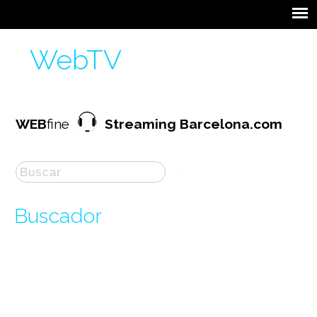
WebTV
WEB
fine
Streaming Barcelona.com
Buscador
La búsqueda por "
formacion
" ha producido
260
resultados