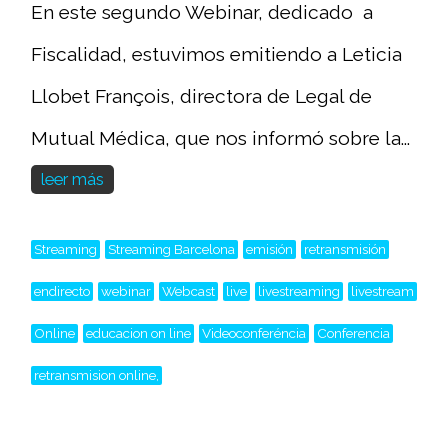
En este segundo Webinar, dedicado a
Fiscalidad, estuvimos emitiendo a Leticia
Llobet François, directora de Legal de
Mutual Médica, que nos informó sobre la...
leer más
Streaming
Streaming Barcelona
emisión
retransmisión
endirecto
webinar
Webcast
live
livestreaming
livestream
Online
educacion on line
Videoconferéncia
Conferencia
retransmision online,