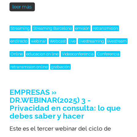
leer más
Streaming
Streaming Barcelona
emisión
retransmisión
endirecto
webinar
Webcast
live
livestreaming
livestream
Online
educacion on line
Videoconferéncia
Conferencia
retransmision online
grabación
EMPRESAS »
DR.WEBINAR(2025) 3 -
Privacidad en consulta: lo que
debes saber y hacer
Este es el tercer webinar del ciclo de