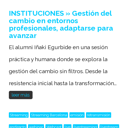
INSTITUCIONES » Gestión del
cambio en entornos
profesionales, adaptarse para
avanzar
El alumni Iñaki Egurbide en una sesión
práctica y humana donde se explora la
gestión del cambio sin filtros. Desde la
resistencia inicial hasta la transformación...
leer más
Streaming
Streaming Barcelona
emisión
retransmisión
endirecto
webinar
Webcast
live
livestreaming
livestream