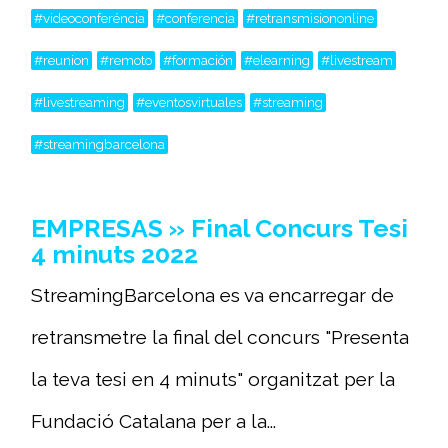
#videoconferéncia
#conferencia
#retransmisiononline
#reunion
#remoto
#formación
#elearning
#livestream
#livestreaming
#eventosvirtuales
#streaming
#streamingbarcelona
EMPRESAS » Final Concurs Tesi
4 minuts 2022
StreamingBarcelona es va encarregar de
retransmetre la final del concurs "Presenta
la teva tesi en 4 minuts" organitzat per la
Fundació Catalana per a la...