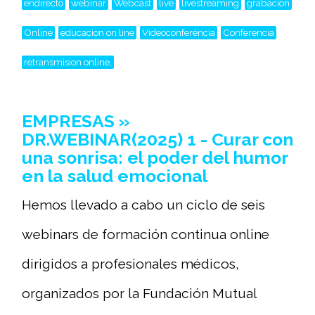
endirecto
webinar
Webcast
live
livestreaming
grabacion
Online
educacion on line
Videoconferéncia
Conferencia
retransmision online,
EMPRESAS »
DR.WEBINAR(2025) 1 - Curar con
una sonrisa: el poder del humor
en la salud emocional
Hemos llevado a cabo un ciclo de seis
webinars de formación continua online
dirigidos a profesionales médicos,
organizados por la Fundación Mutual