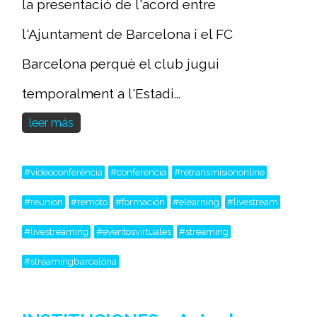
la presentació de l'acord entre
l'Ajuntament de Barcelona i el FC
Barcelona perquè el club jugui
temporalment a l'Estadi...
leer más
#videoconferéncia
#conferencia
#retransmisiononline
#reunion
#remoto
#formación
#elearning
#livestream
#livestreaming
#eventosvirtuales
#streaming
#streamingbarcelona