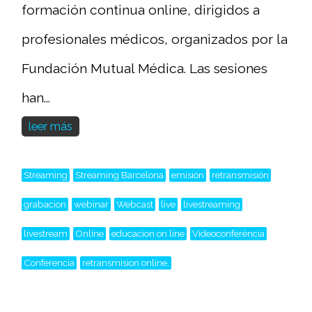
formación continua online, dirigidos a
profesionales médicos, organizados por la
Fundación Mutual Médica. Las sesiones
han...
leer más
Streaming
Streaming Barcelona
emisión
retransmisión
grabacion
webinar
Webcast
live
livestreaming
livestream
Online
educacion on line
Videoconferéncia
Conferencia
retransmision online,