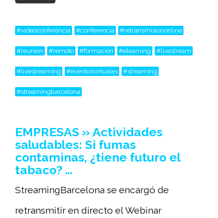
#videoconferéncia
#conferencia
#retransmisiononline
#reunion
#remoto
#formación
#elearning
#livestream
#livestreaming
#eventosvirtuales
#streaming
#streamingbarcelona
EMPRESAS » Actividades
saludables: Si fumas
contaminas, ¿tiene futuro el
tabaco? …
StreamingBarcelona se encargó de
retransmitir en directo el Webinar