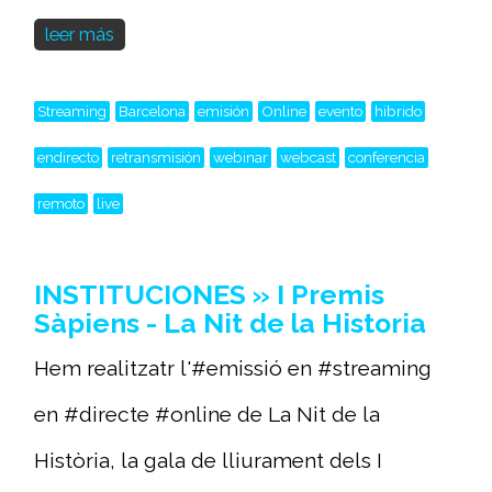
leer más
Streaming
Barcelona
emisión
Online
evento
hibrido
endirecto
retransmisión
webinar
webcast
conferencia
remoto
live
INSTITUCIONES » I Premis
Sàpiens - La Nit de la Historia
Hem realitzatr l'#emissió en #streaming
en #directe #online de La Nit de la
Història, la gala de lliurament dels I