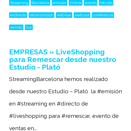
Streaming
Barcelona
emisión
Online
evento
hibrido
endirecto
retransmisión
webinar
webcast
conferencia
remoto
live
EMPRESAS » LiveShopping
para Remescar desde nuestro
Estudio - Plató
StreamingBarcelona hemos realizado
desde nuestro Estudio – Plató la #emisión
en #streaming en #directo de
#liveshopping para #remescar, evento de
ventas en...