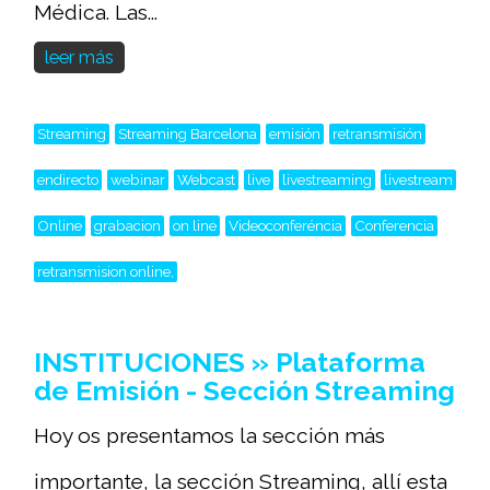
Médica. Las...
leer más
Streaming
Streaming Barcelona
emisión
retransmisión
endirecto
webinar
Webcast
live
livestreaming
livestream
Online
grabacion
on line
Videoconferéncia
Conferencia
retransmision online,
INSTITUCIONES » Plataforma
de Emisión - Sección Streaming
Hoy os presentamos la sección más
importante, la sección Streaming, allí esta