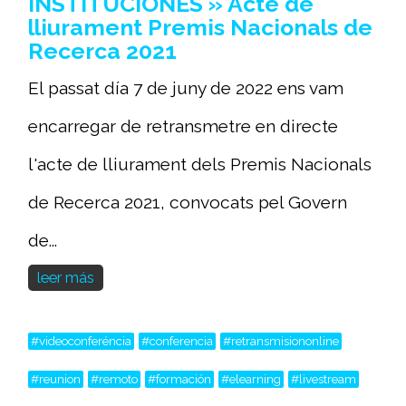
INSTITUCIONES » Acte de
lliurament Premis Nacionals de
Recerca 2021
El passat día 7 de juny de 2022 ens vam
encarregar de retransmetre en directe
l'acte de lliurament dels Premis Nacionals
de Recerca 2021, convocats pel Govern
de...
leer más
#videoconferéncia
#conferencia
#retransmisiononline
#reunion
#remoto
#formación
#elearning
#livestream