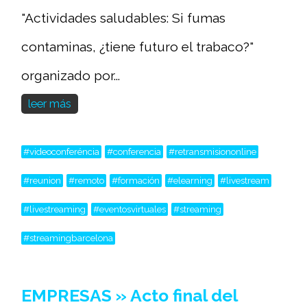
"Actividades saludables: Si fumas
contaminas, ¿tiene futuro el trabaco?"
organizado por...
leer más
#videoconferéncia
#conferencia
#retransmisiononline
#reunion
#remoto
#formación
#elearning
#livestream
#livestreaming
#eventosvirtuales
#streaming
#streamingbarcelona
EMPRESAS » Acto final del