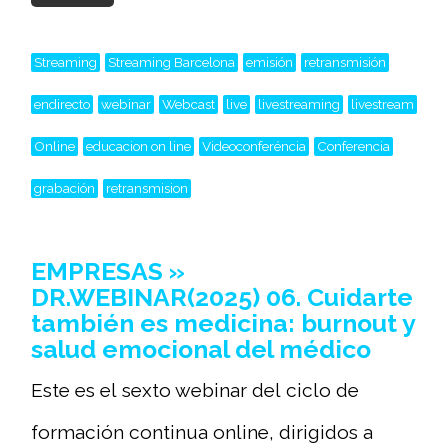
Streaming
Streaming Barcelona
emisión
retransmisión
endirecto
webinar
Webcast
live
livestreaming
livestream
Online
educacion on line
Videoconferéncia
Conferencia
grabación
retransmision
EMPRESAS »
DR.WEBINAR(2025) 06. Cuidarte
también es medicina: burnout y
salud emocional del médico
Este es el sexto webinar del ciclo de
formación continua online, dirigidos a