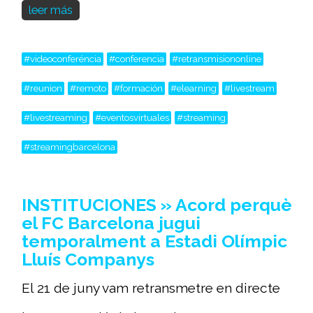
leer más
#videoconferéncia
#conferencia
#retransmisiononline
#reunion
#remoto
#formación
#elearning
#livestream
#livestreaming
#eventosvirtuales
#streaming
#streamingbarcelona
INSTITUCIONES » Acord perquè
el FC Barcelona jugui
temporalment a Estadi Olímpic
Lluís Companys
El 21 de juny vam retransmetre en directe