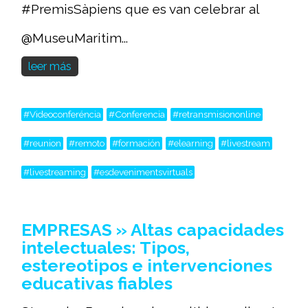
#PremisSàpiens que es van celebrar al
@MuseuMaritim...
leer más
#Videoconferéncia
#Conferencia
#retransmisiononline
#reunion
#remoto
#formación
#elearning
#livestream
#livestreaming
#esdevenimentsvirtuals
EMPRESAS » Altas capacidades
intelectuales: Tipos,
estereotipos e intervenciones
educativas fiables