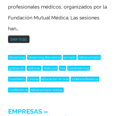
profesionales médicos, organizados por la
Fundación Mutual Médica. Las sesiones
han...
leer más
Streaming
Streaming Barcelona
emisión
retransmisión
grabación
webinar
Webcast
live
livestreaming
livestream
Online
educacion on line
Videoconferéncia
Conferencia
retransmision online,
EMPRESAS »