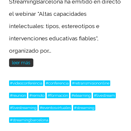
StreamingBarcelona ha emitido en directo
el webinar "Altas capacidades
intelectuales: tipos, estereotipos e
intervenciones educativas fiables",
organizado por...
leer más
#videoconferéncia
#conferencia
#retransmisiononline
#reunion
#remoto
#formación
#elearning
#livestream
#livestreaming
#eventosvirtuales
#streaming
#streamingbarcelona