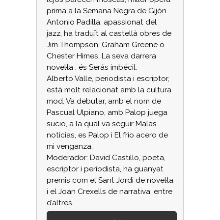
prima a la Semana Negra de Gijón.
Antonio Padilla, apassionat del
jazz, ha traduït al castellà obres de
Jim Thompson, Graham Greene o
Chester Himes. La seva darrera
novel·la : és Serás imbécil.
Alberto Valle, periodista i escriptor,
està molt relacionat amb la cultura
mod. Va debutar, amb el nom de
Pascual Ulpiano, amb Palop juega
sucio, a la qual va seguir Malas
noticias, es Palop i El frío acero de
mi venganza.
Moderador: David Castillo, poeta,
escriptor i periodista, ha guanyat
premis com el Sant Jordi de novel·la
i el Joan Crexells de narrativa, entre
d’altres.