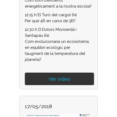
Com som d'eficients
energèticament a la nostra escola?
12:15 h El Turó del cargol 6è
Per què 4R en canvi de 3R?
12:30 h D.Dolors Monserdà i
Santapau 6è
Com evolucionaria un ecosistema
en equilibri ecològic per
l’augment de la temperatura del
planeta?
Ver vídeo
17/05/2018