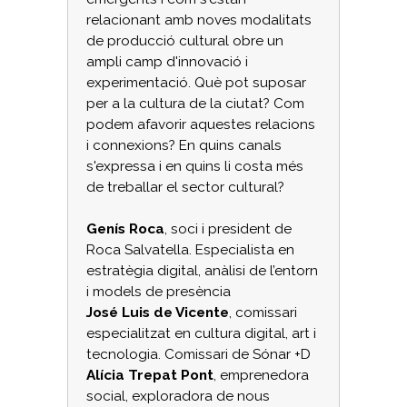
relacionant amb noves modalitats
de producció cultural obre un
ampli camp d'innovació i
experimentació. Què pot suposar
per a la cultura de la ciutat? Com
podem afavorir aquestes relacions
i connexions? En quins canals
s'expressa i en quins li costa més
de treballar el sector cultural?
Genís Roca
, soci i president de
Roca Salvatella. Especialista en
estratègia digital, anàlisi de l’entorn
i models de presència
José Luis de Vicente
, comissari
especialitzat en cultura digital, art i
tecnologia. Comissari de Sónar +D
Alícia Trepat Pont
, emprenedora
social, exploradora de nous