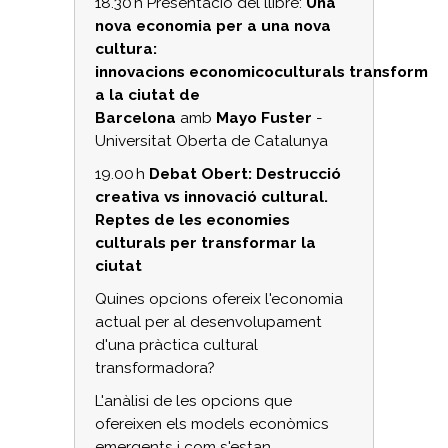
18.30 h Presentació del llibre:
Una
nova economia per a una nova
cultura:
innovacions
economicoculturals
transformad
a la ciutat de
Barcelona
amb
Mayo
Fuster
-
Universitat Oberta de Catalunya
19.00 h
Debat Obert: Destrucció
creativa v
s
innovació cultural.
Reptes de les economies
culturals per transformar la
ciutat
Quines opcions ofereix l'economia
actual per al desenvolupament
d'una pràctica cultural
transformadora?
L'anàlisi de les opcions que
ofereixen els models econòmics
emergents i com s'estan