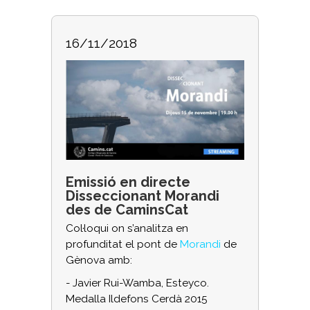
16/11/2018
Emissió en directe
Disseccionant Morandi
des de CaminsCat
Col·loqui on s’analitza en
profunditat el pont de
Morandi
de
Gènova amb:
- Javier Rui-Wamba, Esteyco.
Medalla Ildefons Cerdà 2015