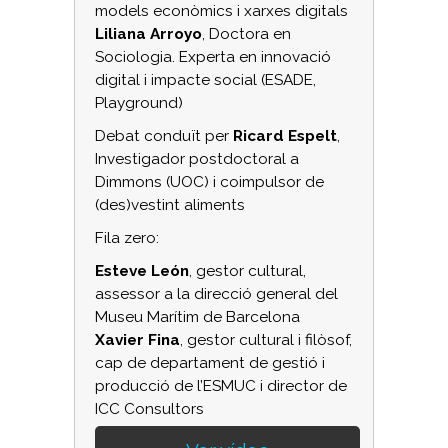
models econòmics i xarxes digitals
Liliana Arroyo
, Doctora en
Sociologia. Experta en innovació
digital i impacte social (ESADE,
Playground)
Debat conduït per
Ricard Espelt
,
Investigador postdoctoral a
Dimmons (UOC) i coimpulsor de
(des)vestint aliments
Fila zero:
Esteve León
, gestor cultural,
assessor a la direcció general del
Museu Marítim de Barcelona
Xavier Fina
, gestor cultural i filòsof,
cap de departament de gestió i
producció de l’ESMUC i director de
ICC Consultors