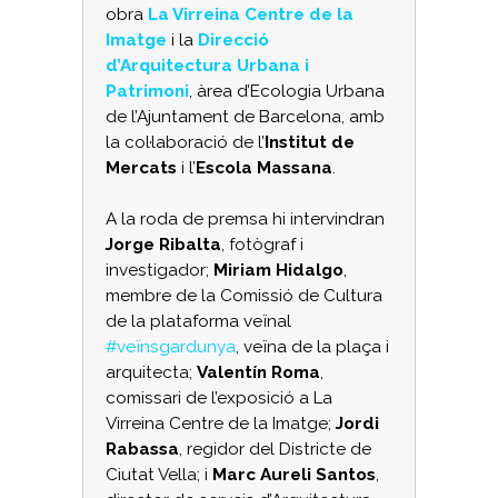
obra
La Virreina Centre de la
Imatge
i la
Direcció
d’Arquitectura Urbana i
Patrimoni
, àrea d’Ecologia Urbana
de l’Ajuntament de Barcelona, amb
la col·laboració de l’
Institut de
Mercats
i l’
Escola Massana
.
A la roda de premsa hi intervindran
Jorge Ribalta
, fotògraf i
investigador;
Miriam Hidalgo
,
membre de la Comissió de Cultura
de la plataforma veïnal
#veïnsgardunya
, veïna de la plaça i
arquitecta;
Valentín Roma
,
comissari de l’exposició a La
Virreina Centre de la Imatge;
Jordi
Rabassa
, regidor del Districte de
Ciutat Vella; i
Marc Aureli Santos
,