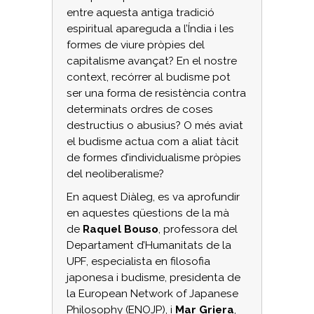
entre aquesta antiga tradició
espiritual apareguda a l’Índia i les
formes de viure pròpies del
capitalisme avançat? En el nostre
context, recórrer al budisme pot
ser una forma de resistència contra
determinats ordres de coses
destructius o abusius? O més aviat
el budisme actua com a aliat tàcit
de formes d’individualisme pròpies
del neoliberalisme?
En aquest Diàleg, es va aprofundir
en aquestes qüestions de la mà
de
Raquel Bouso
, professora del
Departament d’Humanitats de la
UPF, especialista en filosofia
japonesa i budisme, presidenta de
la European Network of Japanese
Philosophy (ENOJP), i
Mar Griera
,