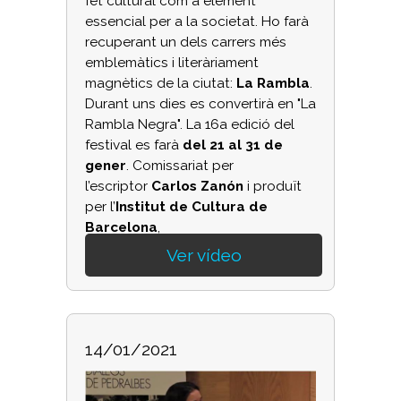
fet cultural com a element
essencial per a la societat. Ho farà
recuperant un dels carrers més
emblemàtics i literàriament
magnètics de la ciutat:
La Rambla
.
Durant uns dies es convertirà en "La
Rambla Negra". La 16a edició del
festival es farà
del 21 al 31 de
gener
. Comissariat per
l’escriptor
Carlos Zanón
i produït
per l’
Institut de Cultura de
Barcelona
,
Ver vídeo
14/01/2021