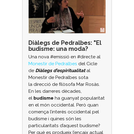
Diàlegs de Pedralbes: "El
budisme: una moda?
Una nova #emissió en #directe al
Monestir de Pedralbes
del Cicle
de
Diàlegs d’espiritualitat
al
Monestir de Pedralbes sota
la direcció de filòsofa Mar Rosàs.
En les darreres dècades,
el
budisme
ha guanyat popularitat
en el món occidental. Però quan
comença l’interès occidental pel
budisme i quines són les
particularitats d’aquest budisme?
Per què es produeix l’encaix actual