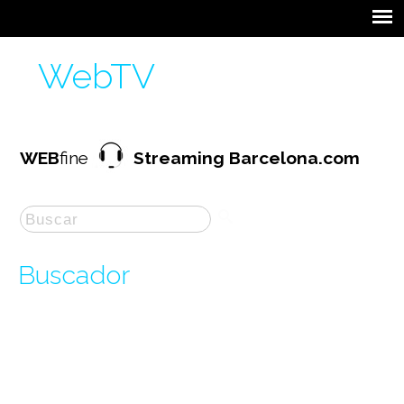
WebTV
WEB
fine
Streaming Barcelona.com
Buscador
La búsqueda por "
nos
" ha producido
122
resultados