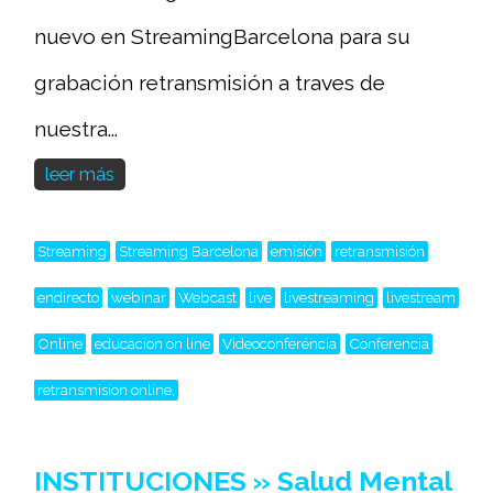
nuevo en StreamingBarcelona para su
grabación retransmisión a traves de
nuestra...
leer más
Streaming
Streaming Barcelona
emisión
retransmisión
endirecto
webinar
Webcast
live
livestreaming
livestream
Online
educacion on line
Videoconferéncia
Conferencia
retransmision online,
INSTITUCIONES » Salud Mental