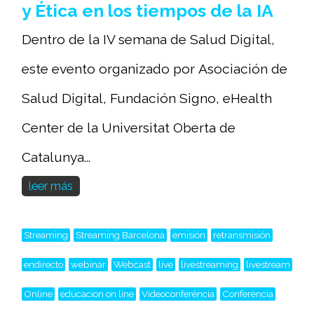
y Ética en los tiempos de la IA
Dentro de la IV semana de Salud Digital,
este evento organizado por Asociación de
Salud Digital, Fundación Signo, eHealth
Center de la Universitat Oberta de
Catalunya...
leer más
Streaming
Streaming Barcelona
emisión
retransmisión
endirecto
webinar
Webcast
live
livestreaming
livestream
Online
educacion on line
Videoconferéncia
Conferencia