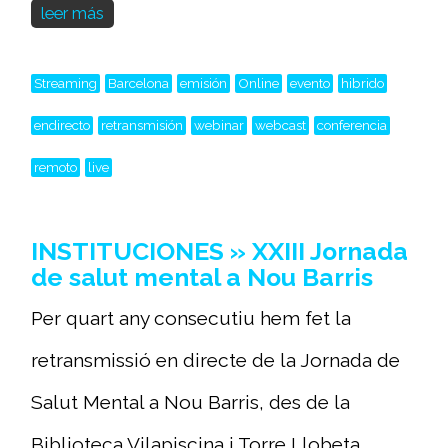
leer más
Streaming
Barcelona
emisión
Online
evento
hibrido
endirecto
retransmisión
webinar
webcast
conferencia
remoto
live
INSTITUCIONES » XXIII Jornada
de salut mental a Nou Barris
Per quart any consecutiu hem fet la
retransmissió en directe de la Jornada de
Salut Mental a Nou Barris, des de la
Biblioteca Vilapiscina i Torre Llobeta.