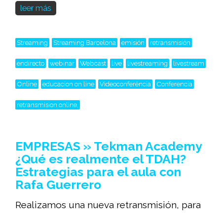
leer más
Streaming
Streaming Barcelona
emisión
retransmisión
endirecto
webinar
Webcast
live
livestreaming
livestream
Online
educacion on line
Videoconferéncia
Conferencia
retransmision online,
EMPRESAS » Tekman Academy
¿Qué es realmente el TDAH?
Estrategias para el aula con
Rafa Guerrero
Realizamos una nueva retransmisión, para