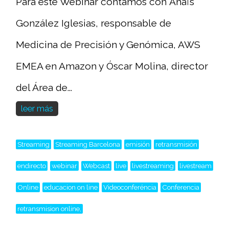
Para este Webinar contamos con Anaïs
González Iglesias, responsable de
Medicina de Precisión y Genómica, AWS
EMEA en Amazon y Óscar Molina, director
del Área de...
leer más
Streaming
Streaming Barcelona
emisión
retransmisión
endirecto
webinar
Webcast
live
livestreaming
livestream
Online
educacion on line
Videoconferéncia
Conferencia
retransmision online,