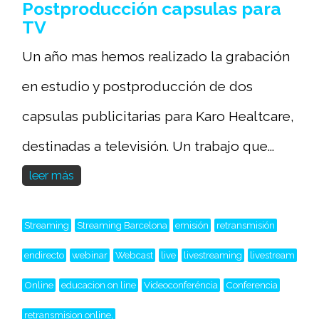
Postproducción capsulas para
TV
Un año mas hemos realizado la grabación
en estudio y postproducción de dos
capsulas publicitarias para Karo Healtcare,
destinadas a televisión. Un trabajo que...
leer más
Streaming
Streaming Barcelona
emisión
retransmisión
endirecto
webinar
Webcast
live
livestreaming
livestream
Online
educacion on line
Videoconferéncia
Conferencia
retransmision online,