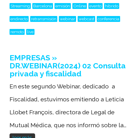
Streaming
Barcelona
emisión
Online
evento
hibrido
endirecto
retransmisión
webinar
webcast
conferencia
remoto
live
EMPRESAS »
DR.WEBINAR(2024) 02 Consulta
privada y fiscalidad
En este segundo Webinar, dedicado a
Fiscalidad, estuvimos emitiendo a Leticia
Llobet François, directora de Legal de
Mutual Médica, que nos informó sobre la...
leer más