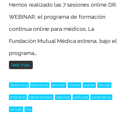
Hemos realizado las 7 sesiones online DR.
WEBINAR, el programa de formación
continua online para médicos. La
Fundación Mutual Médica estrena, bajo el
programa...
leer más
Streaming
Barcelona
emisión
Online
evento
hibrido
endirecto
retransmisión
webinar
webcast
conferencia
remoto
live