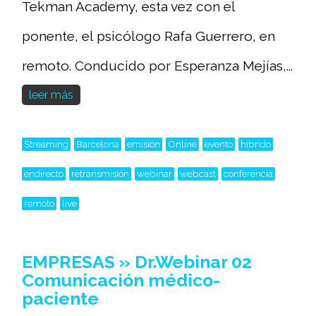
Tekman Academy, esta vez con el
ponente, el psicólogo Rafa Guerrero, en
remoto. Conducido por Esperanza Mejías,...
leer más
Streaming
Barcelona
emisión
Online
evento
hibrido
endirecto
retransmisión
webinar
webcast
conferencia
remoto
live
EMPRESAS » Dr.Webinar 02
Comunicación médico-
paciente