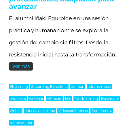
avanzar
El alumni Iñaki Egurbide en una sesión
práctica y humana donde se explora la
gestión del cambio sin filtros. Desde la
resistencia inicial hasta la transformación...
leer más
Streaming
Streaming Barcelona
emisión
retransmisión
endirecto
webinar
Webcast
live
livestreaming
livestream
Online
educacion on line
Videoconferéncia
Conferencia
retransmision