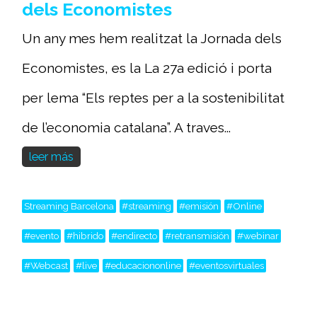
dels Economistes
Un any mes hem realitzat la Jornada dels
Economistes, es la La 27a edició i porta
per lema “Els reptes per a la sostenibilitat
de l’economia catalana”. A traves...
leer más
Streaming Barcelona
#streaming
#emisión
#Online
#evento
#hibrido
#endirecto
#retransmisión
#webinar
#Webcast
#live
#educaciononline
#eventosvirtuales