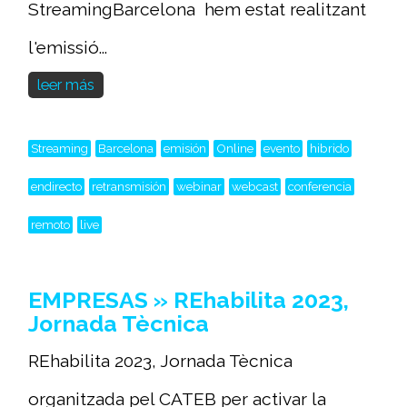
StreamingBarcelona hem estat realitzant
l'emissió...
leer más
Streaming
Barcelona
emisión
Online
evento
hibrido
endirecto
retransmisión
webinar
webcast
conferencia
remoto
live
EMPRESAS » REhabilita 2023,
Jornada Tècnica
REhabilita 2023, Jornada Tècnica
organitzada pel CATEB per activar la