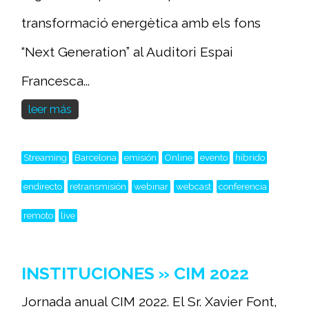
transformació energètica amb els fons
“Next Generation” al Auditori Espai
Francesca...
leer más
Streaming
Barcelona
emisión
Online
evento
hibrido
endirecto
retransmisión
webinar
webcast
conferencia
remoto
live
INSTITUCIONES » CIM 2022
Jornada anual CIM 2022. El Sr. Xavier Font,