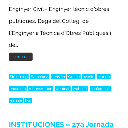
Enginyer Civil - Enginyer tècnic d'obres
públiques, Degà del Col·legi de
l'Enginyeria Tècnica d'Obres Públiques i
de...
leer más
Streaming
Barcelona
emisión
Online
evento
hibrido
endirecto
retransmisión
webinar
webcast
conferencia
remoto
live
INSTITUCIONES » 27a Jornada