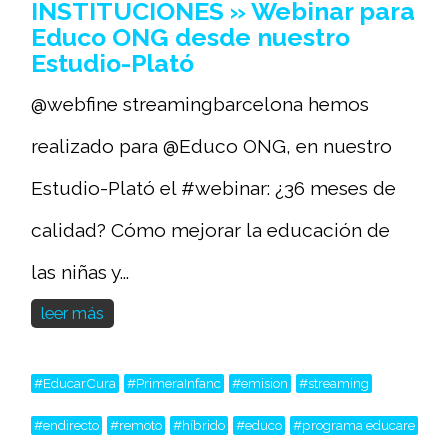
INSTITUCIONES » Webinar para
Educo ONG desde nuestro
Estudio-Plató
@webfine streamingbarcelona hemos
realizado para @Educo ONG, en nuestro
Estudio-Plató el #webinar: ¿36 meses de
calidad? Cómo mejorar la educación de
las niñas y...
leer más
#EducarCura
#PrimeraInfanc
#emision
#streaming
#endirecto
#remoto
#híbrido
#educo
#programa educare