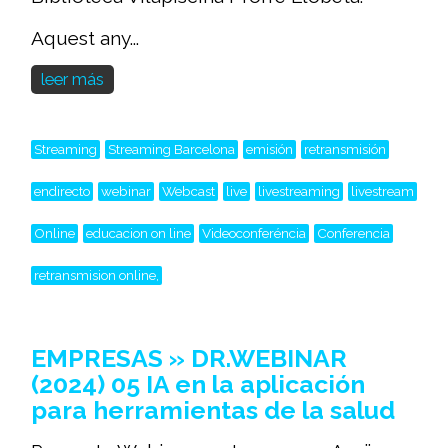
Aquest any...
leer más
Streaming
Streaming Barcelona
emisión
retransmisión
endirecto
webinar
Webcast
live
livestreaming
livestream
Online
educacion on line
Videoconferéncia
Conferencia
retransmision online,
EMPRESAS » DR.WEBINAR
(2024) 05 IA en la aplicación
para herramientas de la salud