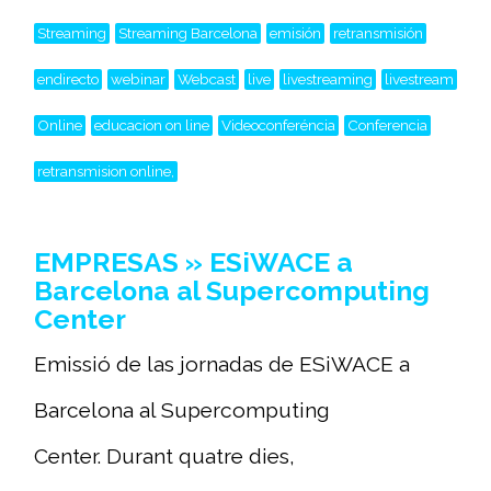
Streaming
Streaming Barcelona
emisión
retransmisión
endirecto
webinar
Webcast
live
livestreaming
livestream
Online
educacion on line
Videoconferéncia
Conferencia
retransmision online,
EMPRESAS » ESiWACE a
Barcelona al Supercomputing
Center
Emissió de las jornadas de ESiWACE a
Barcelona al Supercomputing
Center. Durant quatre dies,