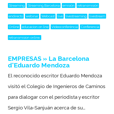
Streaming
Streaming Barcelona
emisión
retransmisión
endirecto
webinar
Webcast
live
livestreaming
livestream
Online
educacion on line
Videoconferéncia
Conferencia
retransmision online,
EMPRESAS » La Barcelona
d'Eduardo Mendoza
El reconocido escritor Eduardo Mendoza
visitó el Colegio de Ingenieros de Caminos
para dialogar con el periodista y escritor
Sergio Vila-Sanjuán acerca de su...