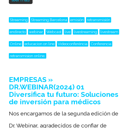
Streaming
Streaming Barcelona
emisión
retransmisión
endirecto
webinar
Webcast
live
livestreaming
livestream
Online
educacion on line
Videoconferéncia
Conferencia
retransmision online,
EMPRESAS »
DR.WEBINAR(2024) 01
Diversifica tu futuro: Soluciones
de inversión para médicos
Nos encargamos de la segunda edición de
Dr. Webinar, agradecidos de confiar de