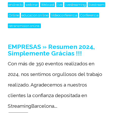
endirecto
webinar
Webcast
live
livestreaming
livestream
Online
educacion on line
Videoconferéncia
Conferencia
retransmision online,
EMPRESAS » Resumen 2024,
Simplemente Grácias !!!
Con más de 350 eventos realizados en
2024, nos sentimos orgullosos del trabajo
realizado. Agradecemos a nuestros
clientes la confianza depositada en
StreamingBarcelona....