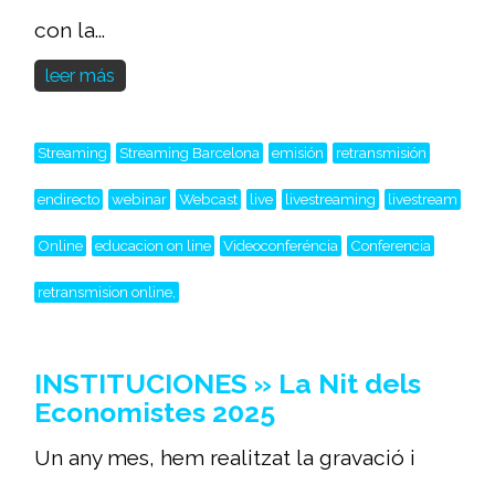
con la...
leer más
Streaming
Streaming Barcelona
emisión
retransmisión
endirecto
webinar
Webcast
live
livestreaming
livestream
Online
educacion on line
Videoconferéncia
Conferencia
retransmision online,
INSTITUCIONES » La Nit dels
Economistes 2025
Un any mes, hem realitzat la gravació i