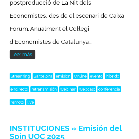
postproducció de La Nit dels
Economistes, des de el escenari de Caixa
Forum. Anualment el Col·legi
d'Economistes de Catalunya...
leer más
Streaming
Barcelona
emisión
Online
evento
hibrido
endirecto
retransmisión
webinar
webcast
conferencia
remoto
live
INSTITUCIONES » Emisión del
Spin UOC 2025