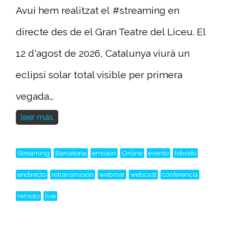
Avui hem realitzat el #streaming en
directe des de el Gran Teatre del Liceu. El
12 d'agost de 2026, Catalunya viurà un
eclipsi solar total visible per primera
vegada...
leer más
Streaming
Barcelona
emisión
Online
evento
hibrido
endirecto
retransmisión
webinar
webcast
conferencia
remoto
live