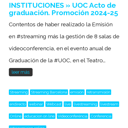
INSTITUCIONES » UOC Acto de
graduación. Promoción 2024-25
Contentos de haber realizado la Emisión
en #streaming más la gestión de 8 salas de
videoconferencia, en el evento anual de
Graduación de la #UOC, en el Teatro...
leer más
Streaming
Streaming Barcelona
emisión
retransmisión
endirecto
webinar
Webcast
live
livestreaming
livestream
Online
educacion on line
Videoconferéncia
Conferencia
retransmision online,