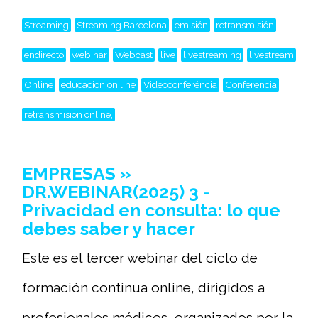
Streaming
Streaming Barcelona
emisión
retransmisión
endirecto
webinar
Webcast
live
livestreaming
livestream
Online
educacion on line
Videoconferéncia
Conferencia
retransmision online,
EMPRESAS »
DR.WEBINAR(2025) 3 -
Privacidad en consulta: lo que
debes saber y hacer
Este es el tercer webinar del ciclo de
formación continua online, dirigidos a
profesionales médicos, organizados por la