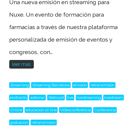
Una nueva emisión en streaming para
Nuxe. Un evento de formación para
farmacias a través de nuestra plataforma
personalizada de emisión de eventos y
congresos, con...
leer más
Streaming
Streaming Barcelona
emisión
retransmisión
endirecto
webinar
Webcast
live
livestreaming
livestream
Online
educacion on line
Videoconferéncia
Conferencia
grabación
retransmision