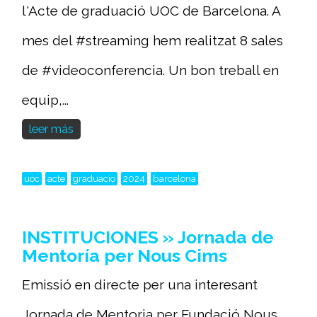
l'Acte de graduació UOC de Barcelona. A
mes del #streaming hem realitzat 8 sales
de #videoconferencia. Un bon treball en
equip,...
leer más
uoc
acte
graduacio
2024
barcelona
INSTITUCIONES » Jornada de
Mentoría per Nous Cims
Emissió en directe per una interesant
Jornada de Mentoria per Fundació Nous