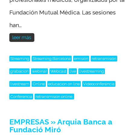
Fundación Mutual Médica. Las sesiones
han...
leer más
Streaming
Streaming Barcelona
emisión
retransmisión
grabacion
webinar
Webcast
live
livestreaming
livestream
Online
educacion on line
Videoconferéncia
Conferencia
retransmision online,
EMPRESAS » Arquia Banca a
Fundació Miró