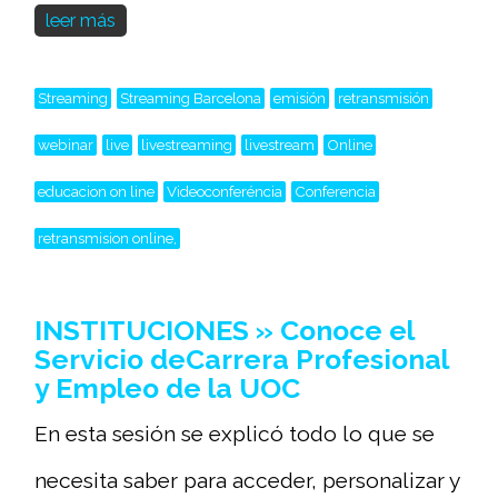
leer más
Streaming
Streaming Barcelona
emisión
retransmisión
webinar
live
livestreaming
livestream
Online
educacion on line
Videoconferéncia
Conferencia
retransmision online,
INSTITUCIONES » Conoce el
Servicio deCarrera Profesional
y Empleo de la UOC
En esta sesión se explicó todo lo que se
necesita saber para acceder, personalizar y