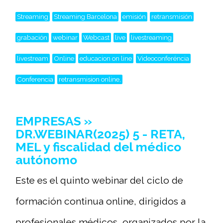
Streaming
Streaming Barcelona
emisión
retransmisión
grabación
webinar
Webcast
live
livestreaming
livestream
Online
educacion on line
Videoconferéncia
Conferencia
retransmision online,
EMPRESAS »
DR.WEBINAR(2025) 5 - RETA,
MEL y fiscalidad del médico
autónomo
Este es el quinto webinar del ciclo de
formación continua online, dirigidos a
profesionales médicos, organizados por la