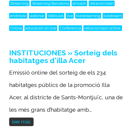
Streaming
Streaming Barcelona
emisión
retransmisión
endirecto
webinar
Webcast
live
livestreaming
livestream
Online
educacion on line
Conferencia
retransmision online,
INSTITUCIONES » Sorteig dels
habitatges d'illa Acer
Emissió online del sorteig de els 234
habitatges públics de la promoció Illa
Acer, al districte de Sants-Montjuïc, una de
les més grans d’habitatge amb...
leer más