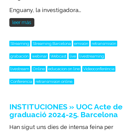
Enguany, la investigadora...
leer más
Streaming
Streaming Barcelona
emisión
retransmisión
grabación
webinar
Webcast
live
livestreaming
livestream
Online
educacion on line
Videoconferéncia
Conferencia
retransmision online,
INSTITUCIONES » UOC Acte de
graduació 2024-25. Barcelona
Han sigut uns dies de intensa feina per