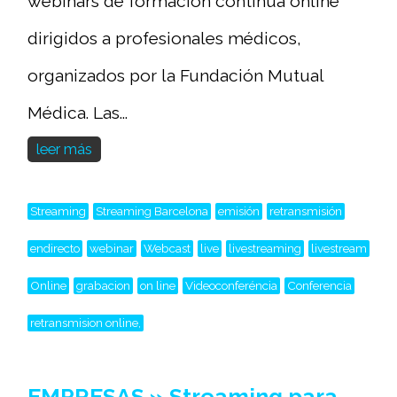
webinars de formación continua online
dirigidos a profesionales médicos,
organizados por la Fundación Mutual
Médica. Las...
leer más
Streaming
Streaming Barcelona
emisión
retransmisión
endirecto
webinar
Webcast
live
livestreaming
livestream
Online
grabacion
on line
Videoconferéncia
Conferencia
retransmision online,
EMPRESAS » Streaming para