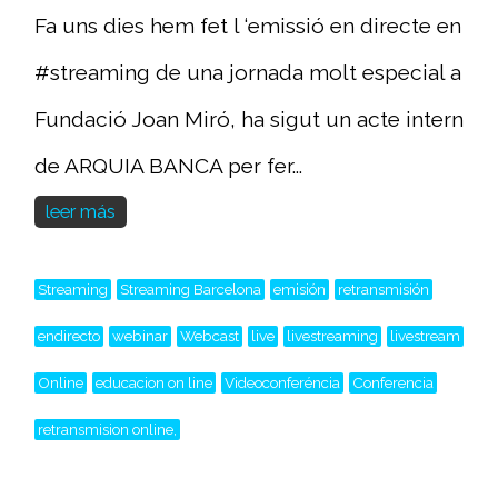
Fa uns dies hem fet l ‘emissió en directe en
#streaming de una jornada molt especial a
Fundació Joan Miró, ha sigut un acte intern
de ARQUIA BANCA per fer...
leer más
Streaming
Streaming Barcelona
emisión
retransmisión
endirecto
webinar
Webcast
live
livestreaming
livestream
Online
educacion on line
Videoconferéncia
Conferencia
retransmision online,