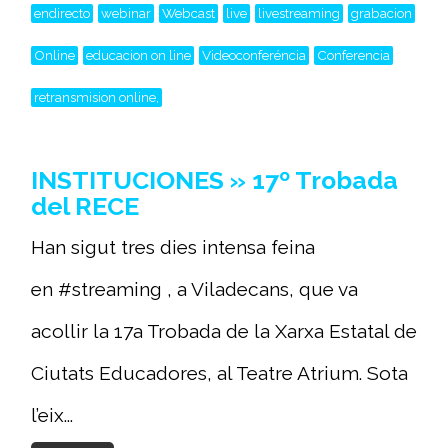
endirecto
webinar
Webcast
live
livestreaming
grabacion
Online
educacion on line
Videoconferéncia
Conferencia
retransmision online,
INSTITUCIONES » 17º Trobada
del RECE
Han sigut tres dies intensa feina
en #streaming , a Viladecans, que va
acollir la 17a Trobada de la Xarxa Estatal de
Ciutats Educadores, al Teatre Atrium. Sota
l’eix...