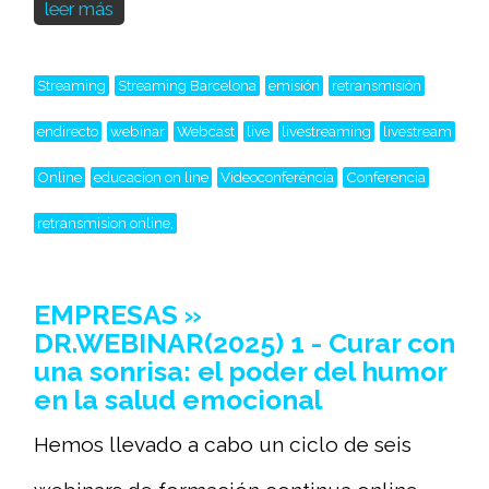
leer más
Streaming
Streaming Barcelona
emisión
retransmisión
endirecto
webinar
Webcast
live
livestreaming
livestream
Online
educacion on line
Videoconferéncia
Conferencia
retransmision online,
EMPRESAS »
DR.WEBINAR(2025) 1 - Curar con
una sonrisa: el poder del humor
en la salud emocional
Hemos llevado a cabo un ciclo de seis