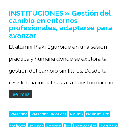
INSTITUCIONES » Gestión del
cambio en entornos
profesionales, adaptarse para
avanzar
El alumni Iñaki Egurbide en una sesión
práctica y humana donde se explora la
gestión del cambio sin filtros. Desde la
resistencia inicial hasta la transformación...
leer más
Streaming
Streaming Barcelona
emisión
retransmisión
endirecto
webinar
Webcast
live
livestreaming
livestream