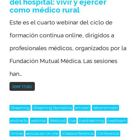
del hospital: vivir y ejercer
como médico rural
Este es el cuarto webinar del ciclo de
formación continua online, dirigidos a
profesionales médicos, organizados por la
Fundación Mutual Médica. Las sesiones
han...
leer más
Streaming
Streaming Barcelona
emisión
retransmisión
endirecto
webinar
Webcast
live
livestreaming
livestream
Online
educacion on line
Videoconferéncia
Conferencia