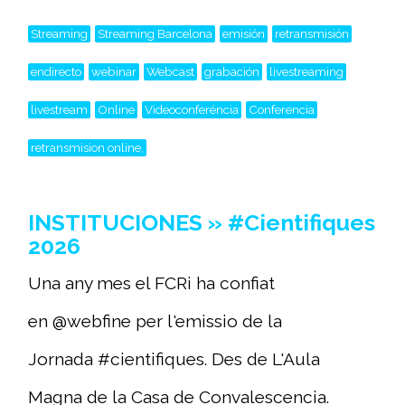
Streaming
Streaming Barcelona
emisión
retransmisión
endirecto
webinar
Webcast
grabación
livestreaming
livestream
Online
Videoconferéncia
Conferencia
retransmision online,
INSTITUCIONES » #Cientifiques
2026
Una any mes el FCRi ha confiat
en @webfine per l'emissio de la
Jornada #cientifiques. Des de L'Aula
Magna de la Casa de Convalescencia.