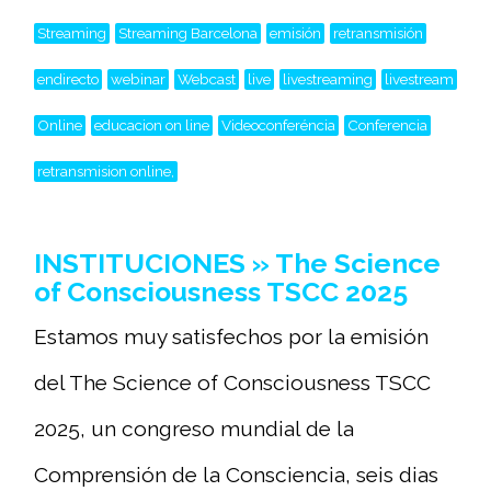
Streaming
Streaming Barcelona
emisión
retransmisión
endirecto
webinar
Webcast
live
livestreaming
livestream
Online
educacion on line
Videoconferéncia
Conferencia
retransmision online,
INSTITUCIONES » The Science
of Consciousness TSCC 2025
Estamos muy satisfechos por la emisión
del The Science of Consciousness TSCC
2025, un congreso mundial de la
Comprensión de la Consciencia, seis dias