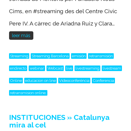
Cims, en #streaming des del Centre Civic
Pere IV. A càrrec de Ariadna Ruiz y Clara...
leer más
Streaming
Streaming Barcelona
emisión
retransmisión
endirecto
webinar
Webcast
live
livestreaming
livestream
Online
educacion on line
Videoconferéncia
Conferencia
retransmision online,
INSTITUCIONES » Catalunya
mira al cel