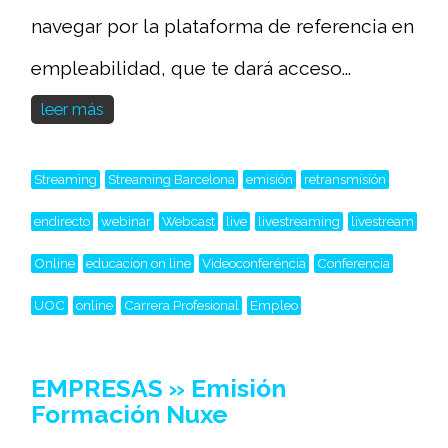
navegar por la plataforma de referencia en
empleabilidad, que te dará acceso...
leer más
Streaming
Streaming Barcelona
emisión
retransmisión
endirecto
webinar
Webcast
live
livestreaming
livestream
Online
educacion on line
Videoconferéncia
Conferencia
UOC
online
Carrera Profesional
Empleo
EMPRESAS » Emisión
Formación Nuxe