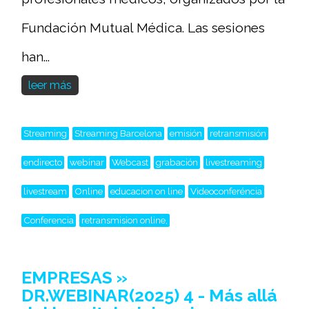
Fundación Mutual Médica. Las sesiones
han...
leer más
Streaming
Streaming Barcelona
emisión
retransmisión
endirecto
webinar
Webcast
grabación
livestreaming
livestream
Online
educacion on line
Videoconferéncia
Conferencia
retransmision online,
EMPRESAS »
DR.WEBINAR(2025) 4 - Más allá