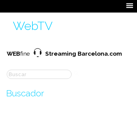
WebTV
WEB
fine
Streaming Barcelona.com
Buscador
La búsqueda por "
Conferen
" ha producido
550
resultados