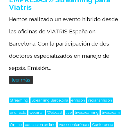
Viatris
Hemos realizado un evento hibrido desde
las oficinas de VIATRIS España en
Barcelona. Con la participación de dos
doctores especializados en manejo de
sepsis. Emisión...
leer más
Streaming
Streaming Barcelona
emisión
retransmisión
endirecto
webinar
Webcast
live
livestreaming
livestream
Online
educacion on line
Videoconferéncia
Conferencia