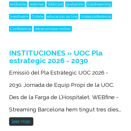
endirecto
webinar
Webcast
grabación
livestreaming
livestream
Online
educacion on line
Videoconferéncia
Conferencia
retransmision online,
INSTITUCIONES » UOC Pla
estrategic 2026 - 2030
Emissió del Pla Estràtegic UOC 2026 -
2030. Jornada de Equip Propi de la UOC.
Des de la Farga de L’Hospitalet, WEBfine -
Streaming Barcelona hem tingut tres dies...
leer más