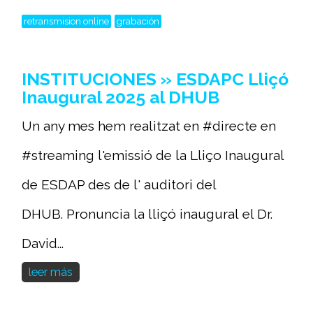
retransmision online
grabación
INSTITUCIONES » ESDAPC Lliçó
Inaugural 2025 al DHUB
Un any mes hem realitzat en #directe en
#streaming l'emissió de la Lliço Inaugural
de ESDAP des de l' auditori del
DHUB. Pronuncia la lliçó inaugural el Dr.
David...
leer más