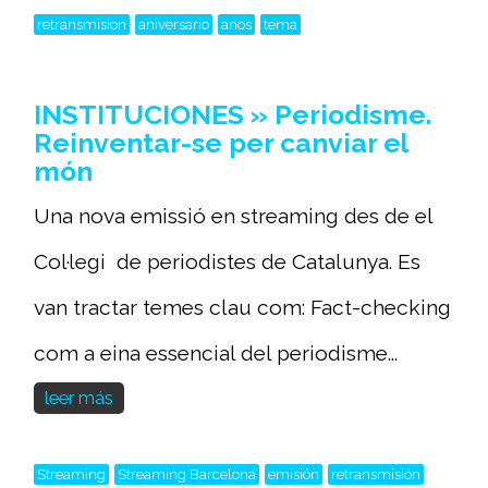
retransmision
aniversario
anos
tema
INSTITUCIONES » Periodisme.
Reinventar-se per canviar el
món
Una nova emissió en streaming des de el
Col·legi de periodistes de Catalunya. Es
van tractar temes clau com: Fact-checking
com a eina essencial del periodisme...
leer más
Streaming
Streaming Barcelona
emisión
retransmisión