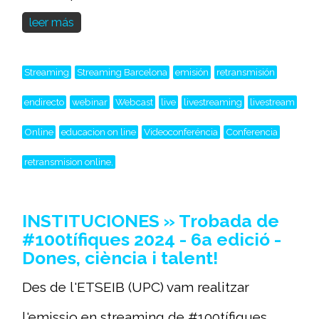
leer más
Streaming
Streaming Barcelona
emisión
retransmisión
endirecto
webinar
Webcast
live
livestreaming
livestream
Online
educacion on line
Videoconferéncia
Conferencia
retransmision online,
INSTITUCIONES » Trobada de
#100tífiques 2024 - 6a edició -
Dones, ciència i talent!
Des de l'ETSEIB (UPC) vam realitzar
l'emissio en streaming de #100tífiques