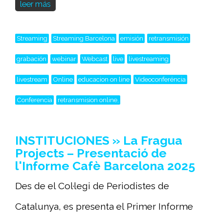
leer más
Streaming
Streaming Barcelona
emisión
retransmisión
grabación
webinar
Webcast
live
livestreaming
livestream
Online
educacion on line
Videoconferéncia
Conferencia
retransmision online,
INSTITUCIONES » La Fragua
Projects – Presentació de
l'Informe Cafè Barcelona 2025
Des de el Col·legi de Periodistes de
Catalunya, es presenta el Primer Informe