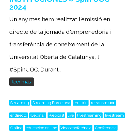
2024
Un any mes hem realitzat l'emissió en
directe de la jornada d'emprenedoria i
transferència de coneixement de la
Universitat Oberta de Catalunya, l'
#SpinUOC. Durant...
leer más
Streaming
Streaming Barcelona
emisión
retransmisión
endirecto
webinar
Webcast
live
livestreaming
livestream
Online
educacion on line
Videoconferéncia
Conferencia