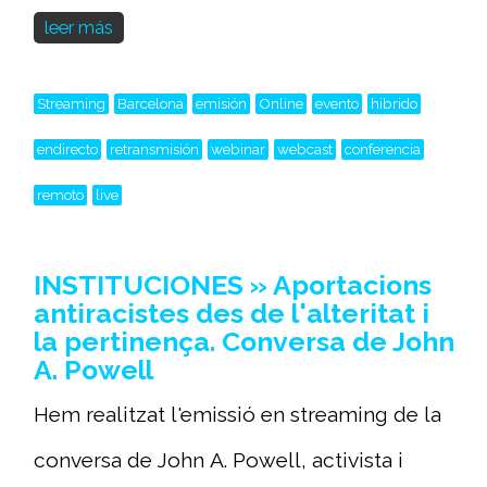
leer más
Streaming
Barcelona
emisión
Online
evento
hibrido
endirecto
retransmisión
webinar
webcast
conferencia
remoto
live
INSTITUCIONES » Aportacions
antiracistes des de l'alteritat i
la pertinença. Conversa de John
A. Powell
Hem realitzat l'emissió en streaming de la
conversa de John A. Powell, activista i