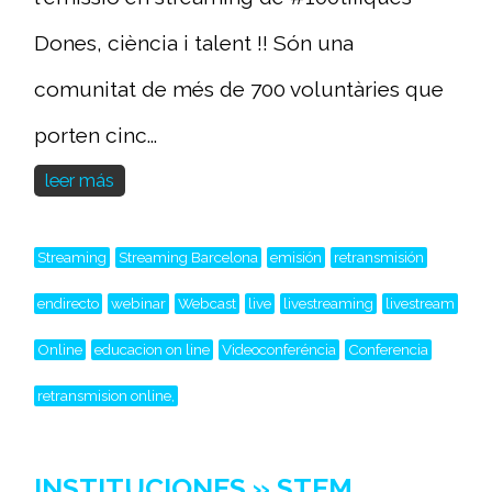
Dones, ciència i talent !! Són una
comunitat de més de 700 voluntàries que
porten cinc...
leer más
Streaming
Streaming Barcelona
emisión
retransmisión
endirecto
webinar
Webcast
live
livestreaming
livestream
Online
educacion on line
Videoconferéncia
Conferencia
retransmision online,
INSTITUCIONES » STEM