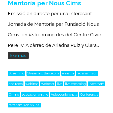
Mentoría per Nous Cims
Emissió en directe per una interesant
Jornada de Mentoria per Fundació Nous
Cims, en #streaming des del Centre Civic
Pere IV. A càrrec de Ariadna Ruiz y Clara...
leer más
Streaming
Streaming Barcelona
emisión
retransmisión
endirecto
webinar
Webcast
live
livestreaming
livestream
Online
educacion on line
Videoconferéncia
Conferencia
retransmision online,