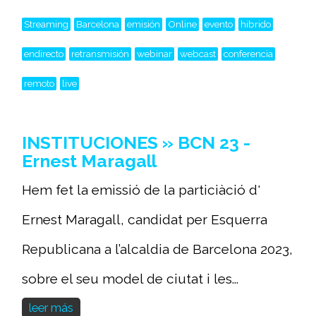
Streaming
Barcelona
emisión
Online
evento
hibrido
endirecto
retransmisión
webinar
webcast
conferencia
remoto
live
INSTITUCIONES » BCN 23 -
Ernest Maragall
Hem fet la emissió de la particiàció d'
Ernest Maragall, candidat per Esquerra
Republicana a l’alcaldia de Barcelona 2023,
sobre el seu model de ciutat i les...
leer más