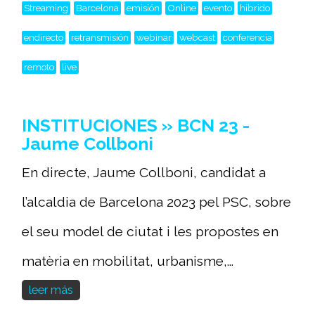
Streaming
Barcelona
emisión
Online
evento
hibrido
endirecto
retransmisión
webinar
webcast
conferencia
remoto
live
INSTITUCIONES » BCN 23 -
Jaume Collboni
En directe, Jaume Collboni, candidat a
l’alcaldia de Barcelona 2023 pel PSC, sobre
el seu model de ciutat i les propostes en
matèria en mobilitat, urbanisme,...
leer más