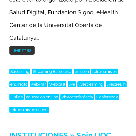
Salud Digital, Fundación Signo, eHealth
Center de la Universitat Oberta de
Catalunya...
leer más
Streaming
Streaming Barcelona
emisión
retransmisión
endirecto
webinar
Webcast
live
livestreaming
livestream
Online
educacion on line
Videoconferéncia
Conferencia
retransmision online,
INSTITUCIONES » Spin UOC