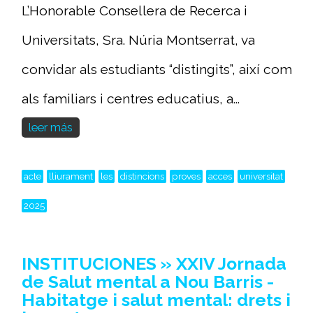
L’Honorable Consellera de Recerca i
Universitats, Sra. Núria Montserrat, va
convidar als estudiants “distingits”, així com
als familiars i centres educatius, a...
leer más
acte
lliurament
les
distincions
proves
acces
universitat
2025
INSTITUCIONES » XXIV Jornada
de Salut mental a Nou Barris -
Habitatge i salut mental: drets i