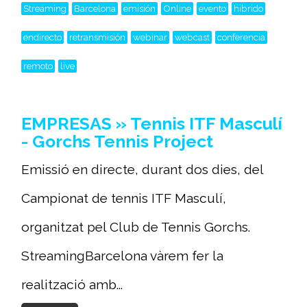
Streaming
Barcelona
emisión
Online
evento
hibrido
endirecto
retransmisión
webinar
webcast
conferencia
remoto
live
EMPRESAS » Tennis ITF Masculí
- Gorchs Tennis Project
Emissió en directe, durant dos dies, del
Campionat de tennis ITF Masculí,
organitzat pel Club de Tennis Gorchs.
StreamingBarcelona vàrem fer la
realització amb...