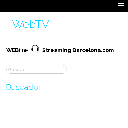
WebTV
WEB
fine
Streaming Barcelona.com
Buscador
La búsqueda por "
entre
" ha producido
131
resultados