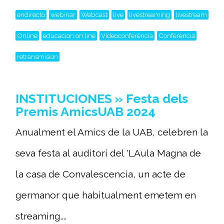
endirecto
webinar
Webcast
live
livestreaming
livestream
Online
educacion on line
Videoconferéncia
Conferencia
retransmision
INSTITUCIONES » Festa dels
Premis AmicsUAB 2024
Anualment el Amics de la UAB, celebren la
seva festa al auditori del 'LAula Magna de
la casa de Convalescencia, un acte de
germanor que habitualment emetem en
streaming....