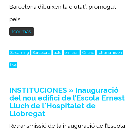
Barcelona dibuixen la ciutat”, promogut
pels...
leer más
Streaming
Barcelona
acto
emisión
Online
retransmisión
live
INSTITUCIONES » Inauguració
del nou edifici de l’Escola Ernest
Lluch de l'Hospitalet de
Llobregat
Retransmissió de la inauguració de l’Escola