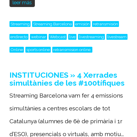
leer más
Streaming
Streaming Barcelona
emisión
retransmisión
endirecto
webinar
Webcast
live
livestreaming
livestream
Online
sports online
retransmision online,
INSTITUCIONES » 4 Xerrades
simultànies de les #100tífiques
Streaming Barcelona vam fer 4 emissions
simultànies a centres escolars de tot
Catalunya (alumnes de 6è de primària i 1r
d’ESO), presencials o virtuals, amb motiu...