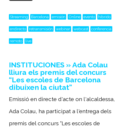
Streaming
Barcelona
emisión
Online
evento
hibrido
endirecto
retransmisión
webinar
webcast
conferencia
remoto
live
INSTITUCIONES » Ada Colau
lliura els premis del concurs
“Les escoles de Barcelona
dibuixen la ciutat”
Emissió en directe d'acte on l'alcaldessa,
Ada Colau, ha participat a l'entrega dels
premis del concurs “Les escoles de