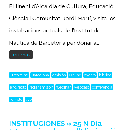
El tinent d’Alcaldia de Cultura, Educació,
Ciència i Comunitat, Jordi Martí, visita les
instal·lacions actuals de l’Institut de
Nàutica de Barcelona per donar a...
leer más
Streaming
Barcelona
emisión
Online
evento
hibrido
endirecto
retransmisión
webinar
webcast
conferencia
remoto
live
INSTITUCIONES » 25 N Dia