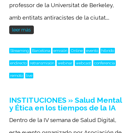
professor de la Universitat de Berkeley,
amb entitats antiracistes de la ciutat....
leer más
Streaming
Barcelona
emisión
Online
evento
hibrido
endirecto
retransmisión
webinar
webcast
conferencia
remoto
live
INSTITUCIONES » Salud Mental
y Ética en los tiempos de la IA
Dentro de la IV semana de Salud Digital,
este evento organizado por Asociación de