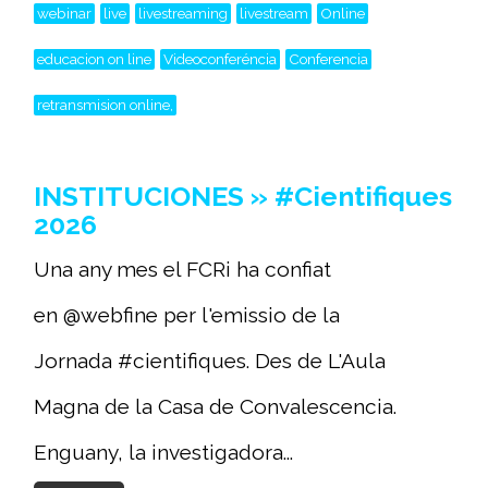
webinar
live
livestreaming
livestream
Online
educacion on line
Videoconferéncia
Conferencia
retransmision online,
INSTITUCIONES » #Cientifiques
2026
Una any mes el FCRi ha confiat
en @webfine per l'emissio de la
Jornada #cientifiques. Des de L'Aula
Magna de la Casa de Convalescencia.
Enguany, la investigadora...