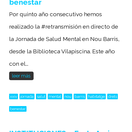
benestar
Por quinto año consecutivo hemos
realizado la #retransmisión en directo de
la Jornada de Salud Mental en Nou Barris,
desde la Biblioteca Vilapiscina. Este año
con el...
leer más
xxiv
jornada
salut
mental
nou
barris
habitatge
drets
benestar