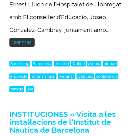
Ernest Lluch de l’Hospitalet de Llobregat,
amb El conseller d’Educació, Josep
Gonzàlez-Cambray, juntament amb...
leer más
Streaming
Barcelona
emisión
Online
evento
hibrido
endirecto
retransmisión
webinar
webcast
conferencia
remoto
live
INSTITUCIONES » Visita a les
instal·lacions de l'Institut de
Nàutica de Barcelona