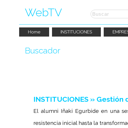
WebTV
Home
INSTITUCIONES
EMPRE
Buscador
La búsqueda por "
retransmisión
" ha p
INSTITUCIONES » Gestión d
El alumni Iñaki Egurbide en una se
resistencia inicial hasta la transformac