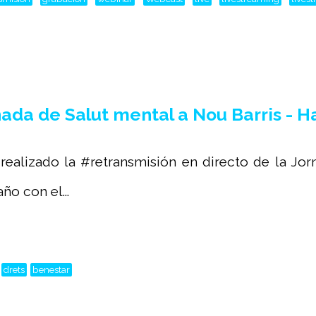
da de Salut mental a Nou Barris - Ha
ealizado la #retransmisión en directo de la Jor
ño con el...
drets
benestar