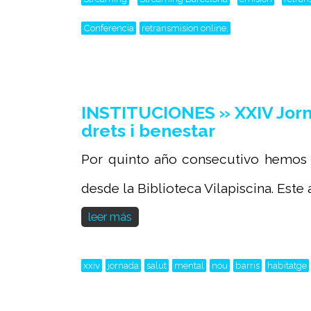
Conferencia
retransmision online,
INSTITUCIONES » XXIV Jorna
drets i benestar
Por quinto año consecutivo hemos r
desde la Biblioteca Vilapiscina. Este a
leer más
xxiv
jornada
salut
mental
nou
barris
habitatge