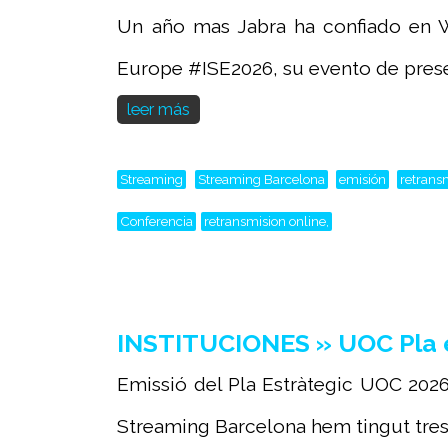
Un año mas Jabra ha confiado en W
Europe #ISE2026, su evento de presen
leer más
Streaming
Streaming Barcelona
emisión
retrans
Conferencia
retransmision online,
INSTITUCIONES » UOC Pla e
Emissió del Pla Estràtegic UOC 2026
Streaming Barcelona hem tingut tres d