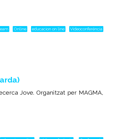
tream
Online
educacion on line
Videoconferéncia
arda)
recerca Jove. Organitzat per MAGMA,