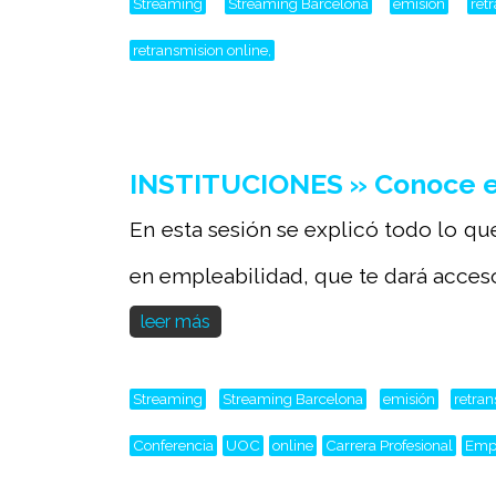
Streaming
Streaming Barcelona
emisión
ret
retransmision online,
INSTITUCIONES » Conoce el
En esta sesión se explicó todo lo qu
en empleabilidad, que te dará acceso.
leer más
Streaming
Streaming Barcelona
emisión
retra
Conferencia
UOC
online
Carrera Profesional
Emp