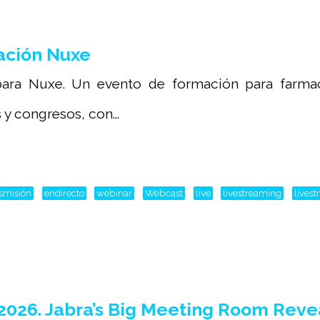
ación Nuxe
ara Nuxe. Un evento de formación para farmaci
y congresos, con...
nsmisión
endirecto
webinar
Webcast
live
livestreaming
lives
2026. Jabra’s Big Meeting Room Reve