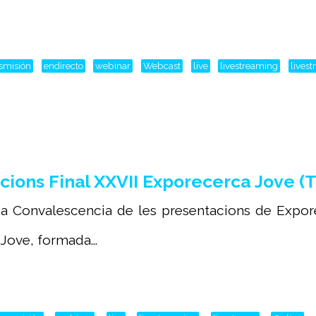
nsmisión
endirecto
webinar
Webcast
live
livestreaming
lives
ions Final XXVII Exporecerca Jove (T
sa Convalescencia de les presentacions de Expo
Jove, formada...