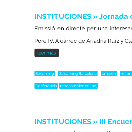
INSTITUCIONES » Jornada 
Emissió en directe per una interes
Pere IV. A càrrec de Ariadna Ruiz y Clar
leer más
Streaming
Streaming Barcelona
emisión
retra
Conferencia
retransmision online,
INSTITUCIONES » III Encuen