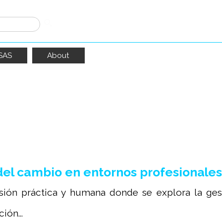
SAS
About
roducido
432
resultados
el cambio en entornos profesionales
sión práctica y humana donde se explora la gest
ión...