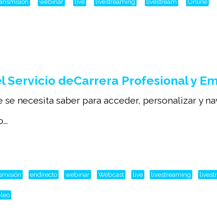
ransmisión
webinar
live
livestreaming
livestream
Online
 Servicio deCarrera Profesional y E
e se necesita saber para acceder, personalizar y n
..
nsmisión
endirecto
webinar
Webcast
live
livestreaming
lives
leo