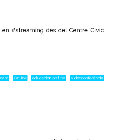
 en #streaming des del Centre Civic
tream
Online
educacion on line
Videoconferéncia