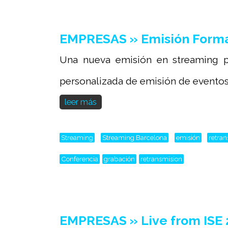
EMPRESAS » Emisión Form
Una nueva emisión en streaming p
personalizada de emisión de eventos 
leer más
Streaming
Streaming Barcelona
emisión
retra
Conferencia
grabación
retransmision
EMPRESAS » Live from ISE 