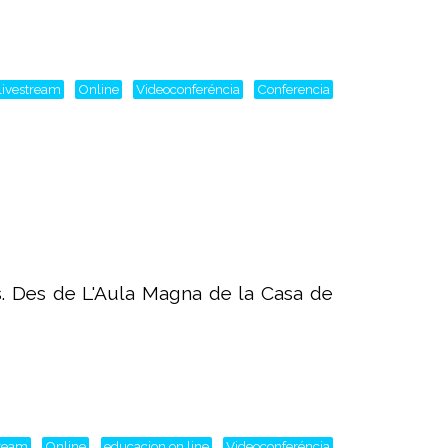
livestream
Online
Videoconferéncia
Conferencia
s. Des de L'Aula Magna de la Casa de
tream
Online
educacion on line
Videoconferéncia