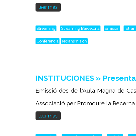
leer más
Streaming
Streaming Barcelona
emisión
retra
Conferencia
retransmision
INSTITUCIONES » Presentac
Emissió des de l'Aula Magna de Ca
Associació per Promoure la Recerca 
leer más