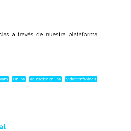
as a través de nuestra plataforma
tream
Online
educacion on line
Videoconferéncia
al