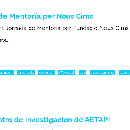
de Mentoría per Nous Cims
ant Jornada de Mentoria per Fundació Nous Cims,
a...
nsmisión
endirecto
webinar
Webcast
live
livestreaming
lives
tro de investigación de AETAPI