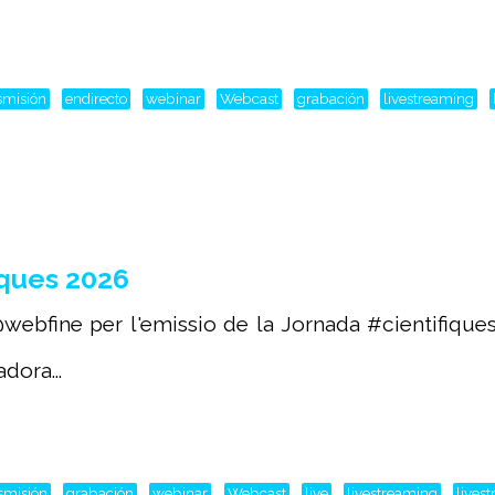
smisión
endirecto
webinar
Webcast
grabación
livestreaming
ques 2026
webfine per l'emissio de la Jornada #cientifique
dora...
smisión
grabación
webinar
Webcast
live
livestreaming
lives