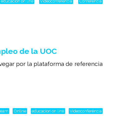
educacion on line
Videoconferéncia
Conferencia
mpleo de la UOC
avegar por la plataforma de referencia
tream
Online
educacion on line
Videoconferéncia