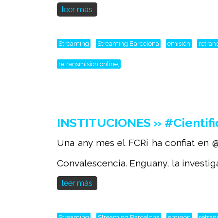
leer más
Streaming
Streaming Barcelona
emisión
retran
retransmision online,
INSTITUCIONES » #Cientifi
Una any mes el FCRi ha confiat en @
Convalescencia. Enguany, la investiga
leer más
Streaming
Streaming Barcelona
emisión
retran