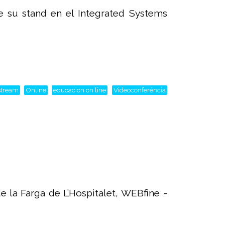
 su stand en el Integrated Systems
stream
Online
educacion on line
Videoconferéncia
 la Farga de L’Hospitalet, WEBfine -