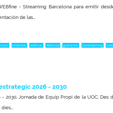
EBfine - Streaming Barcelona para emitir desde
tación de las...
misión
endirecto
webinar
Webcast
grabación
livestreaming
live
strategic 2026 - 2030
 - 2030. Jornada de Equip Propi de la UOC. Des de
ies...