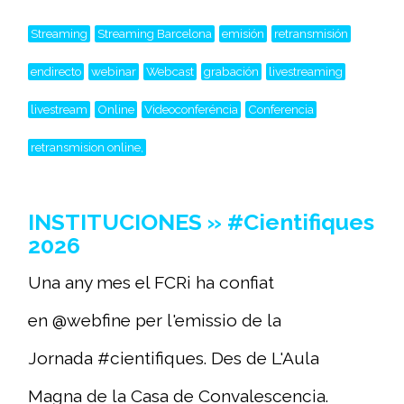
Streaming
Streaming Barcelona
emisión
retransmisión
endirecto
webinar
Webcast
grabación
livestreaming
livestream
Online
Videoconferéncia
Conferencia
retransmision online,
INSTITUCIONES » #Cientifiques
2026
Una any mes el FCRi ha confiat
en @webfine per l'emissio de la
Jornada #cientifiques. Des de L'Aula
Magna de la Casa de Convalescencia.