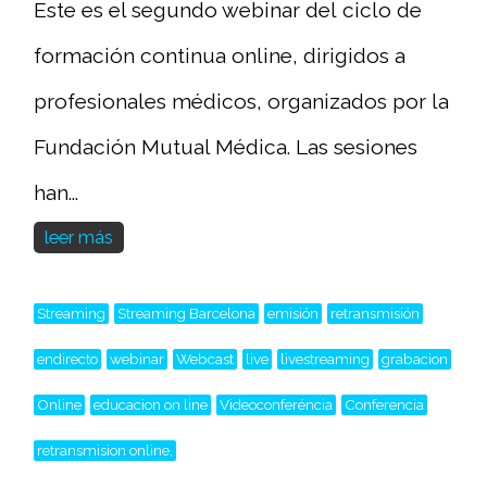
Este es el segundo webinar del ciclo de
formación continua online, dirigidos a
profesionales médicos, organizados por la
Fundación Mutual Médica. Las sesiones
han...
leer más
Streaming
Streaming Barcelona
emisión
retransmisión
endirecto
webinar
Webcast
live
livestreaming
grabacion
Online
educacion on line
Videoconferéncia
Conferencia
retransmision online,