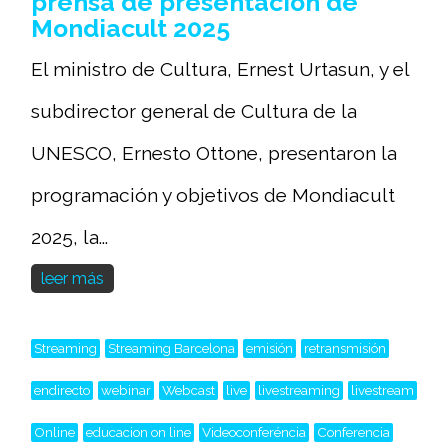
prensa de presentación de
Mondiacult 2025
El ministro de Cultura, Ernest Urtasun, y el
subdirector general de Cultura de la
UNESCO, Ernesto Ottone, presentaron la
programación y objetivos de Mondiacult
2025, la...
leer más
Streaming
Streaming Barcelona
emisión
retransmisión
endirecto
webinar
Webcast
live
livestreaming
livestream
Online
educacion on line
Videoconferéncia
Conferencia