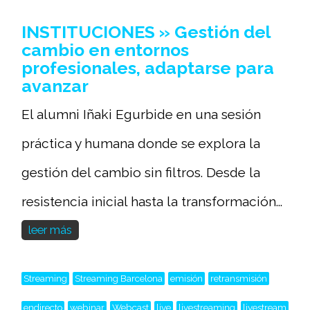
INSTITUCIONES » Gestión del
cambio en entornos
profesionales, adaptarse para
avanzar
El alumni Iñaki Egurbide en una sesión
práctica y humana donde se explora la
gestión del cambio sin filtros. Desde la
resistencia inicial hasta la transformación...
leer más
Streaming
Streaming Barcelona
emisión
retransmisión
endirecto
webinar
Webcast
live
livestreaming
livestream