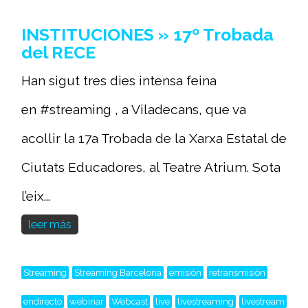
INSTITUCIONES » 17º Trobada
del RECE
Han sigut tres dies intensa feina
en #streaming , a Viladecans, que va
acollir la 17a Trobada de la Xarxa Estatal de
Ciutats Educadores, al Teatre Atrium. Sota
l’eix...
leer más
Streaming
Streaming Barcelona
emisión
retransmisión
endirecto
webinar
Webcast
live
livestreaming
livestream