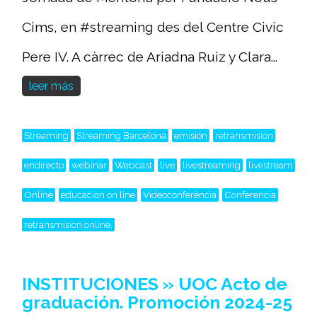
Cims, en #streaming des del Centre Civic
Pere IV. A càrrec de Ariadna Ruiz y Clara...
leer más
Streaming
Streaming Barcelona
emisión
retransmisión
endirecto
webinar
Webcast
live
livestreaming
livestream
Online
educacion on line
Videoconferéncia
Conferencia
retransmision online,
INSTITUCIONES » UOC Acto de
graduación. Promoción 2024-25