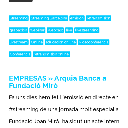
Streaming
Streaming Barcelona
emisión
retransmisión
grabacion
webinar
Webcast
live
livestreaming
livestream
Online
educacion on line
Videoconferéncia
Conferencia
retransmision online,
EMPRESAS » Arquia Banca a
Fundació Miró
Fa uns dies hem fet l ‘emissió en directe en
#streaming de una jornada molt especial a
Fundació Joan Miró, ha sigut un acte intern