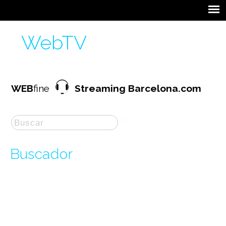
WebTV
WEB
fine
Streaming Barcelona.com
Buscador
La búsqueda por "
Videoconferenci
" ha
producido
486
resultados