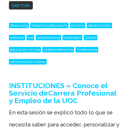
leer más
Streaming
Streaming Barcelona
emisión
retransmisión
webinar
live
livestreaming
livestream
Online
educacion on line
Videoconferéncia
Conferencia
retransmision online,
INSTITUCIONES » Conoce el
Servicio deCarrera Profesional
y Empleo de la UOC
En esta sesión se explicó todo lo que se
necesita saber para acceder, personalizar y