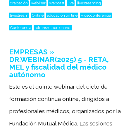
grabación
webinar
Webcast
live
livestreaming
livestream
Online
educacion on line
Videoconferéncia
Conferencia
retransmision online,
EMPRESAS »
DR.WEBINAR(2025) 5 - RETA,
MEL y fiscalidad del médico
autónomo
Este es el quinto webinar del ciclo de
formación continua online, dirigidos a
profesionales médicos, organizados por la
Fundación Mutual Médica. Las sesiones