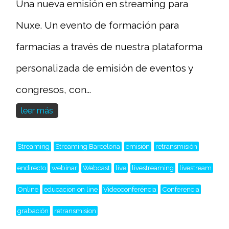
Una nueva emisión en streaming para
Nuxe. Un evento de formación para
farmacias a través de nuestra plataforma
personalizada de emisión de eventos y
congresos, con...
leer más
Streaming
Streaming Barcelona
emisión
retransmisión
endirecto
webinar
Webcast
live
livestreaming
livestream
Online
educacion on line
Videoconferéncia
Conferencia
grabación
retransmision