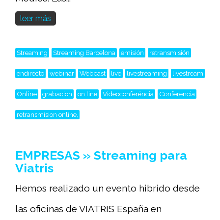
leer más
Streaming
Streaming Barcelona
emisión
retransmisión
endirecto
webinar
Webcast
live
livestreaming
livestream
Online
grabacion
on line
Videoconferéncia
Conferencia
retransmision online,
EMPRESAS » Streaming para
Viatris
Hemos realizado un evento hibrido desde
las oficinas de VIATRIS España en