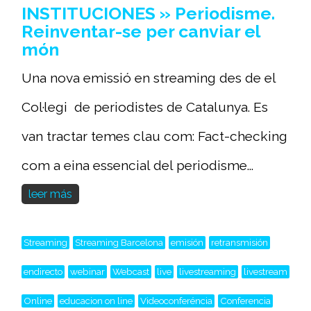
INSTITUCIONES » Periodisme.
Reinventar-se per canviar el
món
Una nova emissió en streaming des de el
Col·legi de periodistes de Catalunya. Es
van tractar temes clau com: Fact-checking
com a eina essencial del periodisme...
leer más
Streaming
Streaming Barcelona
emisión
retransmisión
endirecto
webinar
Webcast
live
livestreaming
livestream
Online
educacion on line
Videoconferéncia
Conferencia