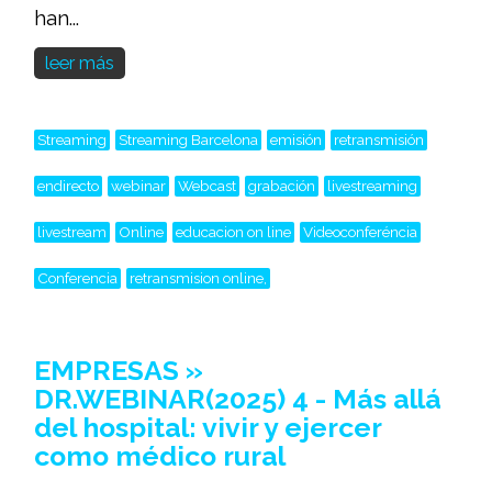
han...
leer más
Streaming
Streaming Barcelona
emisión
retransmisión
endirecto
webinar
Webcast
grabación
livestreaming
livestream
Online
educacion on line
Videoconferéncia
Conferencia
retransmision online,
EMPRESAS »
DR.WEBINAR(2025) 4 - Más allá
del hospital: vivir y ejercer
como médico rural