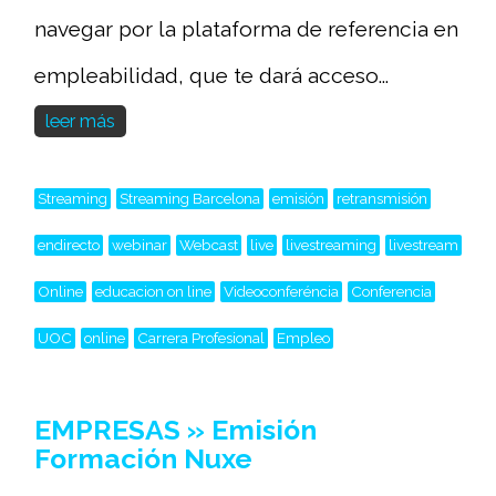
navegar por la plataforma de referencia en
empleabilidad, que te dará acceso...
leer más
Streaming
Streaming Barcelona
emisión
retransmisión
endirecto
webinar
Webcast
live
livestreaming
livestream
Online
educacion on line
Videoconferéncia
Conferencia
UOC
online
Carrera Profesional
Empleo
EMPRESAS » Emisión
Formación Nuxe