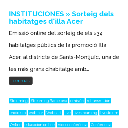
INSTITUCIONES » Sorteig dels
habitatges d'illa Acer
Emissió online del sorteig de els 234
habitatges públics de la promoció Illa
Acer, al districte de Sants-Montjuïc, una de
les més grans d’habitatge amb...
leer más
Streaming
Streaming Barcelona
emisión
retransmisión
endirecto
webinar
Webcast
live
livestreaming
livestream
Online
educacion on line
Videoconferéncia
Conferencia