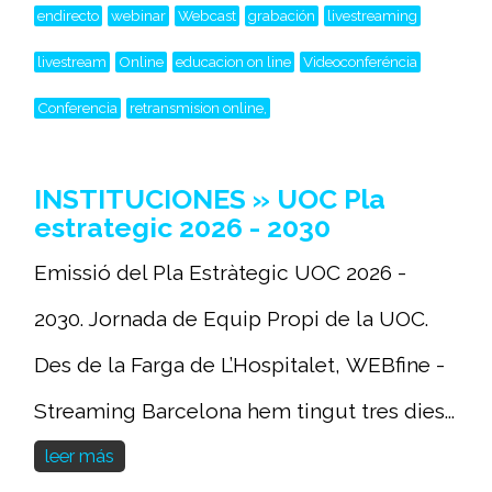
endirecto
webinar
Webcast
grabación
livestreaming
livestream
Online
educacion on line
Videoconferéncia
Conferencia
retransmision online,
INSTITUCIONES » UOC Pla
estrategic 2026 - 2030
Emissió del Pla Estràtegic UOC 2026 -
2030. Jornada de Equip Propi de la UOC.
Des de la Farga de L’Hospitalet, WEBfine -
Streaming Barcelona hem tingut tres dies...
leer más