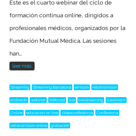
Este es el cuarto webinar del ciclo de
formación continua online, dirigidos a
profesionales médicos, organizados por la
Fundación Mutual Médica. Las sesiones
han...
leer más
Streaming
Streaming Barcelona
emisión
retransmisión
endirecto
webinar
Webcast
live
livestreaming
livestream
Online
educacion on line
Videoconferéncia
Conferencia
retransmision online
grabación