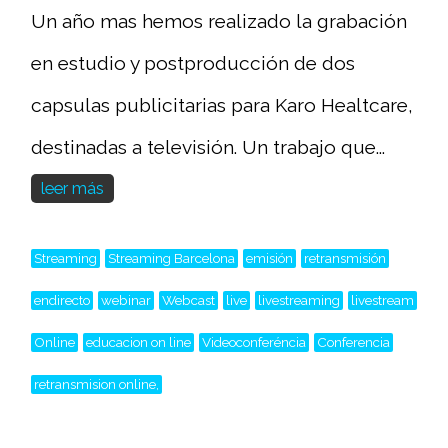
Un año mas hemos realizado la grabación
en estudio y postproducción de dos
capsulas publicitarias para Karo Healtcare,
destinadas a televisión. Un trabajo que...
leer más
Streaming
Streaming Barcelona
emisión
retransmisión
endirecto
webinar
Webcast
live
livestreaming
livestream
Online
educacion on line
Videoconferéncia
Conferencia
retransmision online,