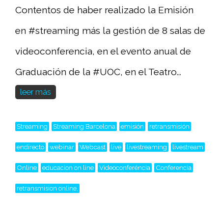
Contentos de haber realizado la Emisión
en #streaming más la gestión de 8 salas de
videoconferencia, en el evento anual de
Graduación de la #UOC, en el Teatro...
leer más
Streaming
Streaming Barcelona
emisión
retransmisión
endirecto
webinar
Webcast
live
livestreaming
livestream
Online
educacion on line
Videoconferéncia
Conferencia
retransmision online,