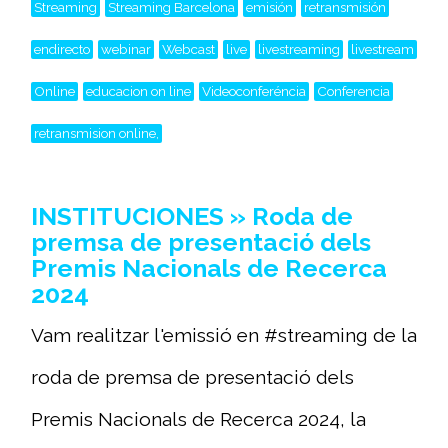
Streaming
Streaming Barcelona
emisión
retransmisión
endirecto
webinar
Webcast
live
livestreaming
livestream
Online
educacion on line
Videoconferéncia
Conferencia
retransmision online,
INSTITUCIONES » Roda de
premsa de presentació dels
Premis Nacionals de Recerca
2024
Vam realitzar l'emissió en #streaming de la
roda de premsa de presentació dels
Premis Nacionals de Recerca 2024, la