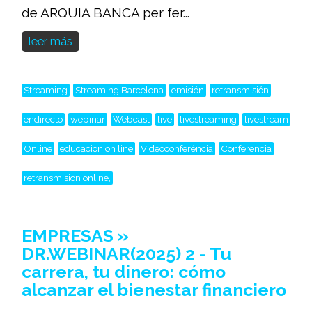
de ARQUIA BANCA per fer...
leer más
Streaming
Streaming Barcelona
emisión
retransmisión
endirecto
webinar
Webcast
live
livestreaming
livestream
Online
educacion on line
Videoconferéncia
Conferencia
retransmision online,
EMPRESAS »
DR.WEBINAR(2025) 2 - Tu
carrera, tu dinero: cómo
alcanzar el bienestar financiero