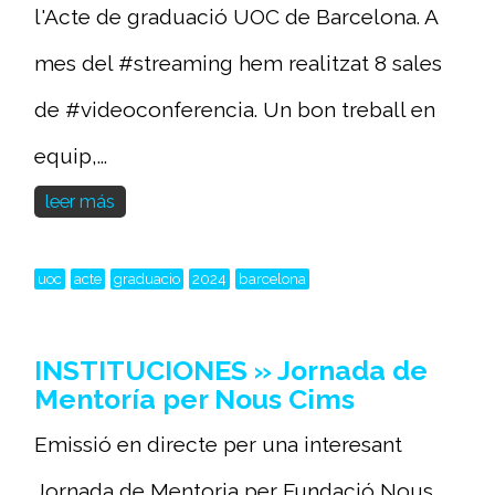
l'Acte de graduació UOC de Barcelona. A
mes del #streaming hem realitzat 8 sales
de #videoconferencia. Un bon treball en
equip,...
leer más
uoc
acte
graduacio
2024
barcelona
INSTITUCIONES » Jornada de
Mentoría per Nous Cims
Emissió en directe per una interesant
Jornada de Mentoria per Fundació Nous