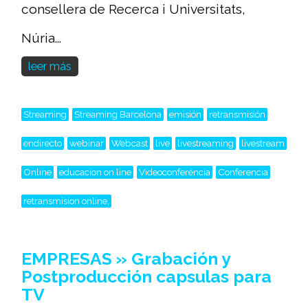
consellera de Recerca i Universitats,
Núria...
leer más
Streaming
Streaming Barcelona
emisión
retransmisión
endirecto
webinar
Webcast
live
livestreaming
livestream
Online
educacion on line
Videoconferéncia
Conferencia
retransmision online,
EMPRESAS » Grabación y
Postproducción capsulas para
TV