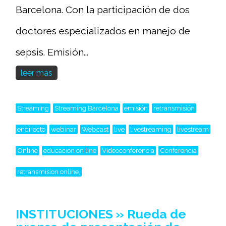
Barcelona. Con la participación de dos
doctores especializados en manejo de
sepsis. Emisión...
leer más
Streaming
Streaming Barcelona
emisión
retransmisión
endirecto
webinar
Webcast
live
livestreaming
livestream
Online
educacion on line
Videoconferéncia
Conferencia
retransmision online,
INSTITUCIONES » Rueda de