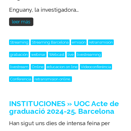
Enguany, la investigadora...
leer más
Streaming
Streaming Barcelona
emisión
retransmisión
grabación
webinar
Webcast
live
livestreaming
livestream
Online
educacion on line
Videoconferéncia
Conferencia
retransmision online,
INSTITUCIONES » UOC Acte de
graduació 2024-25. Barcelona
Han sigut uns dies de intensa feina per